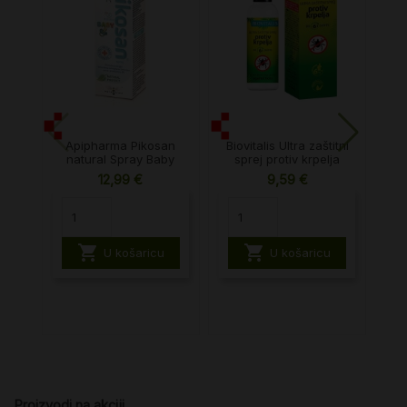
Apipharma Pikosan
Biovitalis Ultra zaštitni
Z
natural Spray Baby
sprej protiv krpelja
12,99 €
9,59 €


U košaricu
U košaricu
Proizvodi na akciji