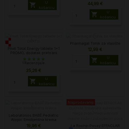
U
44,99 €

košaricu
U

košaricu
Pharmagal Tonik za vlasište
Plivit Total Energy tablete 1+1
12,99 €
PROMO, dodatak prehrani
U

košaricu
1 Recenzija/e
25,26 €
U

košaricu
Najprodavaniji
Laboratorios BABÉ Pediatric
Atopic Emolijentna krema
La Roche-Posay EFFACLAR
19,96 €