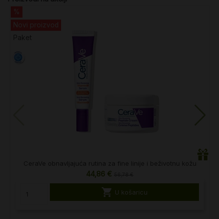
%
Novi proizvod
Paket
CeraVe obnavljajuća rutina za fine linije i beživotnu kožu
44,86 €
56,78 €

U košaricu