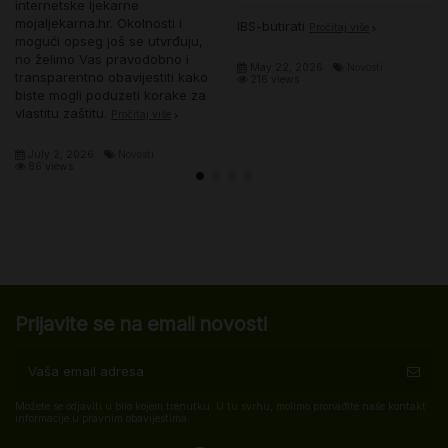
internetske ljekarne
mojaljekarna.hr. Okolnosti i
IBS-butirati
Pročitaj više
mogući opseg još se utvrđuju,
no želimo Vas pravodobno i
May 22, 2026
Novosti
transparentno obavijestiti kako
216 views
biste mogli poduzeti korake za
vlastitu zaštitu.
Pročitaj više
July 2, 2026
Novosti
86 views
Prijavite se na email novosti
Možete se odjaviti u bilo kojem trenutku. U tu svrhu, molimo pronađite naše kontakt
informacije u pravnim obavijestima.