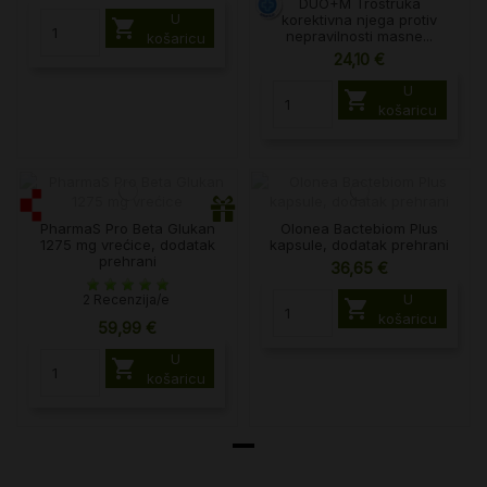
DUO+M Trostruka
U
korektivna njega protiv

nepravilnosti masne...
košaricu
24,10 €
U

košaricu
PharmaS Pro Beta Glukan
Olonea Bactebiom Plus
1275 mg vrećice, dodatak
kapsule, dodatak prehrani
prehrani
36,65 €
U
2 Recenzija/e

košaricu
59,99 €
U

košaricu