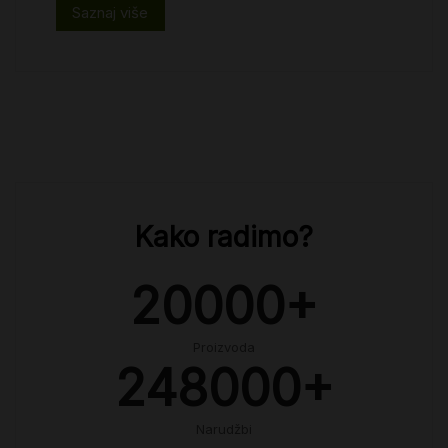
Saznaj više
Kako radimo?
20000
+
Proizvoda
248000
+
Narudžbi