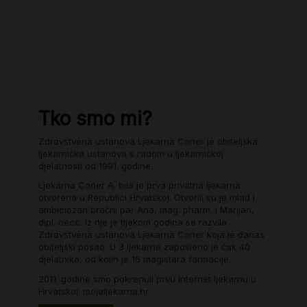
Tko smo mi?
Zdravstvena ustanova Ljekarna Coner je obiteljska
ljekarnička ustanova s radom u ljekarničkoj
djelatnosti od 1991. godine.
Ljekarna Coner A. bila je prva privatna ljekarna
otvorena u Republici Hrvatskoj. Otvorili su je mlad i
ambiciozan bračni par Ana, mag. pharm. i Marijan,
dipl. oecc. Iz nje je tijekom godina se razvila
Zdravstvena ustanova Ljekarna Coner koja je danas
obiteljski posao. U 3 ljekarne zaposleno je čak 40
djelatnika, od kojih je 16 magistara farmacije.
2011. godine smo pokrenuli prvu internet ljekarnu u
Hrvatskoj: mojaljekarna.hr.