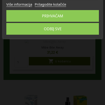
Više informacija
Prilagodite kolačiće
PRIHVAĆAM
Zaštita od insekata
ODBIJ SVE
Mibe Bite Away
31,22 €

U košaricu
%