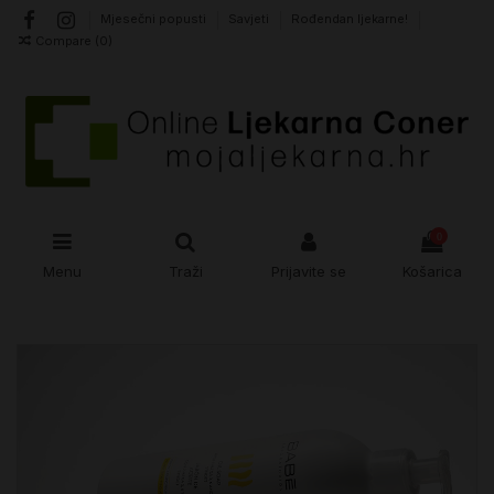
Mjesečni popusti
Savjeti
Rođendan ljekarne!
Compare (
0
)
0
Menu
Traži
Prijavite se
Košarica