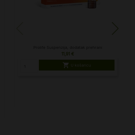
Prolife Suspenzija, dodatak prehrani
Di
11,91 €

U košaricu