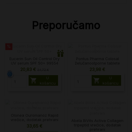
Preporučamo
%
Eucerin Sun Oil Control Dry
Pontus Pharma Colosal
UV serum SPF 50+ 99554
želučanootporne tablete
20,83 €
23,98 €
34,72 €
U
U


košaricu
košaricu
Olonea Ouromanoz Rapid
vrećice, dodatak prehrani
Abela BiVits Activa Collagen
tripeptid vrećice, dodatak
33,65 €
prehrani