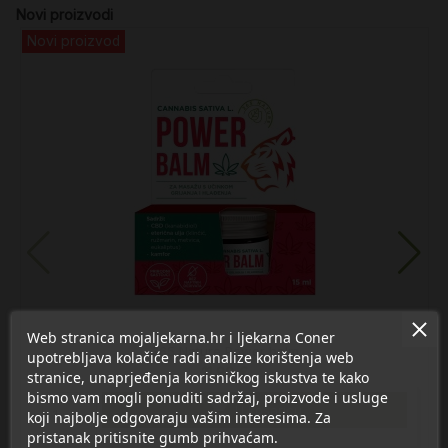
Novi proizvodi
Novi proizvod
Web stranica mojaljekarna.hr i ljekarna Coner
365 Nature Power balm
upotrebljava kolačiće radi analize korištenja web
11,90 €
stranice, unaprjeđenja korisničkog iskustva te kako
bismo vam mogli ponuditi sadržaj, proizvode i usluge

U košaricu
koji najbolje odgovaraju vašim interesima. Za
pristanak pritisnite gumb prihvaćam.