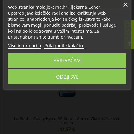

U košaricu
Web stranica mojaljekarna.hr i ljekarna Coner
upotrebljava kolačiće radi analize korištenja web
stranice, unaprjeđenja korisničkog iskustva te kako
bismo vam mogli ponuditi sadržaj, proizvode i usluge
FILTER
koji najbolje odgovaraju vašim interesima. Za
pristanak pritisnite gumb prihvaćam.
Više informacija
Prilagodite kolačiće
PRIHVAĆAM
ODBIJ SVE
La Roche-Posay Hyalu B5 Suract Serum Visokoučinkoviti
Serum
44,67 €