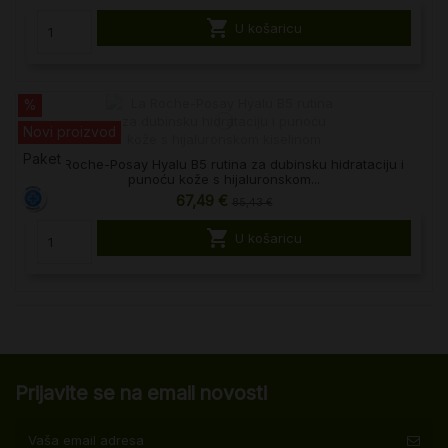

U košaricu
%
Novi proizvod
Paket
La Roche-Posay Hyalu B5 rutina za dubinsku hidrataciju i
punoću kože s hijaluronskom...
67,49 €
85,43 €

U košaricu
Prijavite se na email novosti