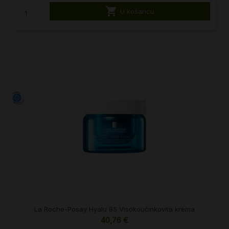

U košaricu
La Roche-Posay Hyalu B5 Visokoučinkovita krema
40,76 €