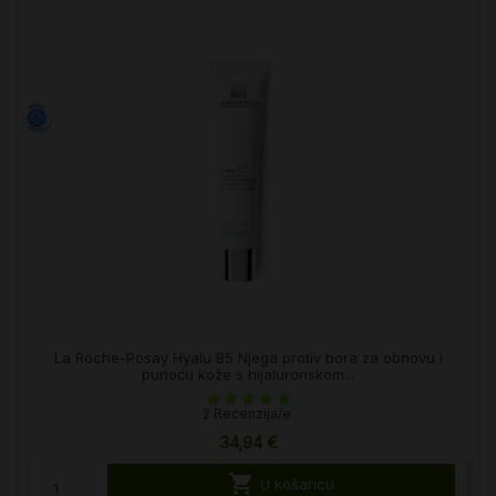
La Roche-Posay Hyalu B5 Njega protiv bora za obnovu i
punoću kože s hijaluronskom...
2 Recenzija/e
34,94 €

U košaricu