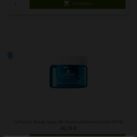

U košaricu
La Roche-Posay Hyalu B5 Visokoučinkovita krema SPF30
40,76 €