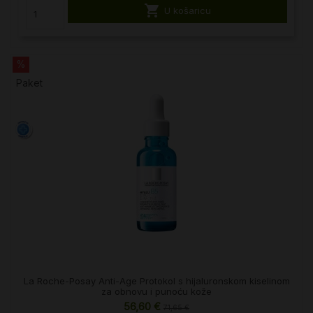

U košaricu
%
Paket
La Roche-Posay Anti-Age Protokol s hijaluronskom kiselinom
za obnovu i punoću kože
56,60 €
71,65 €