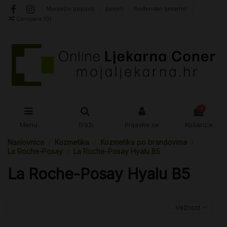
Mjesečni popusti
Savjeti
Rođendan ljekarne!
Compare (
0
)
0
Menu
Traži
Prijavite se
Košarica
Naslovnica
Kozmetika
Kozmetika po brandovima
La Roche-Posay
La Roche-Posay Hyalu B5
La Roche-Posay Hyalu B5
Važnost