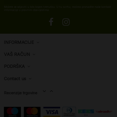
Možete se odjaviti u bilo kojem trenutku. U tu svrhu, molimo pronađite naše kontakt
informacije u pravnim obavijestima.
INFORMACIJE
VAŠ RAČUN
PODRŠKA
Contact us


Recenzije trgovine