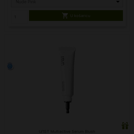
Nude Pink

U košaricu
U/1ST Multiactive Serum Blush