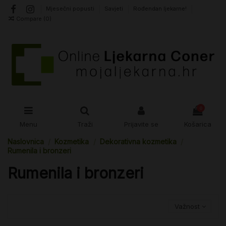
Mjesečni popusti
Savjeti
Rođendan ljekarne!
Compare (
0
)
0
Menu
Traži
Prijavite se
Košarica
Naslovnica
Kozmetika
Dekorativna kozmetika
Rumenila i bronzeri
Rumenila i bronzeri
Važnost