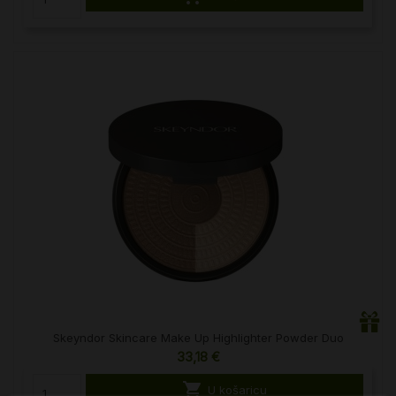
Skeyndor Skincare Make Up Highlighter Powder Duo
33,18 €

U košaricu