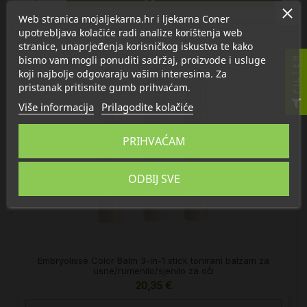
Web stranica mojaljekarna.hr i ljekarna Coner
upotrebljava kolačiće radi analize korištenja web
stranice, unaprjeđenja korisničkog iskustva te kako
bismo vam mogli ponuditi sadržaj, proizvode i usluge
FILTER
koji najbolje odgovaraju vašim interesima. Za
pristanak pritisnite gumb prihvaćam.
Više informacija
Prilagodite kolačiće
PRIHVAĆAM
ODBIJ SVE
Embryolisse Color Balm 3-in-1 stick tonirani balzam za
usne/rumenilo/sjenilo za oči
20,35 €