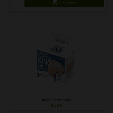

U košaricu
Kineziološka traka
9,08 €