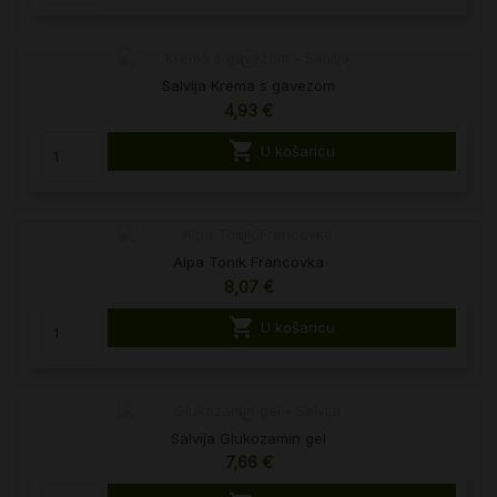
Salvija Krema s gavezom
4,93 €

U košaricu
Alpa Tonik Francovka
8,07 €

U košaricu
Salvija Glukozamin gel
7,66 €