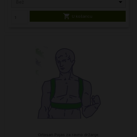
Bež

U košaricu
Ortosan Pojas za ravno držanje.