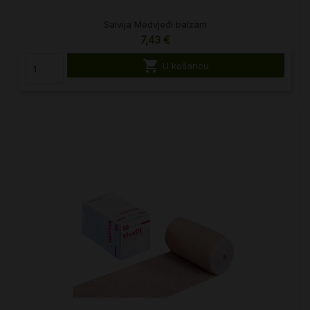
Salvija Medvjeđi balzam
7,43 €

U košaricu