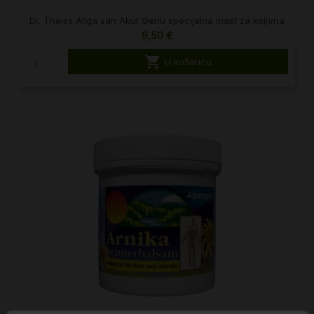
Dr. Theiss Allga san Akut Genu specijalna mast za koljena
9,50 €

U košaricu