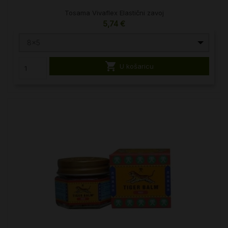
Tosama Vivaflex Elastični zavoj
5,74 €
8x5

U košaricu