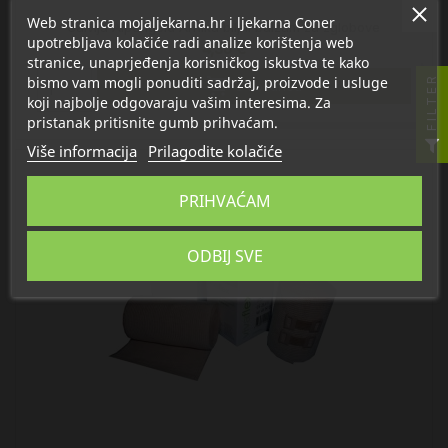
Web stranica mojaljekarna.hr i ljekarna Coner
Salvija Alpengold Arnika biljni balzam za zglobove
upotrebljava kolačiće radi analize korištenja web
4,30 €
stranice, unaprjeđenja korisničkog iskustva te kako
bismo vam mogli ponuditi sadržaj, proizvode i usluge
FILTER

U košaricu
koji najbolje odgovaraju vašim interesima. Za
pristanak pritisnite gumb prihvaćam.
Više informacija
Prilagodite kolačiće
PRIHVAĆAM
ODBIJ SVE