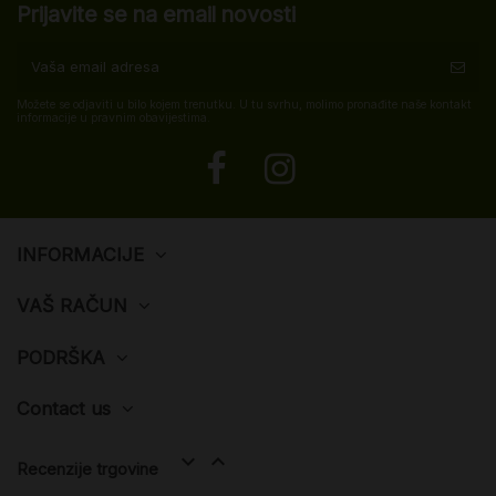
Prijavite se na email novosti
Možete se odjaviti u bilo kojem trenutku. U tu svrhu, molimo pronađite naše kontakt
informacije u pravnim obavijestima.
INFORMACIJE
VAŠ RAČUN
PODRŠKA
Contact us


Recenzije trgovine