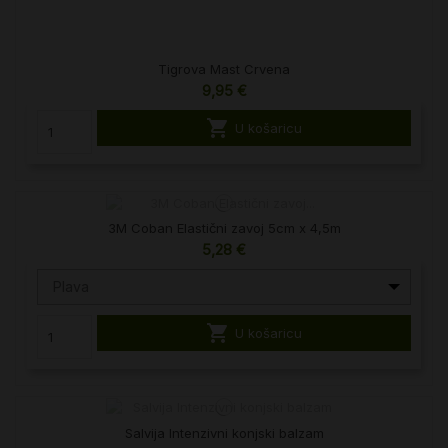
Tigrova Mast Crvena
9,95 €

U košaricu
3M Coban Elastični zavoj 5cm x 4,5m
5,28 €
Plava

U košaricu
Salvija Intenzivni konjski balzam