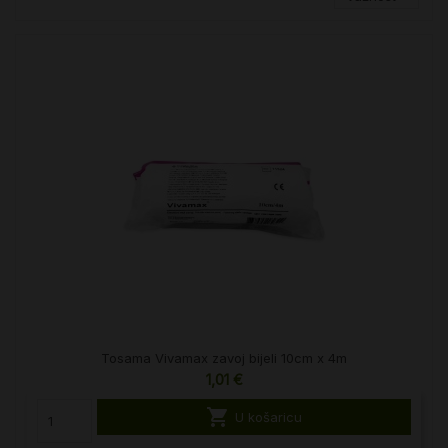
Tosama Vivamax zavoj bijeli 10cm x 4m
1,01 €

U košaricu