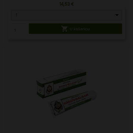
14,53 €
1

U košaricu