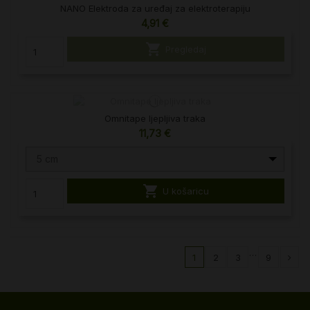
NANO Elektroda za uređaj za elektroterapiju
4,91 €

Pregledaj
Omnitape ljepljiva traka
11,73 €
5 cm

U košaricu
…
1
2
3
9