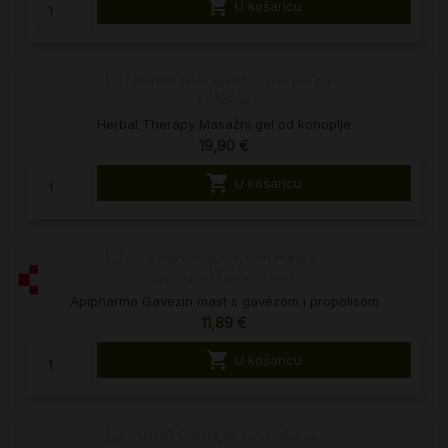

U košaricu
Herbal Therapy Masažni gel od konoplje
19,90 €

U košaricu
Apipharma Gavezin mast s gavezom i propolisom
11,89 €

U košaricu