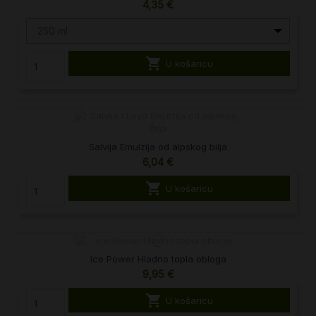
4,35 €
250 ml

U košaricu
Salvija Emulzija od alpskog bilja
6,04 €

U košaricu
Ice Power Hladno topla obloga
9,95 €

U košaricu