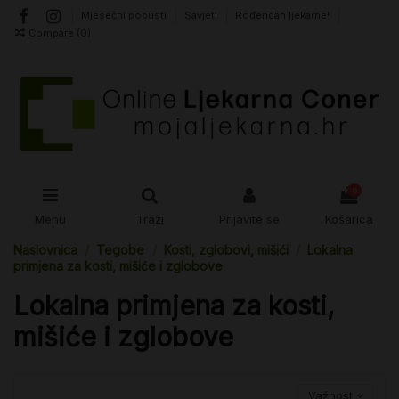
Mjesečni popusti
Savjeti
Rođendan ljekarne!
Compare (
0
)
0
Menu
Traži
Prijavite se
Košarica
Naslovnica
Tegobe
Kosti, zglobovi, mišići
Lokalna
primjena za kosti, mišiće i zglobove
Lokalna primjena za kosti,
mišiće i zglobove
Važnost