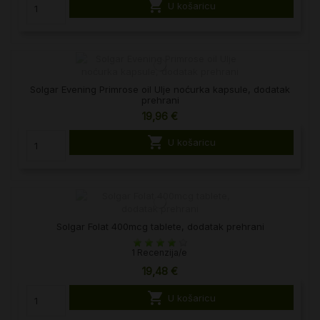

U košaricu
Solgar Evening Primrose oil Ulje noćurka kapsule, dodatak
prehrani
19,96 €

U košaricu
Solgar Folat 400mcg tablete, dodatak prehrani
1 Recenzija/e
19,48 €

U košaricu