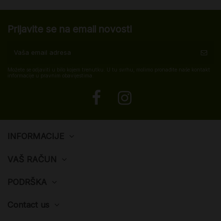
Prijavite se na email novosti
Možete se odjaviti u bilo kojem trenutku. U tu svrhu, molimo pronađite naše kontakt
informacije u pravnim obavijestima.
INFORMACIJE
VAŠ RAČUN
PODRŠKA
Contact us