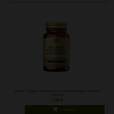
Solgar Collagen Hijaluronska kiselina tablete, dodatak
prehrani
71,14 €

U košaricu