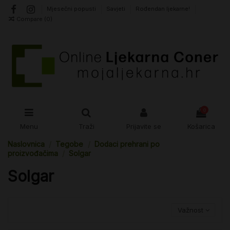
Mjesečni popusti
Savjeti
Rođendan ljekarne!
Compare (
0
)
0
Menu
Traži
Prijavite se
Košarica
Naslovnica
Tegobe
Dodaci prehrani po
proizvođačima
Solgar
Solgar
Važnost