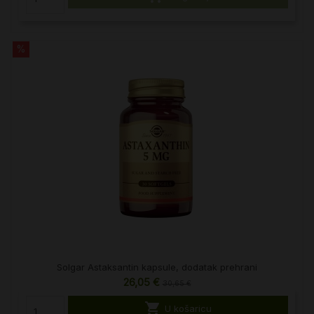
%
Solgar Astaksantin kapsule, dodatak prehrani
26,05 €
30,65 €

U košaricu