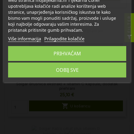
Web stranica mojaljekarna.hr i ljekarna Coner
upotrebljava kolačiće radi analize korištenja web
stranice, unaprjeđenja korisničkog iskustva te kako
bismo vam mogli ponuditi sadržaj, proizvode i usluge
FILTER
koji najbolje odgovaraju vašim interesima. Za
pristanak pritisnite gumb prihvaćam.
Solgar Biotin tablete, dodatak prehrani
18,15 €
Više informacija
Prilagodite kolačiće

U košaricu
PRIHVAĆAM
ODBIJ SVE
Solgar Brusnica ekstrakt + vitamin C kapsule, dodatak
prehrani
25,10 €

U košaricu