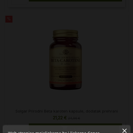
%
Solgar Prirodni Beta karoten kapsule, dodatak prehrani
21,22 €
24,96 €

U košaricu