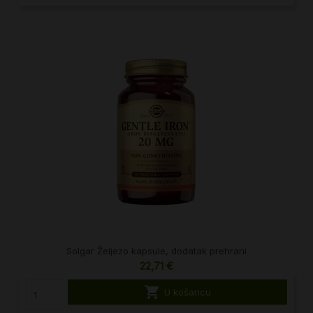
Solgar Željezo kapsule, dodatak prehrani
22,71 €

U košaricu