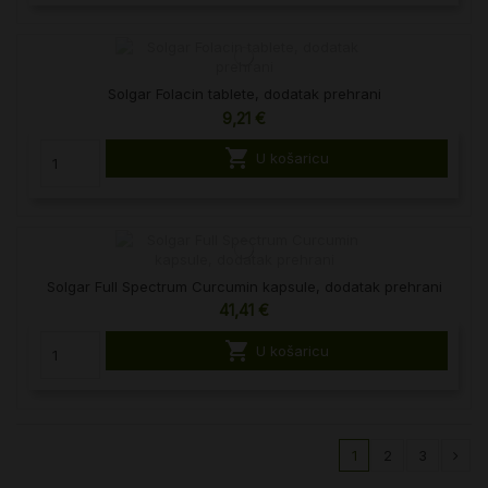
Solgar Folacin tablete, dodatak prehrani
9,21 €

U košaricu
Solgar Full Spectrum Curcumin kapsule, dodatak prehrani
41,41 €

U košaricu
1
2
3