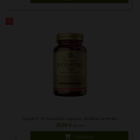
%
Solgar B 50 kompleks kapsule, dodatak prehrani
26,99 €
31,75 €

U košaricu