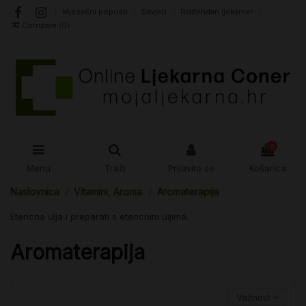
Mjesečni popusti
Savjeti
Rođendan ljekarne!
Compare (
0
)
0
Menu
Traži
Prijavite se
Košarica
Naslovnica
Vitamini, Aroma
Aromaterapija
Etericna ulja i preparati s etericnim uljima.
Aromaterapija
Važnost