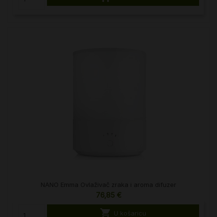
NANO Emma Ovlaživač zraka i aroma difuzer
76,85 €

U košaricu