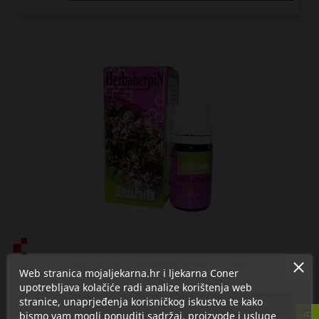
HerbaPharm Herbaherpin eterično ulje
Web stranica mojaljekarna.hr i ljekarna Coner
9,13 €
upotrebljava kolačiće radi analize korištenja web
stranice, unaprjeđenja korisničkog iskustva te kako

U košaricu
bismo vam mogli ponuditi sadržaj, proizvode i usluge