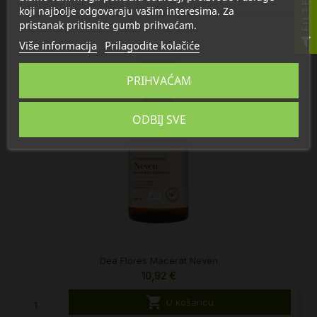
FILTER
koji najbolje odgovaraju vašim interesima. Za
pristanak pritisnite gumb prihvaćam.
Više informacija
Prilagodite kolačiće
PRIHVAĆAM
ODBIJ SVE
Dea Flores Macerat Neven
10,92 €

U košaricu