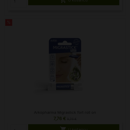

U košaricu
%
Arkopharma Migrastick fort roll on
7,76 €
9,70 €

U košaricu