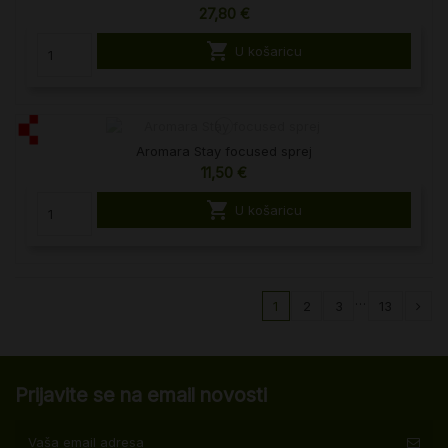
27,80 €

U košaricu
Aromara Stay focused sprej
11,50 €

U košaricu
…
1
2
3
13
Prijavite se na email novosti