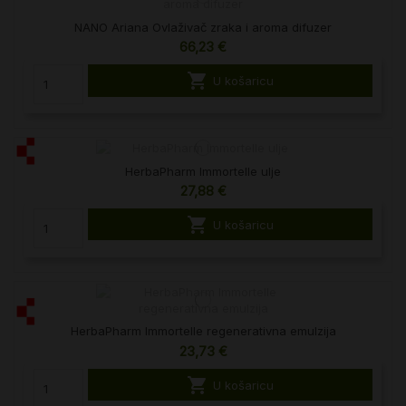
NANO Ariana Ovlaživač zraka i aroma difuzer
66,23 €

U košaricu
HerbaPharm Immortelle ulje
27,88 €

U košaricu
HerbaPharm Immortelle regenerativna emulzija
23,73 €

U košaricu