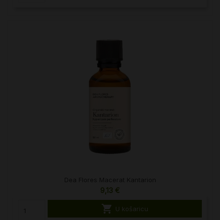
Dea Flores Macerat Kantarion
9,13 €

U košaricu