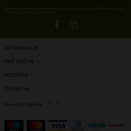
Možete se odjaviti u bilo kojem trenutku. U tu svrhu, molimo pronađite naše kontakt
informacije u pravnim obavijestima.
INFORMACIJE
VAŠ RAČUN
PODRŠKA
Contact us


Recenzije trgovine