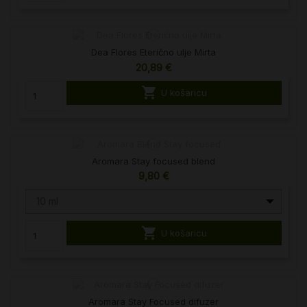
Dea Flores Eterično ulje Mirta
20,89 €

U košaricu
Aromara Stay focused blend
9,80 €
10 ml

U košaricu
Aromara Stay Focused difuzer