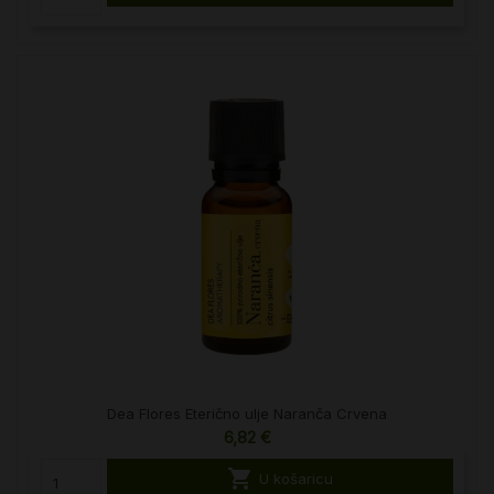
Dea Flores Eterično ulje Naranča Crvena
6,82 €

U košaricu