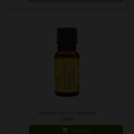
Dea Flores Eterično ulje Limeta
7,98 €

U košaricu