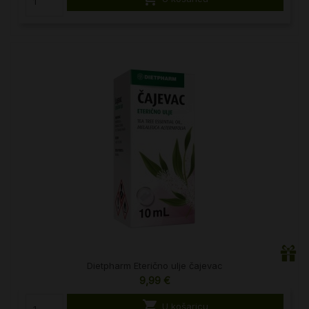
Dietpharm Eterično ulje čajevac
9,99 €

U košaricu