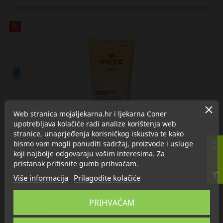
%
Web stranica mojaljekarna.hr i ljekarna Coner
upotrebljava kolačiće radi analize korištenja web
stranice, unaprjeđenja korisničkog iskustva te kako
bismo vam mogli ponuditi sadržaj, proizvode i usluge
FILTER
koji najbolje odgovaraju vašim interesima. Za
pristanak pritisnite gumb prihvaćam.
Više informacija
Prilagodite kolačiće
Nuxe Sun Šampon za tijelo i kosu
11,02 €
13,77 €
PRIHVAĆAM

U košaricu