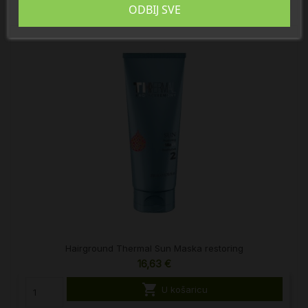
ODBIJ SVE
Hairground Thermal Sun Maska restoring
16,63 €

U košaricu