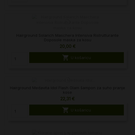
Hairground Solarich Maschera Intensiva Ristrutturante
Doposole maska za kosu
20,00 €

U košaricu
Hairground Medavita Idol Flash Glam šampon za suho pranje
kose
22,31 €

U košaricu