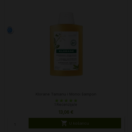
Klorane Tamanu i Monoi šampon
1 Recenzija/e
13,06 €

U košaricu