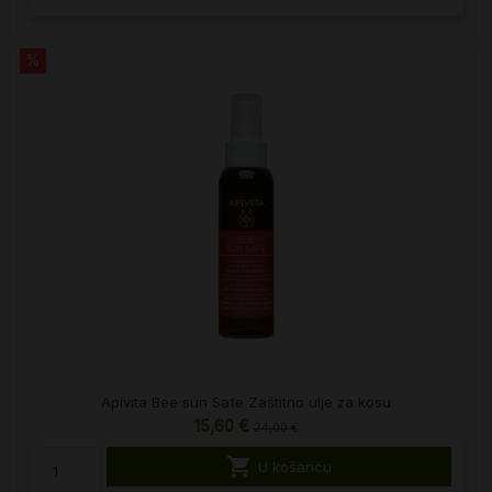
%
Apivita Bee sun Safe Zaštitno ulje za kosu
15,60 €
24,00 €

U košaricu