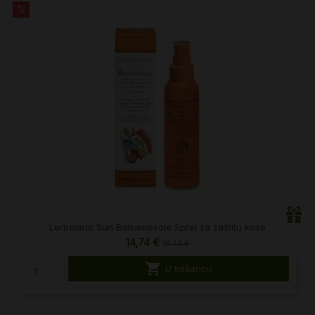
%
Lerbolario Sun Balsamosole Sprej za zaštitu kose
14,74 €
18,43 €

U košaricu