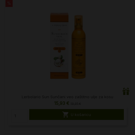
%
Lerbolario Sun Sunčani veo zaštitno ulje za kosu
15,93 €
19,91 €

U košaricu