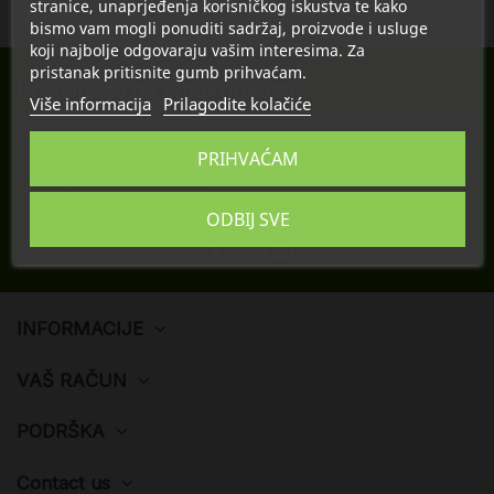
stranice, unaprjeđenja korisničkog iskustva te kako
bismo vam mogli ponuditi sadržaj, proizvode i usluge
koji najbolje odgovaraju vašim interesima. Za
pristanak pritisnite gumb prihvaćam.
Prijavite se na email novosti
Više informacija
Prilagodite kolačiće
PRIHVAĆAM
Možete se odjaviti u bilo kojem trenutku. U tu svrhu, molimo pronađite naše kontakt
informacije u pravnim obavijestima.
ODBIJ SVE
INFORMACIJE
VAŠ RAČUN
PODRŠKA
Contact us