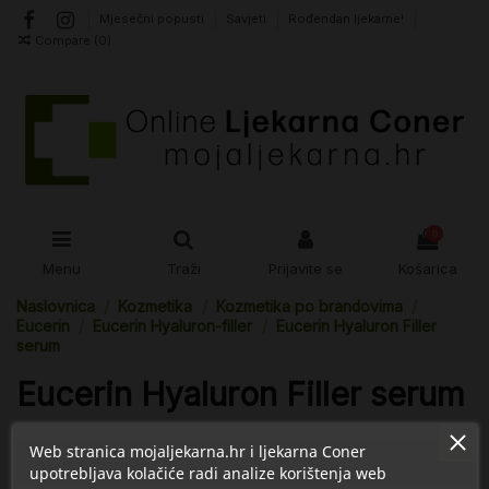
Mjesečni popusti
Savjeti
Rođendan ljekarne!
Compare (
0
)
0
Menu
Traži
Prijavite se
Košarica
Naslovnica
Kozmetika
Kozmetika po brandovima
Eucerin
Eucerin Hyaluron-filler
Eucerin Hyaluron Filler
serum
Eucerin Hyaluron Filler serum
Web stranica mojaljekarna.hr i ljekarna Coner
Nema proizvoda
upotrebljava kolačiće radi analize korištenja web