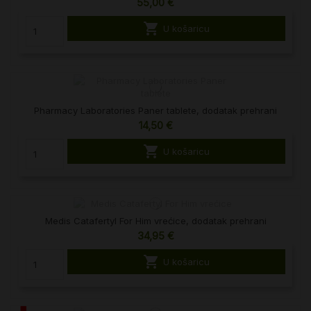
55,00 €

U košaricu
Pharmacy Laboratories Paner tablete, dodatak prehrani
14,50 €

U košaricu
Medis Catafertyl For Him vrećice, dodatak prehrani
34,95 €

U košaricu