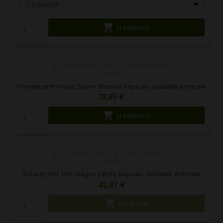
3 komada

U košaricu
Hamapharm Imuno Super Booster kapsule, dodatak prehrani
13,85 €

U košaricu
Solaray Her Life Stages Libido kapsule, dodatak prehrani
42,87 €

Pregledaj