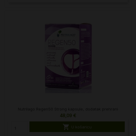
Nutrilago Regen50 Strong kapsule, dodatak prehrani
48,09 €

U košaricu