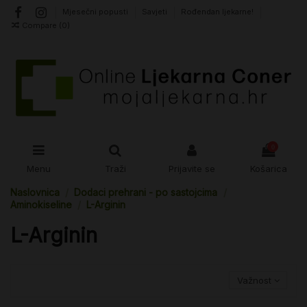
Mjesečni popusti
Savjeti
Rođendan ljekarne!
Compare (
0
)
0
Menu
Traži
Prijavite se
Košarica
Naslovnica
Dodaci prehrani - po sastojcima
Aminokiseline
L-Arginin
L-Arginin
Važnost