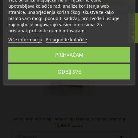
upotrebljava kolačiće radi analize korištenja web
stranice, unaprjeđenja korisničkog iskustva te kako
bismo vam mogli ponuditi sadržaj, proizvode i usluge
FILTER
%
koji najbolje odgovaraju vašim interesima. Za
pristanak pritisnite gumb prihvaćam.
Više informacija
Prilagodite kolačiće
PRIHVAĆAM
ODBIJ SVE
Arkopharma Forcapil Anti-chute tablete, dodatak prehrani
15,68 €
19,60 €
30 tableta