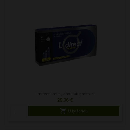
L-direct Forte , dodatak prehrani
29,06 €

U košaricu