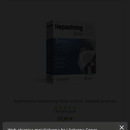
SolePharma Hepastrong Forte vrećice, dodatak prehrani
1 Recenzija/e
23,90 €

Web stranica mojaljekarna.hr i ljekarna Coner
U košaricu