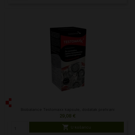
Biobalance Testomaxx kapsule, dodatak prehrani
29,08 €

U košaricu