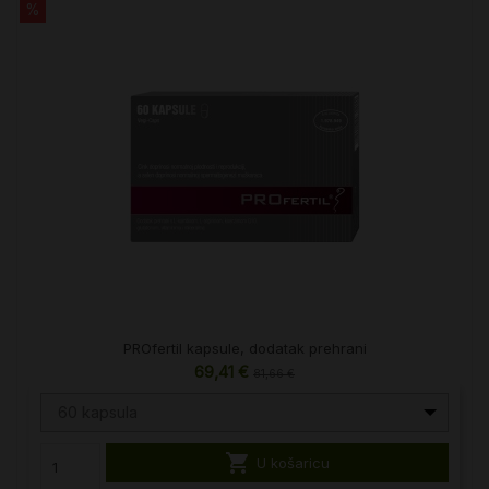
%
PROfertil kapsule, dodatak prehrani
69,41 €
81,66 €
60 kapsula

U košaricu