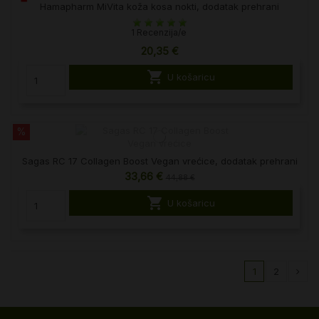
Hamapharm MiVita koža kosa nokti, dodatak prehrani
1 Recenzija/e
20,35 €

U košaricu
%
Sagas RC 17 Collagen Boost Vegan vrećice, dodatak prehrani
33,66 €
44,88 €

U košaricu
1
2