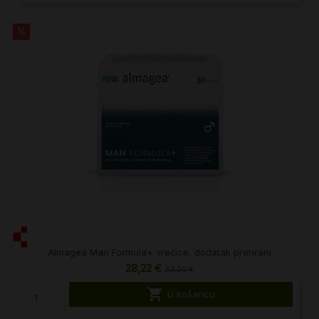
%
Almagea Man Formula+ vrećice, dodatak prehrani
28,22 €
33,20 €

U košaricu