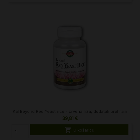
Kal Beyond Red Yeast rice - crvena riža, dodatak prehrani
39,81 €

U košaricu