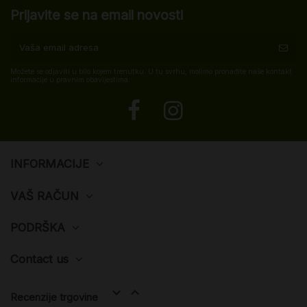
Prijavite se na email novosti
Možete se odjaviti u bilo kojem trenutku. U tu svrhu, molimo pronađite naše kontakt
informacije u pravnim obavijestima.
INFORMACIJE
VAŠ RAČUN
PODRŠKA
Contact us


Recenzije trgovine