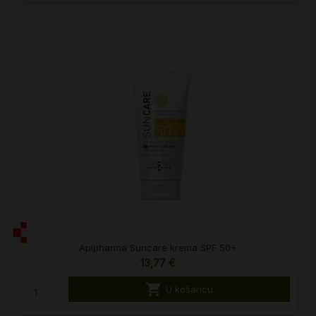
Apipharma Suncare krema SPF 50+
13,77 €

U košaricu