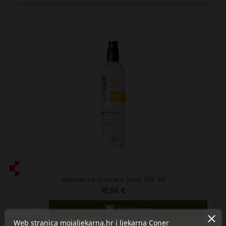
Apipharma Suncare sprej SPF 30
18,94 €

U košaricu
Web stranica mojaljekarna.hr i ljekarna Coner