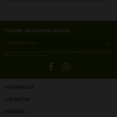
Prijavite se na email novosti
Možete se odjaviti u bilo kojem trenutku. U tu svrhu, molimo pronađite naše kontakt
informacije u pravnim obavijestima.
INFORMACIJE
VAŠ RAČUN
PODRŠKA