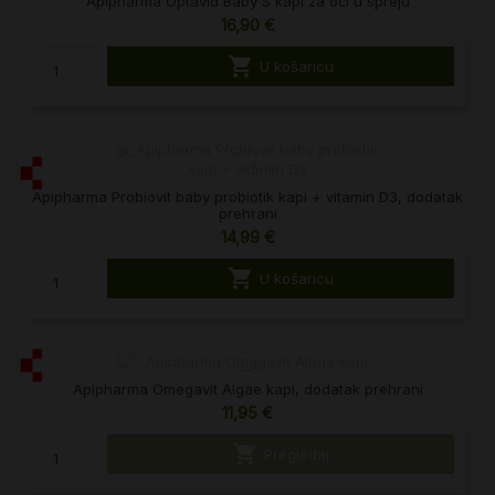
Apipharma Optavid Baby S kapi za oči u spreju
16,90 €

U košaricu
Apipharma Probiovit baby probiotik kapi + vitamin D3, dodatak
prehrani
14,99 €

U košaricu
Apipharma Omegavit Algae kapi, dodatak prehrani
11,95 €

Pregledaj