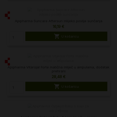
Apipharma Suncare Aftersun mlijeko poslije sunčanja
16,19 €

U košaricu
Apipharma Vitarojal Forte matična mliječ u ampulama, dodatak
prehrani
28,48 €

U košaricu