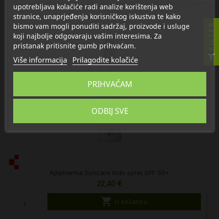
upotrebljava kolačiće radi analize korištenja web
stranice, unaprjeđenja korisničkog iskustva te kako
bismo vam mogli ponuditi sadržaj, proizvode i usluge
FILTER
koji najbolje odgovaraju vašim interesima. Za
pristanak pritisnite gumb prihvaćam.
Više informacija
Prilagodite kolačiće
PRIHVAĆAM
ODBIJ SVE
Apipharma Suncare Kids sprej SPF 50+
22,40 €

U košaricu