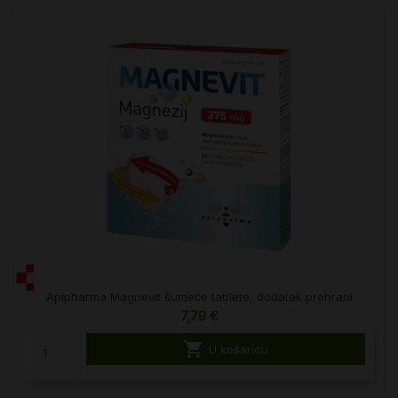
Apipharma Magnevit šumeće tablete, dodatak prehrani
7,79 €

U košaricu