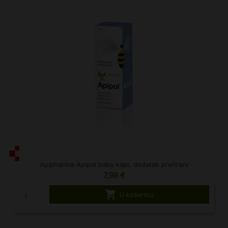
Apipharma Apipol baby kapi, dodatak prehrani
7,99 €

U košaricu