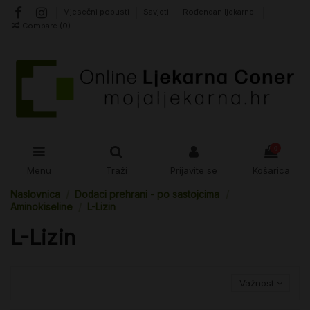
Mjesečni popusti
Savjeti
Rođendan ljekarne!
Compare (
0
)
0
Menu
Traži
Prijavite se
Košarica
Naslovnica
Dodaci prehrani - po sastojcima
Aminokiseline
L-Lizin
L-Lizin
Važnost