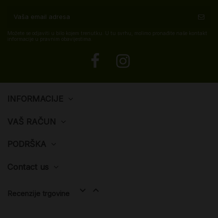
Možete se odjaviti u bilo kojem trenutku. U tu svrhu, molimo pronađite naše kontakt
informacije u pravnim obavijestima.
INFORMACIJE
VAŠ RAČUN
PODRŠKA
Contact us


Recenzije trgovine