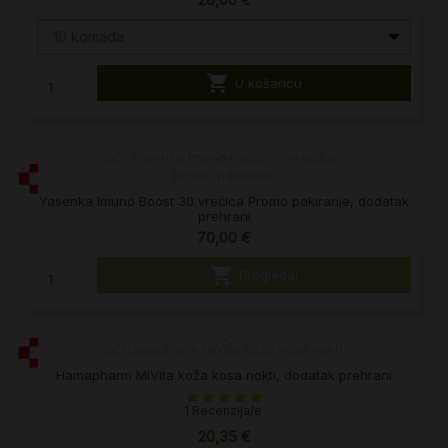
28,00 €
10 komada

U košaricu
Yasenka Imuno Boost 30 vrećica Promo pakiranje, dodatak
prehrani
70,00 €

Pregledaj
Hamapharm MiVita koža kosa nokti, dodatak prehrani
1 Recenzija/e
20,35 €