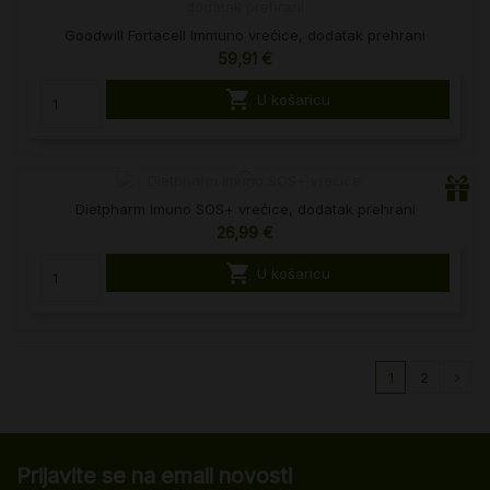
Goodwill Fortacell Immuno vrećice, dodatak prehrani
59,91 €

U košaricu
Dietpharm Imuno SOS+ vrećice, dodatak prehrani
26,99 €

U košaricu
1
2
Prijavite se na email novosti