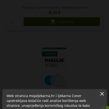
Solaray L-Lysine kapsule, dodatak prehrani
18,45 €

U košaricu
Web stranica mojaljekarna.hr i ljekarna Coner
upotrebljava kolačiće radi analize korištenja web
stranice, unaprjeđenja korisničkog iskustva te kako