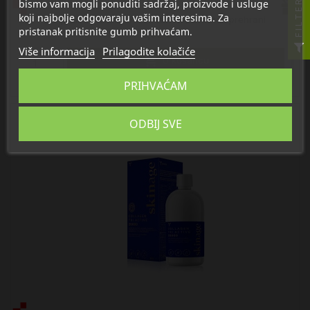
bismo vam mogli ponuditi sadržaj, proizvode i usluge
FILTER
koji najbolje odgovaraju vašim interesima. Za
Dietpharm Makulin Vitreo tablete, dodatak prehrani
pristanak pritisnite gumb prihvaćam.
16,99 €
Više informacija
Prilagodite kolačiće

U košaricu
PRIHVAĆAM
ODBIJ SVE