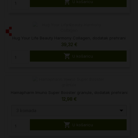

U košaricu
Hug Your Life Beauty Harmony Collagen, dodatak prehrani
39,32 €

U košaricu
Hamapharm Imuno Super Booster granule, dodatak prehrani
12,98 €
3 komada

U košaricu