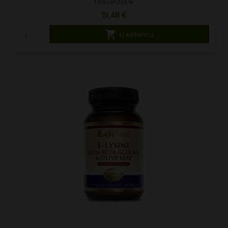
1 Recenzija/e
19,48 €

U košaricu