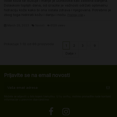
vode koža se isušuje i manje je učinkovita kao zaštitna barijera.
Dolaskom toplijih dana, od izrazite je važnosti održati optimalnu
hidraciju kože kako bi ona ostala zdrava i njegovana. Potrebno je
zbog toga hidrirati kožu i danju i noću.
Pročitaj više
March 28, 2023
Novosti
6129 views
Prikazuje 1-10 od 86 proizvoda
…
1
2
3
9
Dalje
Prijavite se na email novosti
Možete se odjaviti u bilo kojem trenutku. U tu svrhu, molimo pronađite naše kontakt
informacije u pravnim obavijestima.