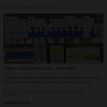
March 3, 2025
Novosti
2992 views
U ljekarni nema fiziološke otopine, što da radim?
Fiziološka otopina je izotonična otopina (ima jednak osmotski tlak
kao krv) natrijeva klorida u koncentraciji 0,9%.
Pročitaj više
January 31, 2025
Novosti
Ivana Coner Pleško mag. pharm.
16175 views
NORMALNA KOŽA