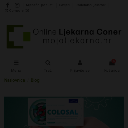
Mjesečni popusti
Savjeti
Rođendan ljekarne!
Compare (
0
)
0
Menu
Traži
Prijavite se
Košarica
Naslovnica
Blog