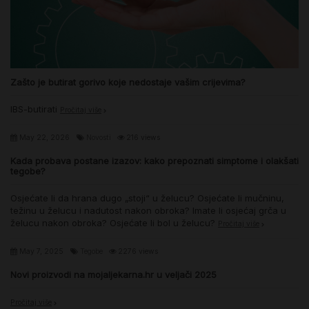
Zašto je butirat gorivo koje nedostaje vašim crijevima?
IBS-butirati
Pročitaj više
May 22, 2026
Novosti
216 views
Kada probava postane izazov: kako prepoznati simptome i olakšati
tegobe?
Osjećate li da hrana dugo „stoji“ u želucu? Osjećate li mučninu,
težinu u želucu i nadutost nakon obroka? Imate li osjećaj grča u
želucu nakon obroka? Osjećate li bol u želucu?
Pročitaj više
May 7, 2025
Tegobe
2276 views
Novi proizvodi na mojaljekarna.hr u veljači 2025
Pročitaj više