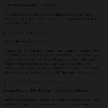
La Roche-Posay Mela B3 inovacija
LA ROCHE POSAY LABORATOIRE DERMATOLOGIQUE ROBNA
MARKA BR. 1 U NJEZI KOŽE KOJU PREPORUČUJU DERMATOLOZI
DILJEM SVIJETA
Pročitaj više
February 8, 2024
Novosti
6875 views
Kako živjeti sa psorijazom?
Psorijaza je kronična upalna bolest kože i jedna je od najčešćih
dermatoloških bolesti koja pogađa približno 3-5% populacije, a
obično se javlja u dobi od 10 do 40 godine života. Javlja se i kod
žena i kod muškaraca. U 2/3 slučajeva je blaga, dok se u 1/3
razvije u teže oblike. Obično se manifestira crvenim kvržicama
koje svrbe i prekrivene su srebrnastim ljuskama.
Pročitaj više
January 27, 2024
Tegobe
4058 views
Eucerin Hyaluron-Filler Boosteri - Vaša 72 sata hidracije
Održavanje optimalne hidracije ključno je za zdravu kožu, inače
se koža isušuje i vizualno gubi sjaj i čvrstoću. Bez prave količine