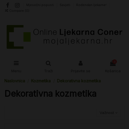
Mjesečni popusti
Savjeti
Rođendan ljekarne!
Compare (
0
)
0
Menu
Traži
Prijavite se
Košarica
Naslovnica
Kozmetika
Dekorativna kozmetika
Dekorativna kozmetika
Važnost