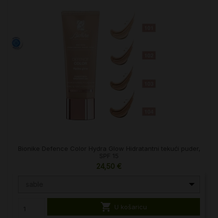
Bionike Defence Color Hydra Glow Hidratantni tekući puder,
SPF 15
24,50 €
sable

U košaricu