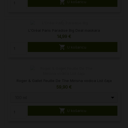

U košaricu
L'Oréal Paris Paradise Big Deal maskara
14,99 €

U košaricu
Roger & Gallet Feuille De The Mirisna vodica List čaja
59,90 €
100 ml

U košaricu