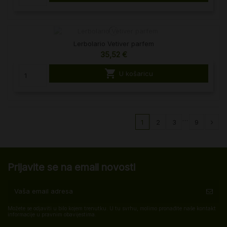
Lerbolario Vetiver parfem
35,52 €

U košaricu
…
1
2
3
9
Prijavite se na email novosti
Možete se odjaviti u bilo kojem trenutku. U tu svrhu, molimo pronađite naše kontakt
informacije u pravnim obavijestima.