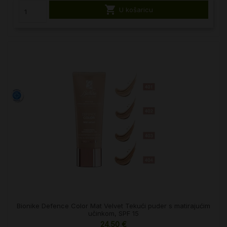

U košaricu
Bionike Defence Color Mat Velvet Tekući puder s matirajućim
učinkom, SPF 15
24,50 €