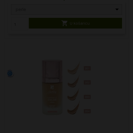
perle

U košaricu