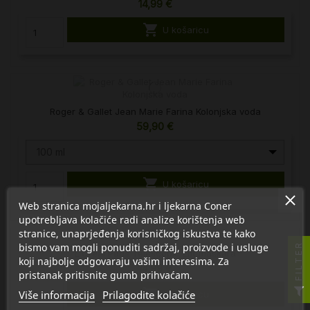
14,99 €

U košaricu
Roger & Gallet Jean Marie Farina Kolonjska voda
59,90 €
100 ml

U košaricu
Web stranica mojaljekarna.hr i ljekarna Coner
upotrebljava kolačiće radi analize korištenja web
stranice, unaprjeđenja korisničkog iskustva te kako
bismo vam mogli ponuditi sadržaj, proizvode i usluge
FILTER
L'Oreal Paris Telescopic Lift maskara
koji najbolje odgovaraju vašim interesima. Za
14,99 €
pristanak pritisnite gumb prihvaćam.

Više informacija
Prilagodite kolačiće
U košaricu