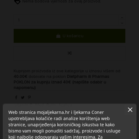
Nema bodova vjernosti za ovaj proizvod.
U košaricu
Kupnjom proizvoda iz ove kategorije u iznosu višem od
40.00€
dobivate na poklon
Dietpharm ili Pharmas
POKLON za kupnju iznad 40€ (napišite odabir u
napomenu)
vitamin C
Med
Rutin
lizalica
Web stranica mojaljekarna.hr i ljekarna Coner
upotrebljava kolačiće radi analize korištenja web
stranice, unaprjeđenja korisničkog iskustva te kako
bismo vam mogli ponuditi sadržaj, proizvode i usluge
Proizvod se nalazi u kategorijama:
koji najbolje odgovaraju vašim interesima. Za