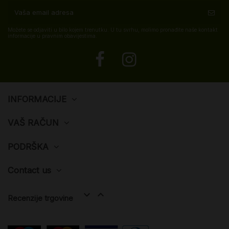
Možete se odjaviti u bilo kojem trenutku. U tu svrhu, molimo pronađite naše kontakt
informacije u pravnim obavijestima.
INFORMACIJE
VAŠ RAČUN
PODRŠKA
Contact us


Recenzije trgovine