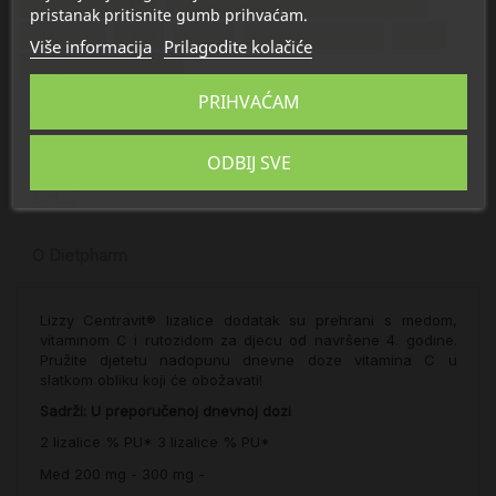
Vitamini za djecu
Vitamini i dodaci prehrani za djecu
pristanak pritisnite gumb prihvaćam.
Vitamin C
Med
Limun
Mali znaci pažnje
Rutin
Više informacija
Prilagodite kolačiće
Dietpharm i Pharmas
PRIHVAĆAM
Opis
ODBIJ SVE
Detalji
O Dietpharm
Lizzy Centravit® lizalice dodatak su prehrani s medom,
vitaminom C i rutozidom za djecu od navršene 4. godine.
Pružite djetetu nadopunu dnevne doze vitamina C u
slatkom obliku koji će obožavati!
Sadrži:
U preporučenoj dnevnoj dozi
2 lizalice
% PU*
3 lizalice
% PU*
Med
200 mg
-
300 mg
-