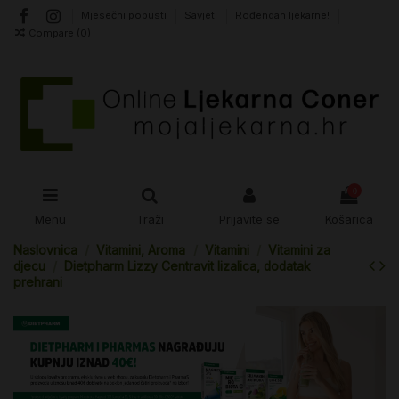
Mjesečni popusti
Savjeti
Rođendan ljekarne!
Compare (
0
)
0
Menu
Traži
Prijavite se
Košarica
Naslovnica
Vitamini, Aroma
Vitamini
Vitamini za
djecu
Dietpharm Lizzy Centravit lizalica, dodatak
prehrani