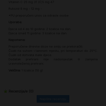
Vitamin C
25 mg
31
37,5 mg
47
Rutozid
8 mg
-
12 mg
-
*PU preporučeni unos za odrasle osobe
Uporaba:
Djeca od 4 do 10 godina: 2 lizalice na dan.
Djeca iznad 11 godina: 3 lizalice na dan.
Napomena:
Preporučene dnevne doze ne smiju se prekoračiti.
Čuati na suhom i tamnom mjestu, pri temperaturi do 25°C.
Čuati od dohvata male djece.
Dodatak prehrani nije nadomjestak ili zamjena
uravnoteženoj prehrani.
Veličina:
1 lizalica (10 g)
Recenzija/e
(0)
Napišite recenziju