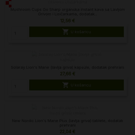
Mushroom Cups Go Sharp organska instant kava sa Lavljom
Grivom i Lisičarkama, dodatak...
12,56 €

U košaricu
Solaray Lion's Mane (lavlja griva) kapsule, dodatak prehrani
27,66 €

U košaricu
New Nordic Lion's Mane Plus (lavlja griva) tablete, dodatak
prehrani
22,04 €