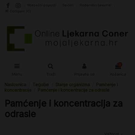
Mjesečni popusti
Savjeti
Rođendan ljekarne!
Compare (
0
)
0
Menu
Traži
Prijavite se
Košarica
Naslovnica
Tegobe
Stanje organizma
Pamćenje i
koncentracija
Pamćenje i koncentracija za odrasle
Pamćenje i koncentracija za
odrasle
Važnost