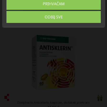
32,99 €
PRIHVAĆAM

U košaricu
ODBIJ SVE
Dietpharm Antisklerin kapsule, dodatak prehrani