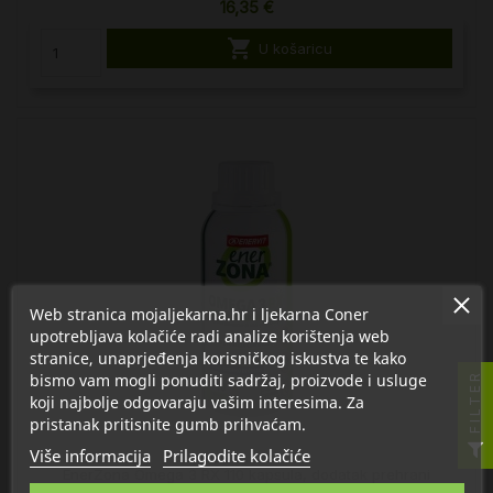
16,35 €

U košaricu
Web stranica mojaljekarna.hr i ljekarna Coner
upotrebljava kolačiće radi analize korištenja web
stranice, unaprjeđenja korisničkog iskustva te kako
bismo vam mogli ponuditi sadržaj, proizvode i usluge
FILTER
koji najbolje odgovaraju vašim interesima. Za
pristanak pritisnite gumb prihvaćam.
Više informacija
Prilagodite kolačiće
EnerZona Omega 3 RX 110 kapsula, dodatak prehrani