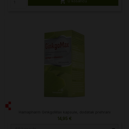

U košaricu
Hamapharm GinkgoMax kapsule, dodatak prehrani
14,95 €