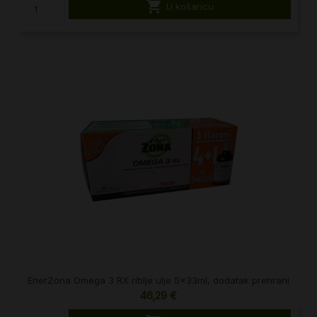

U košaricu
EnerZona Omega 3 RX riblje ulje 5x33ml, dodatak prehrani
46,29 €