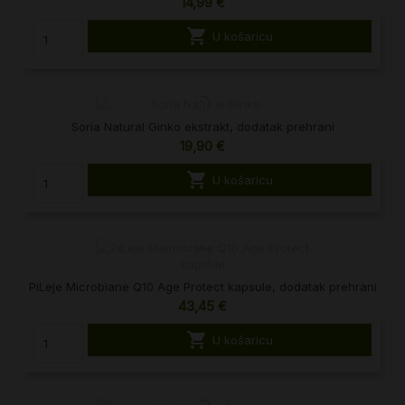
14,99 €

U košaricu
Soria Natural Ginko ekstrakt, dodatak prehrani
19,90 €

U košaricu
PiLeje Microbiane Q10 Age Protect kapsule, dodatak prehrani
43,45 €

U košaricu