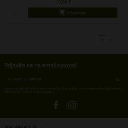
19,85 €

U košaricu
1
2
Prijavite se na email novosti
Možete se odjaviti u bilo kojem trenutku. U tu svrhu, molimo pronađite naše kontakt
informacije u pravnim obavijestima.
INFORMACIJE