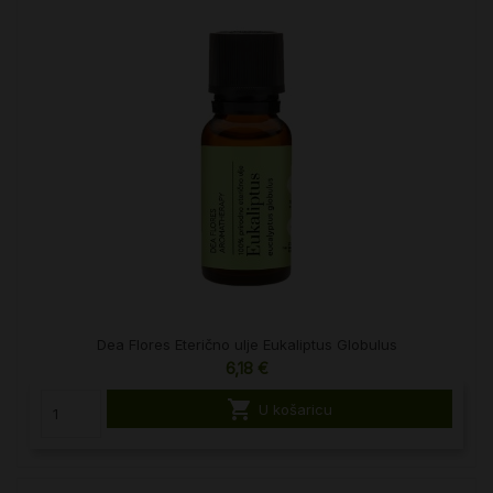
Dea Flores Eterično ulje Eukaliptus Globulus
6,18 €

U košaricu