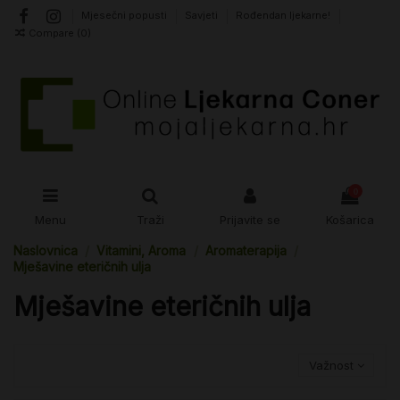
Mjesečni popusti
Savjeti
Rođendan ljekarne!
Compare (
0
)
0
Menu
Traži
Prijavite se
Košarica
Naslovnica
Vitamini, Aroma
Aromaterapija
Mješavine eteričnih ulja
Mješavine eteričnih ulja
Važnost