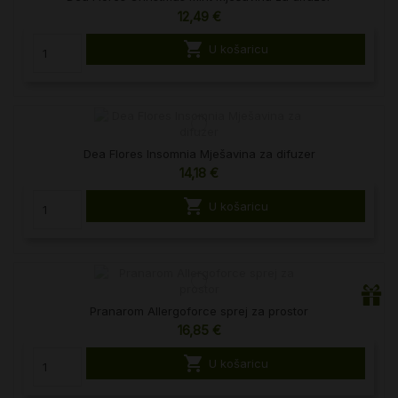
12,49 €

U košaricu
Dea Flores Insomnia Mješavina za difuzer
14,18 €

U košaricu
Pranarom Allergoforce sprej za prostor
16,85 €

U košaricu