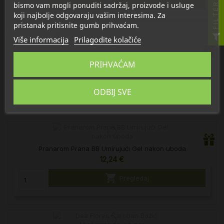

U košaricu
bismo vam mogli ponuditi sadržaj, proizvode i usluge
FILTER
koji najbolje odgovaraju vašim interesima. Za
pristanak pritisnite gumb prihvaćam.
Više informacija
Prilagodite kolačiće
Pranarom BB Sleep Mješavina za difuzer
PRIHVAĆAM
13,30 €

U košaricu
ODBIJ SVE
Pranarom Prana BB Umirujući Gel nakon uboda
12,24 €

Pregledaj