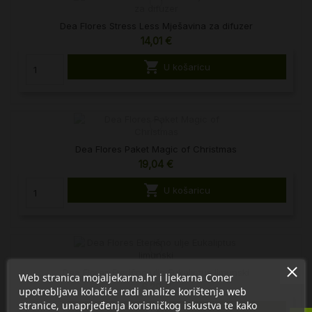
Dea Flores Stress Less Mješavina za difuzer
14,01 €

U košaricu
Dea Flores Paket Magic of Christmas
19,04 €

U košaricu
Dea Flores Eterično ulje Eukaliptus limunski
Web stranica mojaljekarna.hr i ljekarna Coner
6,29 €
upotrebljava kolačiće radi analize korištenja web
stranice, unaprjeđenja korisničkog iskustva te kako