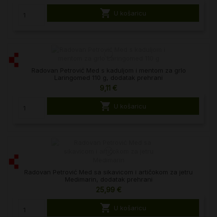

U košaricu
Radovan Petrović Med s kaduljom i mentom za grlo
Laringomed 110 g, dodatak prehrani
9,11 €

U košaricu
Radovan Petrović Med sa sikavicom i artičokom za jetru
Medimarin, dodatak prehrani
25,99 €

U košaricu