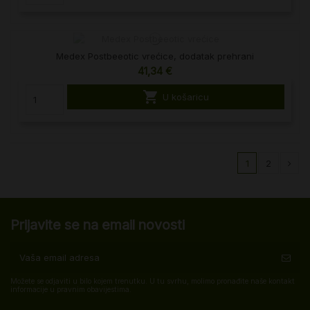
Medex Postbeeotic vrećice, dodatak prehrani
41,34 €

U košaricu
1
2
Prijavite se na email novosti
Možete se odjaviti u bilo kojem trenutku. U tu svrhu, molimo pronađite naše kontakt
informacije u pravnim obavijestima.