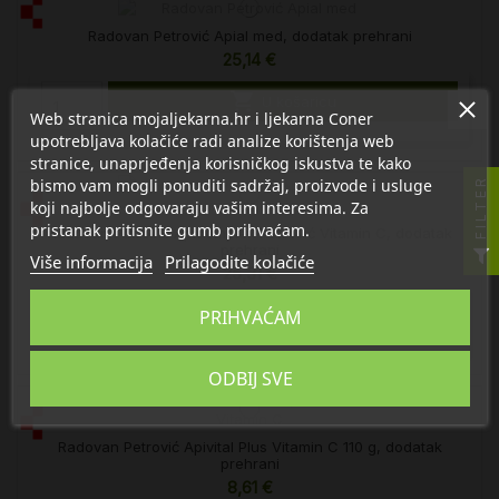
Radovan Petrović Apial med, dodatak prehrani
25,14 €

U košaricu
Web stranica mojaljekarna.hr i ljekarna Coner
upotrebljava kolačiće radi analize korištenja web
stranice, unaprjeđenja korisničkog iskustva te kako
bismo vam mogli ponuditi sadržaj, proizvode i usluge
FILTER
koji najbolje odgovaraju vašim interesima. Za
pristanak pritisnite gumb prihvaćam.
Radovan Petrović Apicomplex Petrović Vitamin C, dodatak
prehrani
Više informacija
Prilagodite kolačiće
25,31 €

PRIHVAĆAM
U košaricu
ODBIJ SVE
Radovan Petrović Apivital Plus Vitamin C 110 g, dodatak
prehrani
8,61 €