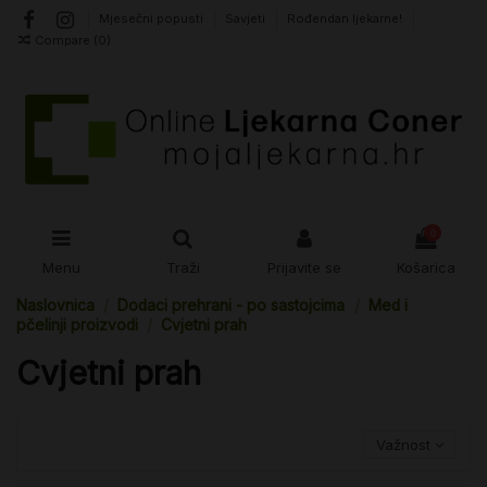
Mjesečni popusti
Savjeti
Rođendan ljekarne!
Compare (
0
)
0
Menu
Traži
Prijavite se
Košarica
Naslovnica
Dodaci prehrani - po sastojcima
Med i
pčelinji proizvodi
Cvjetni prah
Cvjetni prah
Važnost