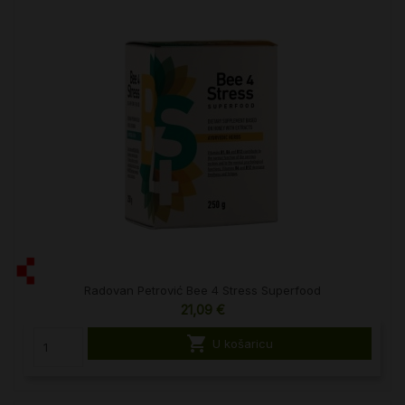
Radovan Petrović Bee 4 Stress Superfood
21,09 €

U košaricu