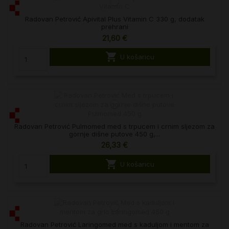
Radovan Petrović Apivital Plus Vitamin C 330 g, dodatak
prehrani
21,60 €

U košaricu
Radovan Petrović Pulmomed med s trpucem i crnim sljezom za
gornje dišne putove 450 g,...
26,33 €

U košaricu
Radovan Petrović Laringomed med s kaduljom i mentom za