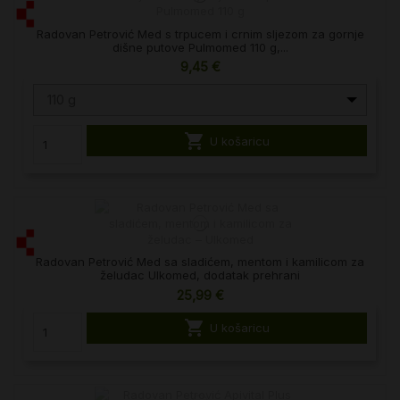
Radovan Petrović Med s trpucem i crnim sljezom za gornje
dišne putove Pulmomed 110 g,...
9,45 €
110 g

U košaricu
Radovan Petrović Med sa sladićem, mentom i kamilicom za
želudac Ulkomed, dodatak prehrani
25,99 €

U košaricu