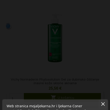
Vichy Normaderm Phytosolution Gel za dubinsko čišćenje
masne kože sklone aknama
25,56 €

U košaricu
Web stranica mojaljekarna.hr i ljekarna Coner