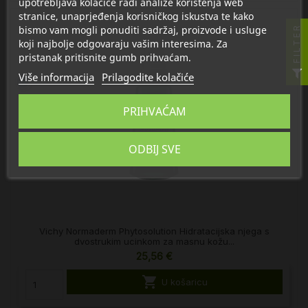
upotrebljava kolačiće radi analize korištenja web
stranice, unaprjeđenja korisničkog iskustva te kako
bismo vam mogli ponuditi sadržaj, proizvode i usluge
FILTER
koji najbolje odgovaraju vašim interesima. Za
pristanak pritisnite gumb prihvaćam.
Više informacija
Prilagodite kolačiće
PRIHVAĆAM
ODBIJ SVE
Vichy Normaderm Phytosolution Hidratacijska njega s
dvostrukim ucinkom za masnu kožu...
25,56 €

U košaricu