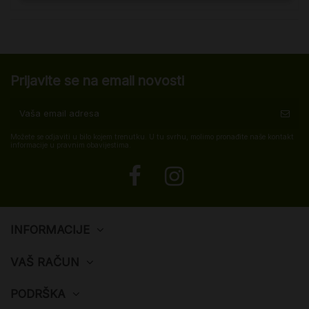
Prijavite se na email novosti
Možete se odjaviti u bilo kojem trenutku. U tu svrhu, molimo pronađite naše kontakt
informacije u pravnim obavijestima.
INFORMACIJE
VAŠ RAČUN
PODRŠKA