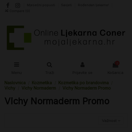
Mjesečni popusti
Savjeti
Rođendan ljekarne!
Compare (
0
)
0
Menu
Traži
Prijavite se
Košarica
Naslovnica
Kozmetika
Kozmetika po brandovima
Vichy
Vichy Normaderm
Vichy Normaderm Promo
Vichy Normaderm Promo
Važnost