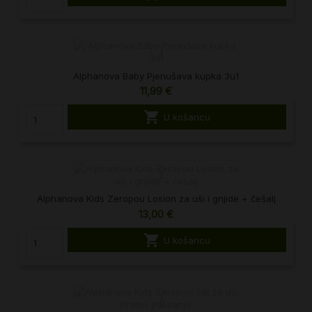
Alphanova Baby Pjenušava kupka 3u1
11,99 €

U košaricu
Alphanova Kids Zeropou Losion za uši i gnjide + češalj
13,00 €

U košaricu