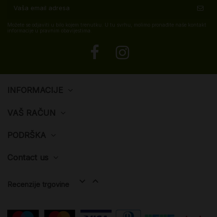
Možete se odjaviti u bilo kojem trenutku. U tu svrhu, molimo pronađite naše kontakt
informacije u pravnim obavijestima.
INFORMACIJE
VAŠ RAČUN
PODRŠKA
Contact us


Recenzije trgovine