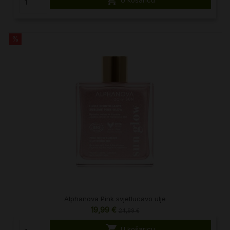
%
Alphanova Pink svjetlucavo ulje
19,99 €
24,99 €

U košaricu