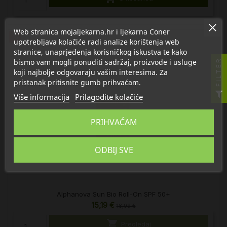
Web stranica mojaljekarna.hr i ljekarna Coner
%
upotrebljava kolačiće radi analize korištenja web
stranice, unaprjeđenja korisničkog iskustva te kako
bismo vam mogli ponuditi sadržaj, proizvode i usluge
FILTER
koji najbolje odgovaraju vašim interesima. Za
pristanak pritisnite gumb prihvaćam.
Više informacija
Prilagodite kolačiće
PRIHVAĆAM
ODBIJ SVE
Alphanova Sun Bio Roll-On SPF 50+
15,19 €
18,99 €

Pregledaj