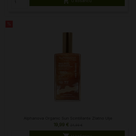

U košaricu
%
Alphanova Organic Sun Scintillante Zlatno Ulje
19,99 €
24,99 €

U košaricu