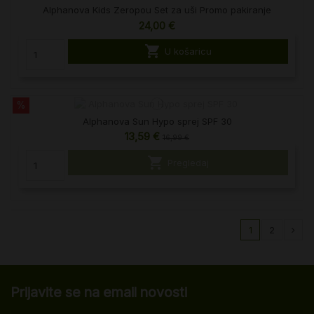
Alphanova Kids Zeropou Set za uši Promo pakiranje
24,00 €

U košaricu
%
Alphanova Sun Hypo sprej SPF 30
13,59 €
16,99 €

Pregledaj
1
2
Prijavite se na email novosti