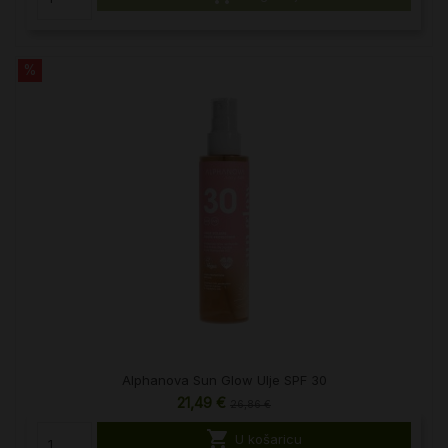
%
Alphanova Sun Glow Ulje SPF 30
21,49 €
26,86 €

U košaricu