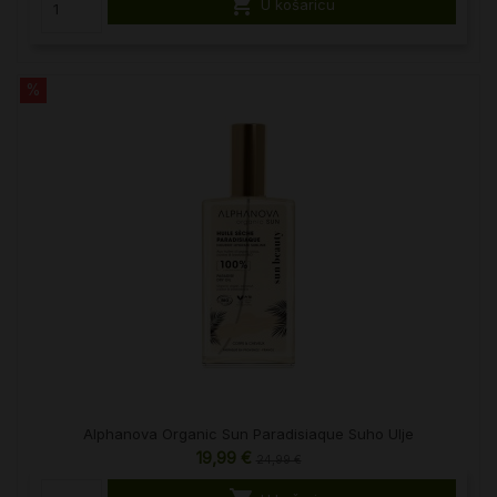

U košaricu
%
Alphanova Organic Sun Paradisiaque Suho Ulje
19,99 €
24,99 €