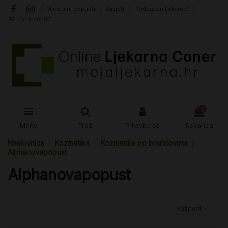
Mjesečni popusti
Savjeti
Rođendan ljekarne!
Compare (
0
)
0
Menu
Traži
Prijavite se
Košarica
Naslovnica
Kozmetika
Kozmetika po brandovima
Alphanovapopust
Alphanovapopust
Važnost