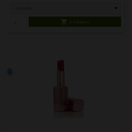
cannelle

U košaricu