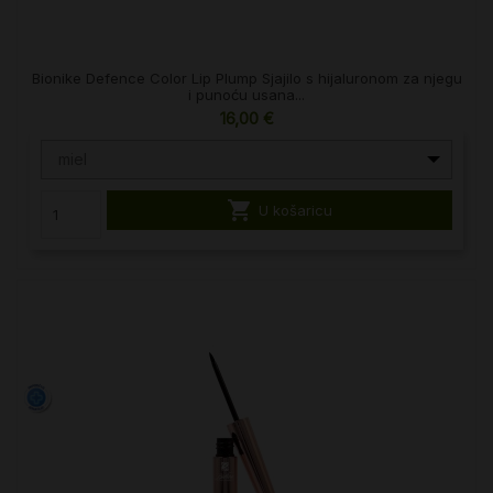
Bionike Defence Color Lip Plump Sjajilo s hijaluronom za njegu
i punoću usana...
16,00 €
miel

U košaricu