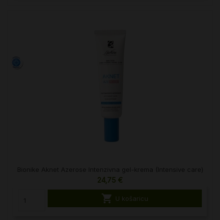
Bionike Aknet Azerose Intenzivna gel-krema (Intensive care)
24,75 €

U košaricu