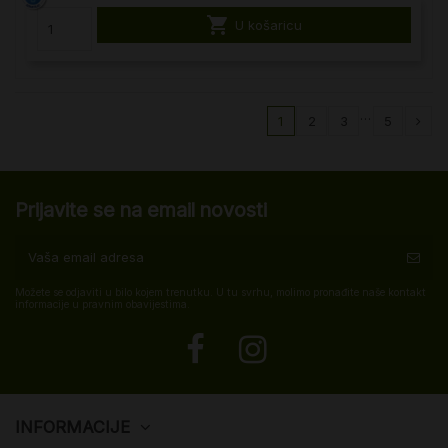

U košaricu
…
1
2
3
5
Prijavite se na email novosti
Možete se odjaviti u bilo kojem trenutku. U tu svrhu, molimo pronađite naše kontakt
informacije u pravnim obavijestima.
INFORMACIJE