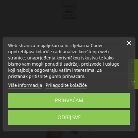
Bionike Defence Esencijalna vodena gelirana otopina
Web stranica mojaljekarna.hr i ljekarna Coner
(Cleansing water-gel makeup remover)
upotrebljava kolačiće radi analize korištenja web
19,50 €
stranice, unaprjeđenja korisničkog iskustva te kako
bismo vam mogli ponuditi sadržaj, proizvode i usluge
FILTER

U košaricu
koji najbolje odgovaraju vašim interesima. Za
pristanak pritisnite gumb prihvaćam.
Više informacija
Prilagodite kolačiće
PRIHVAĆAM
ODBIJ SVE