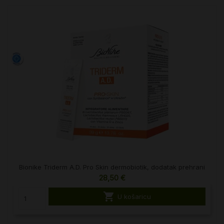
Bionike Triderm A.D. Pro Skin dermobiotik, dodatak prehrani
28,50 €

U košaricu