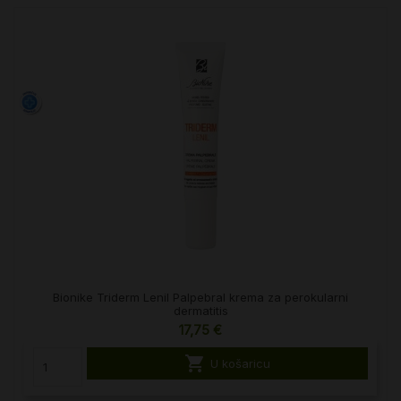
Bionike Triderm Lenil Palpebral krema za perokularni
dermatitis
17,75 €

U košaricu