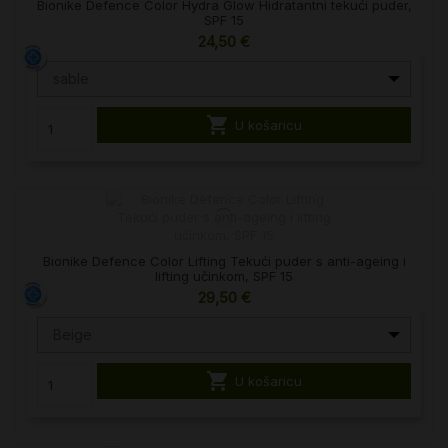
Bionike Defence Color Hydra Glow Hidratantni tekući puder,
SPF 15
24,50 €
sable

U košaricu
Bionike Defence Color Lifting Tekući puder s anti-ageing i
lifting učinkom, SPF 15
29,50 €
Beige

U košaricu