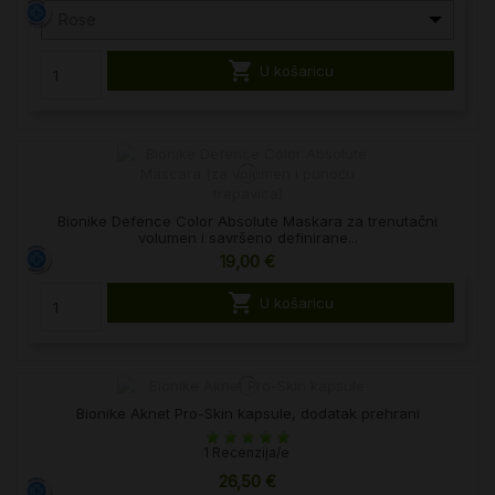
Rose

U košaricu
Bionike Defence Color Absolute Maskara za trenutačni
volumen i savršeno definirane...
19,00 €

U košaricu
Bionike Aknet Pro-Skin kapsule, dodatak prehrani
1 Recenzija/e
26,50 €