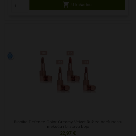

U košaricu
Bionike Defence Color Creamy Velvet Ruž za baršunastu
mekoću i blistavu boju
22,97 €