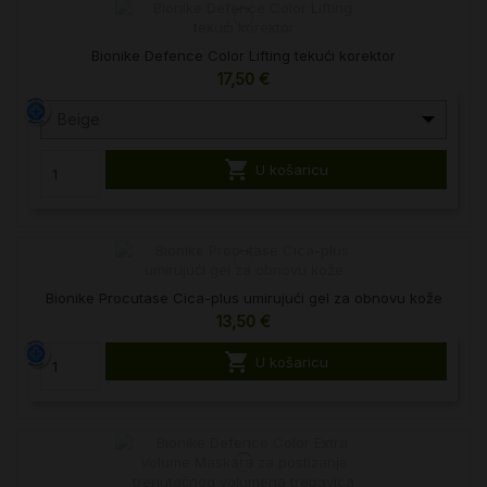
Bionike Defence Color Lifting tekući korektor
17,50 €
Beige

U košaricu
Bionike Procutase Cica-plus umirujući gel za obnovu kože
13,50 €

U košaricu