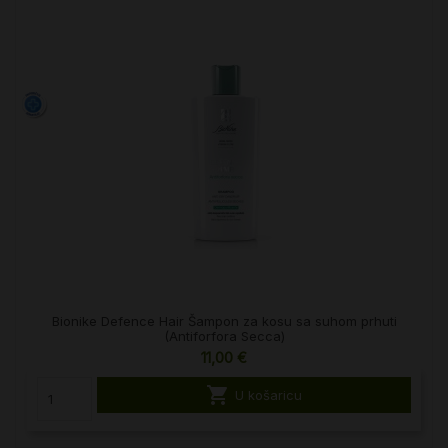
Bionike Defence Hair Šampon za kosu sa suhom prhuti
(Antiforfora Secca)
11,00 €

U košaricu