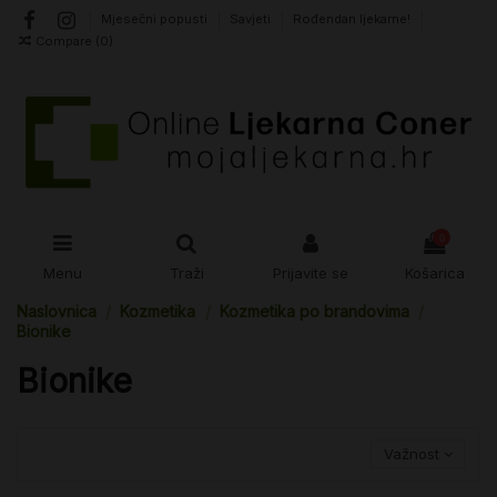
Mjesečni popusti
Savjeti
Rođendan ljekarne!
Compare (
0
)
0
Menu
Traži
Prijavite se
Košarica
Naslovnica
Kozmetika
Kozmetika po brandovima
Bionike
Bionike
Važnost