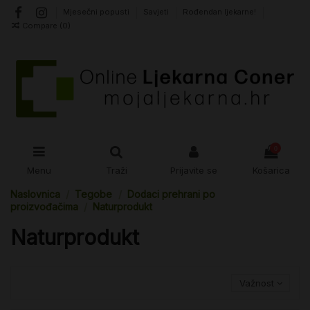
Mjesečni popusti
Savjeti
Rođendan ljekarne!
Compare (
0
)
0
Menu
Traži
Prijavite se
Košarica
Naslovnica
Tegobe
Dodaci prehrani po
proizvođačima
Naturprodukt
Naturprodukt
Važnost