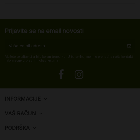
Prijavite se na email novosti
Možete se odjaviti u bilo kojem trenutku. U tu svrhu, molimo pronađite naše kontakt
informacije u pravnim obavijestima.
INFORMACIJE
VAŠ RAČUN
PODRŠKA