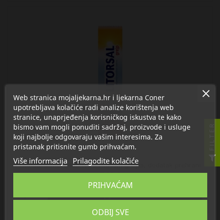
Web stranica mojaljekarna.hr i ljekarna Coner
upotrebljava kolačiće radi analize korištenja web
stranice, unaprjeđenja korisničkog iskustva te kako
bismo vam mogli ponuditi sadržaj, proizvode i usluge
FILTER
koji najbolje odgovaraju vašim interesima. Za
pristanak pritisnite gumb prihvaćam.
Više informacija
Prilagodite kolačiće
Litorsal šumeće tablete s okusom grejpa, dodatak prehrani
7,90 €
PRIHVAĆAM

U košaricu
ODBIJ SVE