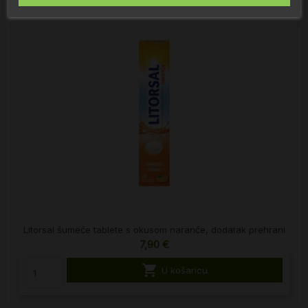
Litorsal šumeće tablete s okusom naranče, dodatak prehrani
7,90 €

U košaricu