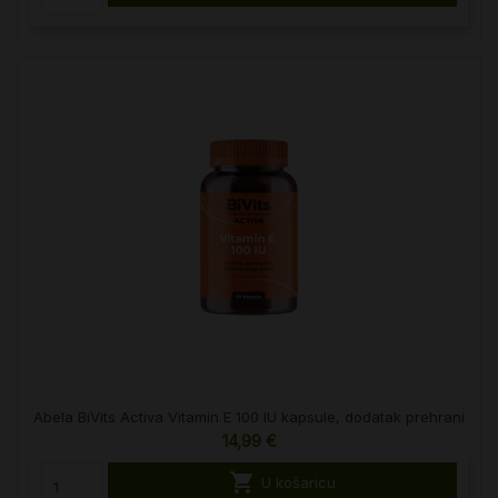
Abela BiVits Activa Vitamin E 100 IU kapsule, dodatak prehrani
14,99 €

U košaricu