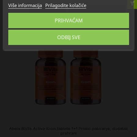
Više informacija
Prilagodite kolačiće

U košaricu
PRIHVAĆAM
ODBIJ SVE
Abela BiVits Activa Krom tablete 1+1 Promo pakiranje, dodatak
prehrani