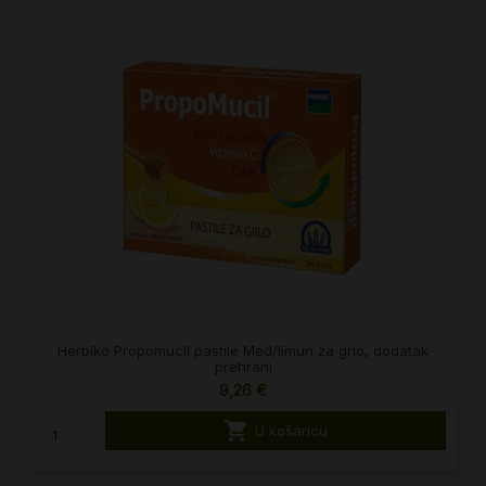
Herbiko Propomucil pastile Med/limun za grlo, dodatak
prehrani
9,26 €

U košaricu