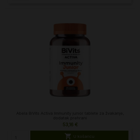
Abela BiVits Activa Immunity junior tablete za žvakanje,
dodatak prehrani
53,16 €

U košaricu