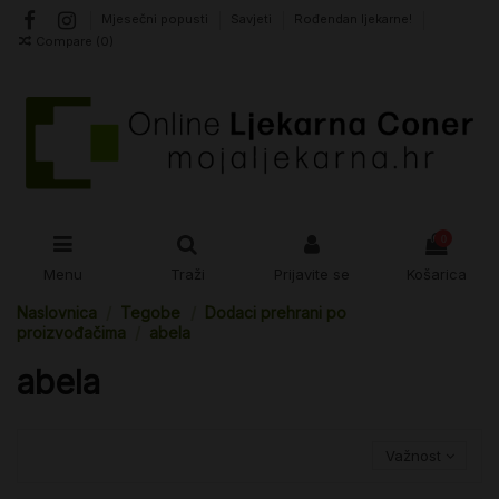
Mjesečni popusti
Savjeti
Rođendan ljekarne!
Compare (
0
)
0
Menu
Traži
Prijavite se
Košarica
Naslovnica
Tegobe
Dodaci prehrani po
proizvođačima
abela
abela
Važnost