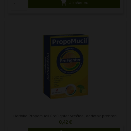

U košaricu
Herbiko Propomucil PreFighter vrećice, dodatak prehrani
8,42 €