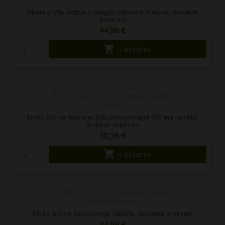
Abela BiVits Activa Collagen tripeptid vrećice, dodatak
prehrani
44,99 €

U košaricu
BiVits Activa Koenzim Q10 phospholipid 150 mg tablete,
dodatak prehrani
30,36 €

U košaricu
BiVits Activa RejuvenAge tablete, dodatak prehrani
44,99 €