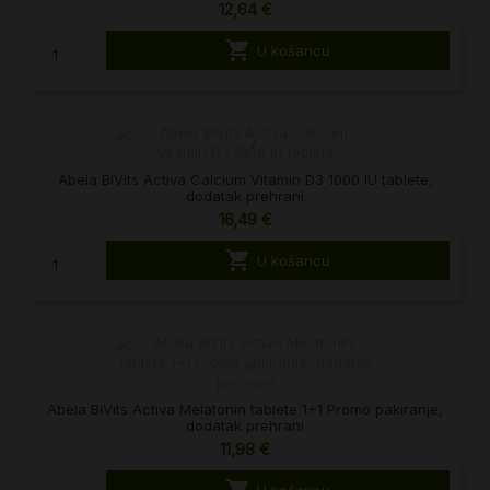
12,64 €

U košaricu
Abela BiVits Activa Calcium Vitamin D3 1000 IU tablete,
dodatak prehrani
16,49 €

U košaricu
Abela BiVits Activa Melatonin tablete 1+1 Promo pakiranje,
dodatak prehrani
11,98 €

U košaricu