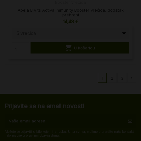
Abela BiVits Activa Immunity Booster vrećica, dodatak
prehrani
14,48 €
5 vrećica

U košaricu
1
2
3
Prijavite se na email novosti
Možete se odjaviti u bilo kojem trenutku. U tu svrhu, molimo pronađite naše kontakt
informacije u pravnim obavijestima.