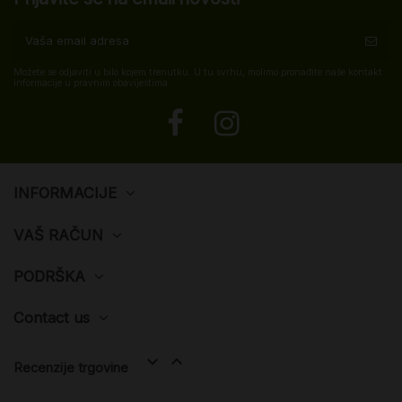
Možete se odjaviti u bilo kojem trenutku. U tu svrhu, molimo pronađite naše kontakt
informacije u pravnim obavijestima.
INFORMACIJE
VAŠ RAČUN
PODRŠKA
Contact us


Recenzije trgovine