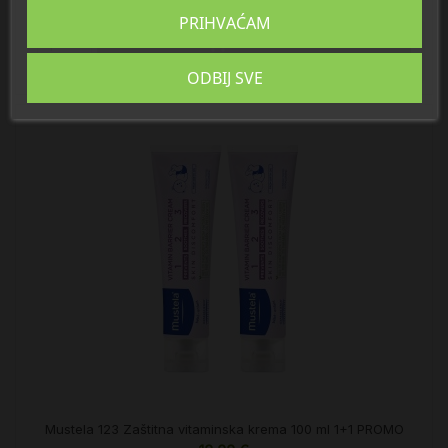
21,61 €
PRIHVAĆAM

U košaricu
ODBIJ SVE
Mustela 123 Zaštitna vitaminska krema 100 ml 1+1 PROMO