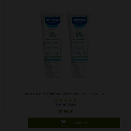
Mustela hidratantna krema za lice 1+1 PROMO
1 Recenzija/e
13,65 €

U košaricu