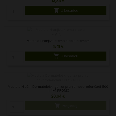
13,33 €

U košaricu
Mustela Hranjiva krema s cold kremom
15,11 €

U košaricu
Mustela Nježni Dermatološki gel za pranje novorođenčadi 500
ml 1+1 PROMO
20,64 €

Pregledaj