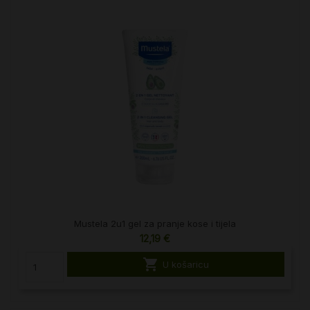
Mustela 2u1 gel za pranje kose i tijela
12,19 €

U košaricu