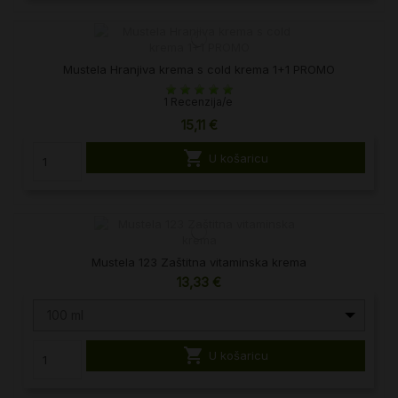
Mustela Hranjiva krema s cold krema 1+1 PROMO
1 Recenzija/e
15,11 €

U košaricu
Mustela 123 Zaštitna vitaminska krema
13,33 €
100 ml

U košaricu