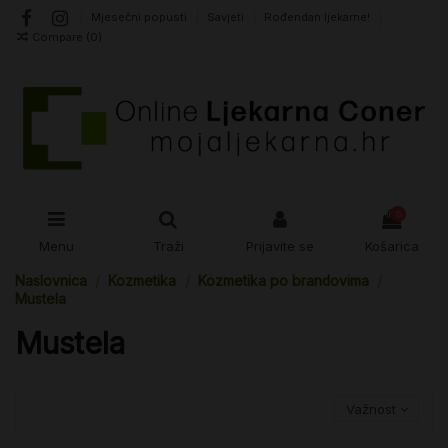
Mjesečni popusti
Savjeti
Rođendan ljekarne!
Compare (
0
)
0
Menu
Traži
Prijavite se
Košarica
Naslovnica
Kozmetika
Kozmetika po brandovima
Mustela
Mustela
Važnost