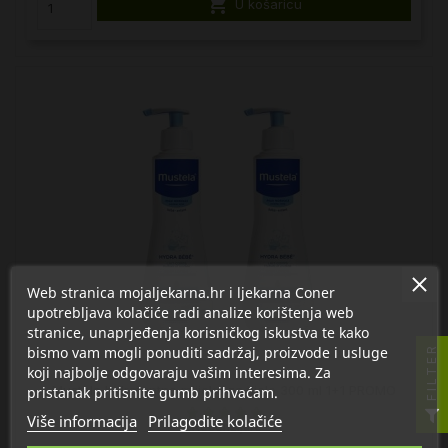

U košaricu
Web stranica mojaljekarna.hr i ljekarna Coner
upotrebljava kolačiće radi analize korištenja web
stranice, unaprjeđenja korisničkog iskustva te kako
bismo vam mogli ponuditi sadržaj, proizvode i usluge
FILTER
koji najbolje odgovaraju vašim interesima. Za
Mustela hidratantno mlijeko za tijelo 300 ml 1+1 PROMO
pristanak pritisnite gumb prihvaćam.
Više informacija
Prilagodite kolačiće
1 Recenzija/e