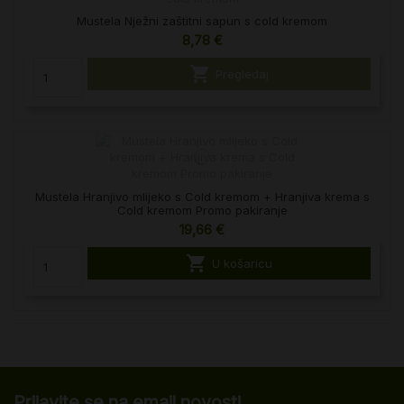
Mustela Nježni zaštitni sapun s cold kremom
8,78 €

Pregledaj
Mustela Hranjivo mlijeko s Cold kremom + Hranjiva krema s
Cold kremom Promo pakiranje
19,66 €

U košaricu
Prijavite se na email novosti