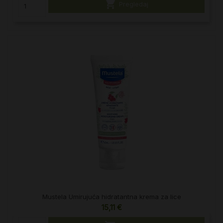

Pregledaj
Mustela Umirujuća hidratantna krema za lice
15,11 €