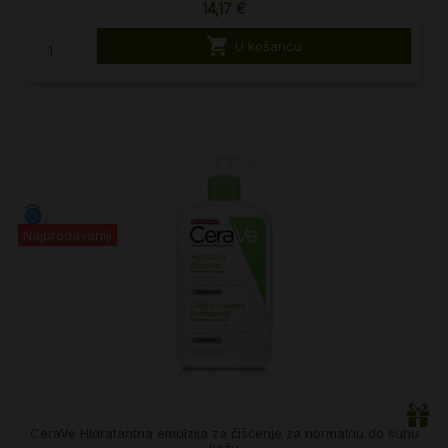
14,17 €

U košaricu
Najprodavaniji
CeraVe Hidratantna emulzija za čišćenje za normalnu do suhu
kožu