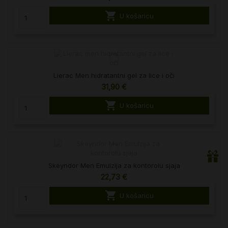

U košaricu
Lierac Men hidratantni gel za lice i oči
31,90 €

U košaricu
Skeyndor Men Emulzija za kontorolu sjaja
22,73 €

U košaricu