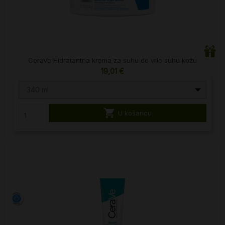
CeraVe Hidratantna krema za suhu do vrlo suhu kožu
19,01 €
340 ml

U košaricu