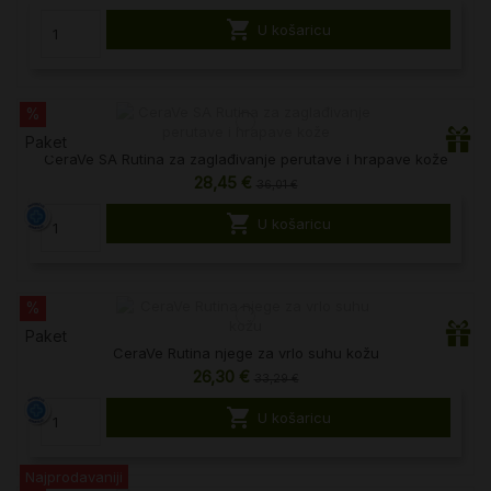

U košaricu
%
Paket
CeraVe SA Rutina za zaglađivanje perutave i hrapave kože
28,45 €
36,01 €

U košaricu
%
Paket
CeraVe Rutina njege za vrlo suhu kožu
26,30 €
33,29 €

U košaricu
Najprodavaniji