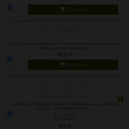

U košaricu
Vichy Homme Hidra Mag C+ Hidratantna njega protiv znakova
umora za lice i područje oko...
28,42 €

U košaricu
CeraVe Hydrating Oil Cleanser hidratantno ulje za čišćenje
236 ml + Hidratantna krema...
1 Recenzija/e
19,21 €