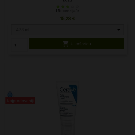
1 Recenzija/e
15,28 €
473 ml

U košaricu
Najprodavaniji