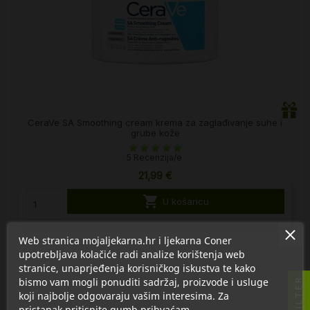
CeraVe SA Smoothing cream krema za zaglađivanje suhe i
grube kože
5 Recenzija/e
21,99 €

U košaricu
Web stranica mojaljekarna.hr i ljekarna Coner
upotrebljava kolačiće radi analize korištenja web
stranice, unaprjeđenja korisničkog iskustva te kako
bismo vam mogli ponuditi sadržaj, proizvode i usluge
FILTER
koji najbolje odgovaraju vašim interesima. Za
pristanak pritisnite gumb prihvaćam.