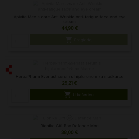
Apivita Men's care Anti Wrinkle anti-fatigue face and eye
cream
44,90 €

Pregledaj
HerbaPharm Everlast serum s hijaluronom za muškarce
25,21 €

U košaricu
Bionike Gift Box Defence Man
38,00 €