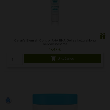
CeraVe Blemish Control AHA BHA Gel za kožu sklonu
nepravilnostima
17,47 €

U košaricu