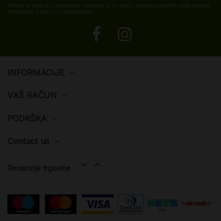
Možete se odjaviti u bilo kojem trenutku. U tu svrhu, molimo pronađite naše kontakt
informacije u pravnim obavijestima.
INFORMACIJE
VAŠ RAČUN
PODRŠKA
Contact us


Recenzije trgovine