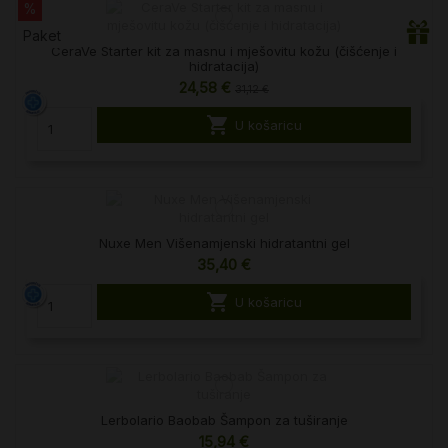
%
Paket
CeraVe Starter kit za masnu i mješovitu kožu (čišćenje i
hidratacija)
24,58 €
31,12 €

U košaricu
Nuxe Men Višenamjenski hidratantni gel
35,40 €

U košaricu
Lerbolario Baobab Šampon za tuširanje
15,94 €