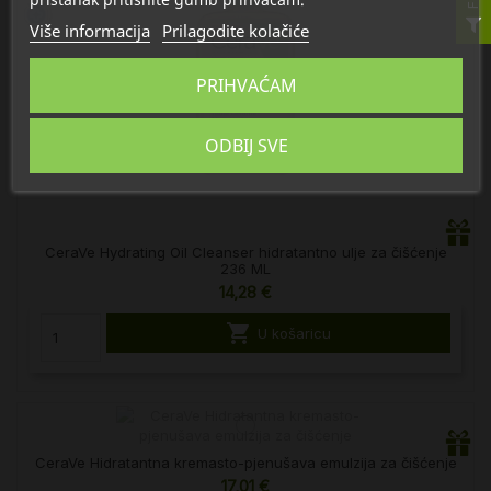
Više informacija
Prilagodite kolačiće
PRIHVAĆAM
ODBIJ SVE
CeraVe Hydrating Oil Cleanser hidratantno ulje za čišćenje
236 ML
14,28 €

U košaricu
CeraVe Hidratantna kremasto-pjenušava emulzija za čišćenje
17,01 €