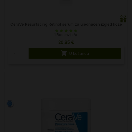
CeraVe Resurfacing Retinol serum za ujednačen izgled kože
1 Recenzija/e
20,85 €

U košaricu