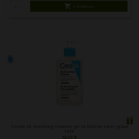

U košaricu
CeraVe SA Smoothing Cleanser gel za čišćenje suhe i grube
kože
14,02 €