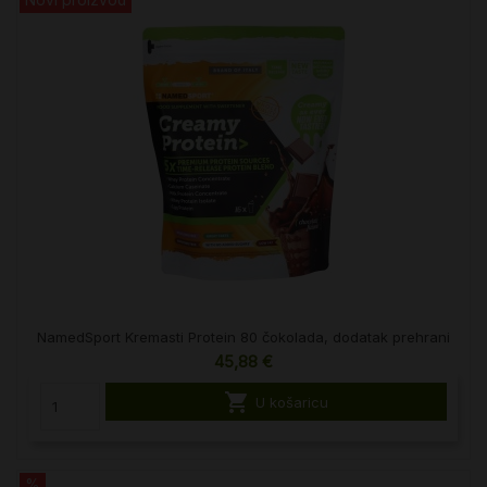
Novi proizvod
NamedSport Kremasti Protein 80 čokolada, dodatak prehrani
45,88 €

U košaricu
%