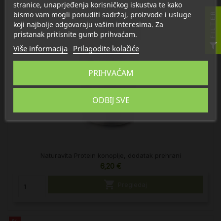
stranice, unaprjeđenja korisničkog iskustva te kako
bismo vam mogli ponuditi sadržaj, proizvode i usluge
FILTER
koji najbolje odgovaraju vašim interesima. Za
pristanak pritisnite gumb prihvaćam.
Više informacija
Prilagodite kolačiće
PRIHVAĆAM
ODBIJ SVE
Naturavita Protein konoplje, dodatak prehrani
6,20 €

Pregledaj