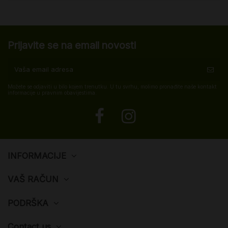
Prijavite se na email novosti
Možete se odjaviti u bilo kojem trenutku. U tu svrhu, molimo pronađite naše kontakt
informacije u pravnim obavijestima.
INFORMACIJE
VAŠ RAČUN
PODRŠKA
Contact us