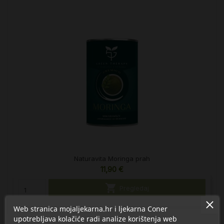
Naturavita Moringa prah
11,90 €

Pregledaj
Web stranica mojaljekarna.hr i ljekarna Coner
upotrebljava kolačiće radi analize korištenja web