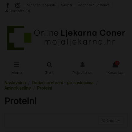
Mjesečni popusti
Savjeti
Rođendan ljekarne!
Compare (
0
)
0
Menu
Traži
Prijavite se
Košarica
Naslovnica
Dodaci prehrani - po sastojcima
Aminokiseline
Proteini
Proteini
Važnost