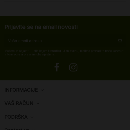
Prijavite se na email novosti
Možete se odjaviti u bilo kojem trenutku. U tu svrhu, molimo pronađite naše kontakt
informacije u pravnim obavijestima.
INFORMACIJE
VAŠ RAČUN
PODRŠKA