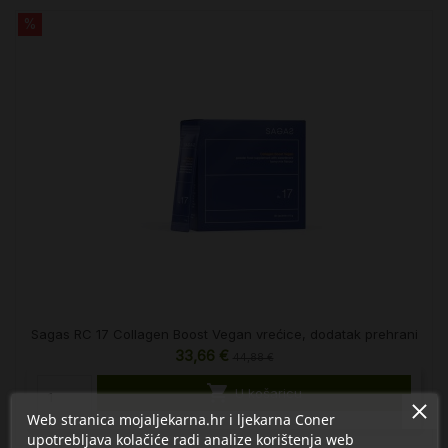
%
Sagas RC 17 Collagen Boost Vegan vrećice, dodatak prehrani
33,66 €
44,88 €

U košaricu
Web stranica mojaljekarna.hr i ljekarna Coner
upotrebljava kolačiće radi analize korištenja web