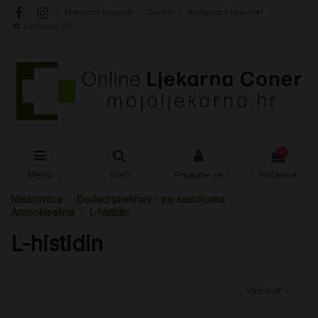
Mjesečni popusti
Savjeti
Rođendan ljekarne!
Compare (
0
)
0
Menu
Traži
Prijavite se
Košarica
Naslovnica
Dodaci prehrani - po sastojcima
Aminokiseline
L-histidin
L-histidin
Važnost