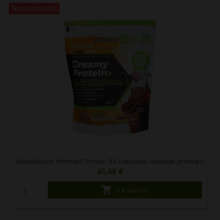
Novi proizvod
NamedSport Kremasti Protein 80 čokolada, dodatak prehrani
45,88 €

U košaricu