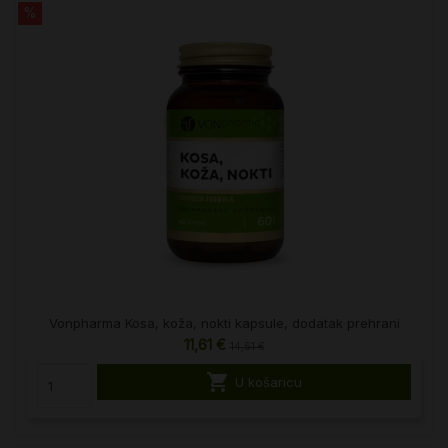
%
Vonpharma Kosa, koža, nokti kapsule, dodatak prehrani
11,61 €
14,51 €

U košaricu