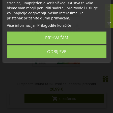
stranice, unaprjeđenja korisničkog iskustva te kako
bismo vam mogli ponuditi sadržaj, proizvode i usluge
FILTER
koji najbolje odgovaraju vašim interesima. Za
pristanak pritisnite gumb prihvaćam.
Više informacija
Prilagodite kolačiće
PRIHVAĆAM
ODBIJ SVE
Dietpharm Imuno SOS+ vrećice, dodatak prehrani
26,99 €

U košaricu