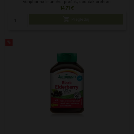
Vonpharma Imunohot prašak, dodatak prehrani
14,71 €

Pregledaj
%