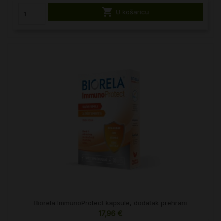

U košaricu
Biorela ImmunoProtect kapsule, dodatak prehrani
17,96 €