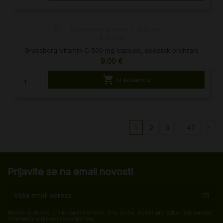
Grassberg Vitamin C 500 mg kapsule, dodatak prehrani
9,00 €

U košaricu
…
1
2
3
47
Prijavite se na email novosti
Možete se odjaviti u bilo kojem trenutku. U tu svrhu, molimo pronađite naše kontakt
informacije u pravnim obavijestima.