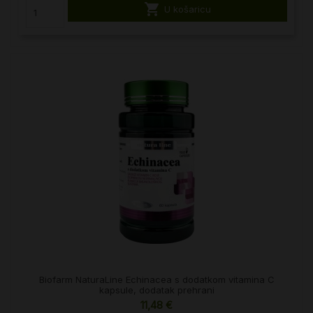

U košaricu
Biofarm NaturaLine Echinacea s dodatkom vitamina C
kapsule, dodatak prehrani
11,48 €