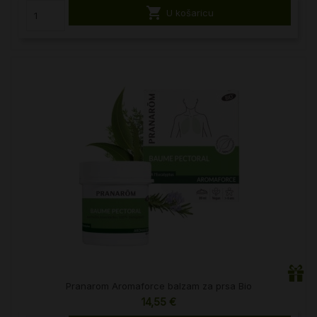

U košaricu
Pranarom Aromaforce balzam za prsa Bio
14,55 €