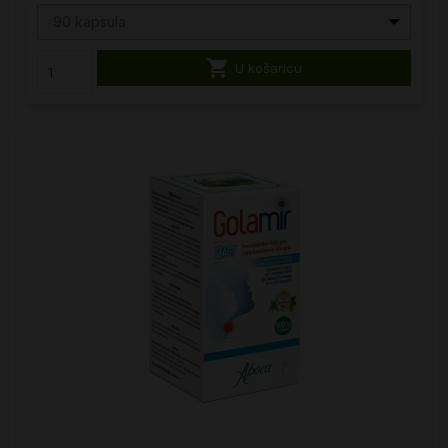
90 kapsula

U košaricu