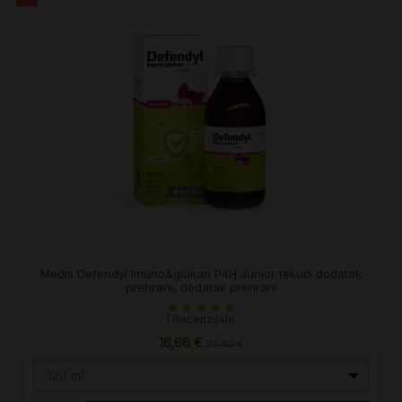
Medis Defendyl Imuno&glukan P4H Junior tekući dodatak
prehrani, dodatak prehrani
1 Recenzija/e
16,66 €
20,82 €
120 ml