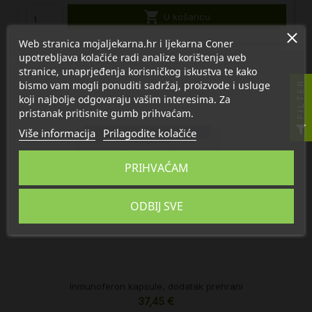

U košaricu
Web stranica mojaljekarna.hr i ljekarna Coner
upotrebljava kolačiće radi analize korištenja web
stranice, unaprjeđenja korisničkog iskustva te kako
bismo vam mogli ponuditi sadržaj, proizvode i usluge
FILTER
koji najbolje odgovaraju vašim interesima. Za
pristanak pritisnite gumb prihvaćam.
Više informacija
Prilagodite kolačiće
PRIHVAĆAM
ODBIJ SVE
Inmunoferon kapsule, dodatak prehrani
37,45 €