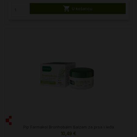

U košaricu
Pip Farmakol Bronhobalm Balzam za prsa i leđa
10,49 €