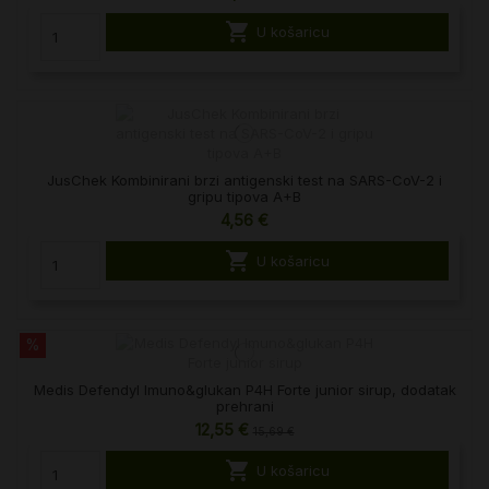

U košaricu
JusChek Kombinirani brzi antigenski test na SARS-CoV-2 i
gripu tipova A+B
4,56 €

U košaricu
%
Medis Defendyl Imuno&glukan P4H Forte junior sirup, dodatak
prehrani
12,55 €
15,69 €

U košaricu