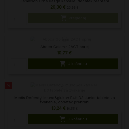
Jamieson Crna Bazga kapsule, dodatak prehrani
20,38 €
23,98 €

Pregledaj
Aboca Golamir 2ACT sprej
10,77 €

U košaricu
%
Medis Defendyl Imuno&glukan P4H D3 Junior tablete za
žvakanje, dodatak prehrani
13,24 €
16,55 €

U košaricu