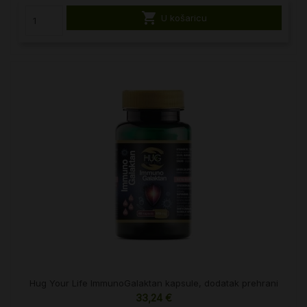

U košaricu
Hug Your Life ImmunoGalaktan kapsule, dodatak prehrani
33,24 €