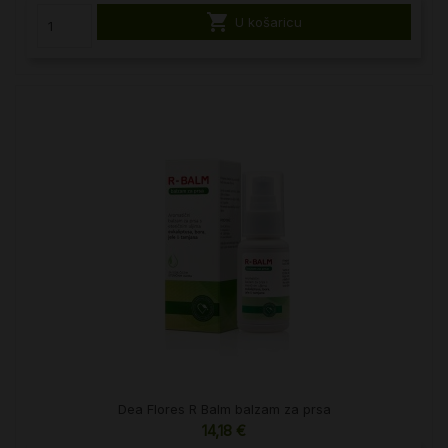

U košaricu
Dea Flores R Balm balzam za prsa
14,18 €