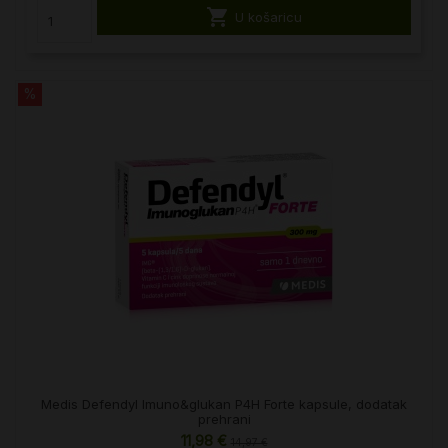

U košaricu
%
Medis Defendyl Imuno&glukan P4H Forte kapsule, dodatak
prehrani
11,98 €
14,97 €