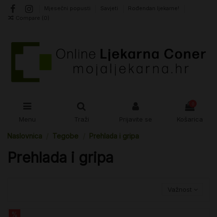
Mjesečni popusti
Savjeti
Rođendan ljekarne!
Compare (
0
)
0
Menu
Traži
Prijavite se
Košarica
Naslovnica
Tegobe
Prehlada i gripa
Prehlada i gripa
Važnost
%