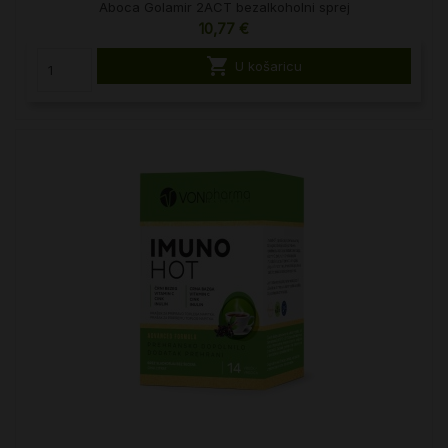
Aboca Golamir 2ACT bezalkoholni sprej
10,77 €

U košaricu