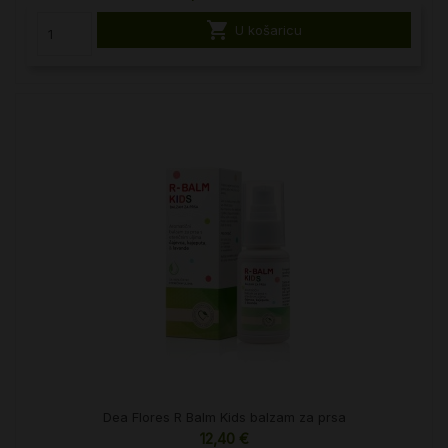

U košaricu
Dea Flores R Balm Kids balzam za prsa
12,40 €