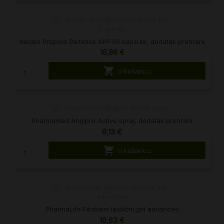
Medex Propolis Defense APF 50 kapsule, dodatak prehrani
16,86 €

U košaricu
Pharmamed Angipro Active sprej, dodatak prehrani
8,13 €

U košaricu
PharmaLife Fitobalm lipolični gel advanced
10,63 €