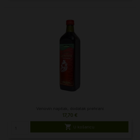
Venovin napitak, dodatak prehrani
17,70 €

U košaricu