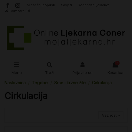
Mjesečni popusti
Savjeti
Rođendan ljekarne!
Compare (
0
)
0
Menu
Traži
Prijavite se
Košarica
Naslovnica
Tegobe
Srce i krvne žile
Cirkulacija
Cirkulacija
Važnost