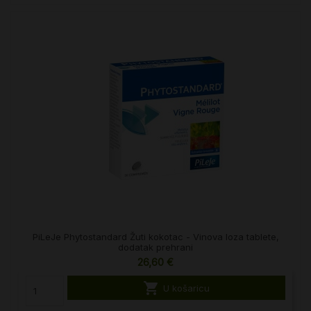
PiLeJe Phytostandard Žuti kokotac - Vinova loza tablete,
dodatak prehrani
26,60 €

U košaricu