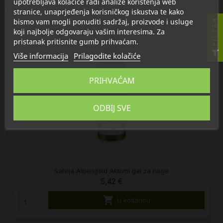
upotrebljava kolačiće radi analize korištenja web
stranice, unaprjeđenja korisničkog iskustva te kako
bismo vam mogli ponuditi sadržaj, proizvode i usluge
FILTER
koji najbolje odgovaraju vašim interesima. Za
pristanak pritisnite gumb prihvaćam.
Više informacija
Prilagodite kolačiće
PRIHVAĆAM
ODBIJ SVE
Salvija Alpengold Aktivni gel za noge
5,42 €

U košaricu