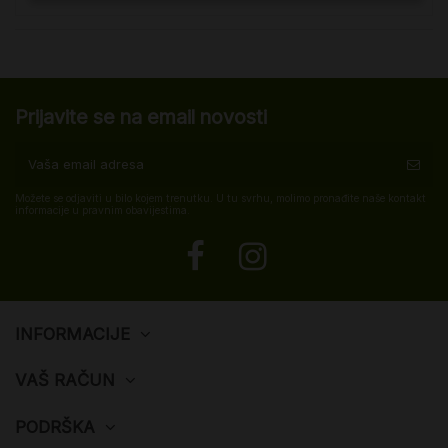
Prijavite se na email novosti
Možete se odjaviti u bilo kojem trenutku. U tu svrhu, molimo pronađite naše kontakt
informacije u pravnim obavijestima.
INFORMACIJE
VAŠ RAČUN
PODRŠKA