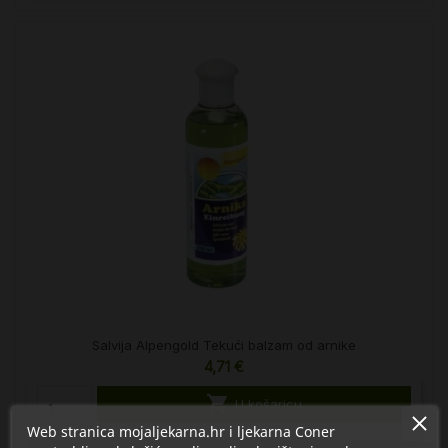
Salvija Alpengold Tekući balzam od arnike
4,71 €

U košaricu
Web stranica mojaljekarna.hr i ljekarna Coner