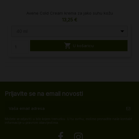
Avene Cold Cream krema za jako suhu kožu
13,25 €
40 ml

U košaricu
Prijavite se na email novosti
Možete se odjaviti u bilo kojem trenutku. U tu svrhu, molimo pronađite naše kontakt
informacije u pravnim obavijestima.