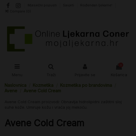
Mjesečni popusti
Savjeti
Rođendan ljekarne!
Compare (
0
)
0
Menu
Traži
Prijavite se
Košarica
Naslovnica
Kozmetika
Kozmetika po brandovima
Avene
Avene Cold Cream
Avene Cold Cream proizvodi: Obnavlja hidrolipidni zaštitni sloj
suhe kože. Umiruje kožu i vraća joj mekoću.
Avene Cold Cream