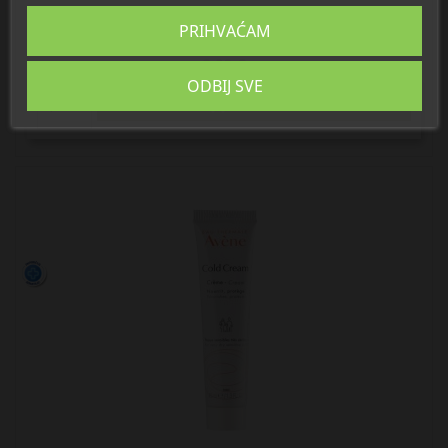
PRIHVAĆAM
Avene Cold Cream balzam za usne
9,20 €
ODBIJ SVE

U košaricu