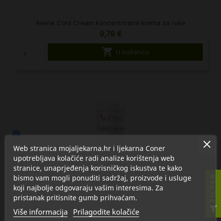
Avene Cold Cream koncentrirana krema za ruke
9,78 €

U košaricu
Web stranica mojaljekarna.hr i ljekarna Coner
upotrebljava kolačiće radi analize korištenja web
stranice, unaprjeđenja korisničkog iskustva te kako
bismo vam mogli ponuditi sadržaj, proizvode i usluge
FILTER
koji najbolje odgovaraju vašim interesima. Za
pristanak pritisnite gumb prihvaćam.
Više informacija
Prilagodite kolačiće