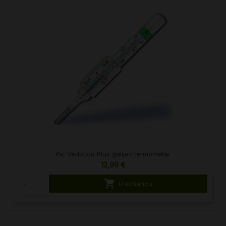
Pic VedoEco Plus galijev termometar
12,99 €

U košaricu