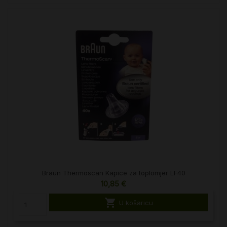
Braun Thermoscan Kapice za toplomjer LF40
10,85 €

U košaricu