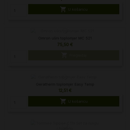

U košaricu
Omron ušni toplomjer MC 521
75,50 €

Pregledaj
Geratherm toplomjer Easy Temp
12,51 €

U košaricu