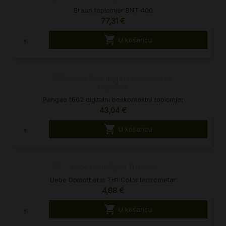
Braun toplomjer BNT 400
77,31 €

U košaricu
Pangao 1602 digitalni beskontaktni toplomjer
43,04 €

U košaricu
Uebe Domotherm TH1 Color termometar
4,88 €

U košaricu