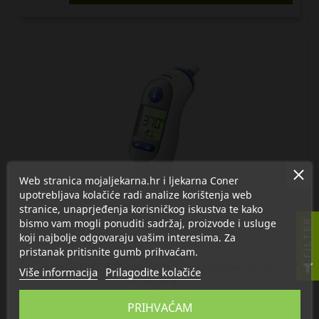
Web stranica mojaljekarna.hr i ljekarna Coner
upotrebljava kolačiće radi analize korištenja web
stranice, unaprjeđenja korisničkog iskustva te kako
bismo vam mogli ponuditi sadržaj, proizvode i usluge
FILTER
koji najbolje odgovaraju vašim interesima. Za
pristanak pritisnite gumb prihvaćam.
Braun IRT 6525 Thermoscan 7 Plus toplomjer za uho
Više informacija
Prilagodite kolačiće
95,00 €
PRIHVAĆAM

U košaricu