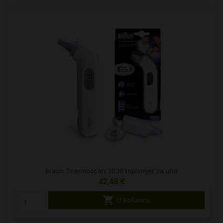
Braun Thermoscan 3030 toplomjer za uho
42,48 €

U košaricu