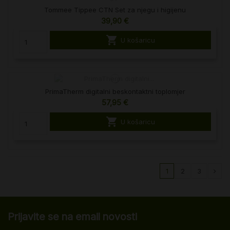
Tommee Tippee CTN Set za njegu i higijenu
39,90 €

U košaricu
PrimaTherm digitalni beskontaktni toplomjer
57,95 €

U košaricu
1
2
3
Prijavite se na email novosti