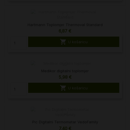
Hartmann Toplomjer Thermoval Standard
6,87 €

U košaricu
Medikor digitalni toplomjer
5,98 €

U košaricu
Pic Digitalni Termometar VedoFamily
7,40 €