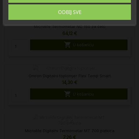
ODBIJ SVE
Microlife Termometar NC 150 za čelo
64,12 €

U košaricu
Omron Digitalni toplomjer Flex Temp Smart
14,30 €

U košaricu
Microlife Digitalni Termometar MT 700 patkica
7,26 €