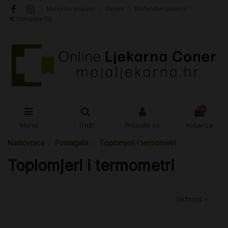
Mjesečni popusti
Savjeti
Rođendan ljekarne!
Compare (
0
)
0
Menu
Traži
Prijavite se
Košarica
Naslovnica
Pomagala
Toplomjeri i termometri
Toplomjeri i termometri
Važnost