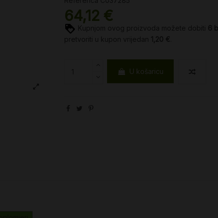
Referenca
C037285
64,12 €
Kupnjom ovog proizvoda možete dobiti
6
pretvoriti u kupon vrijedan
1,20 €
.
U košaricu
toplomjeri