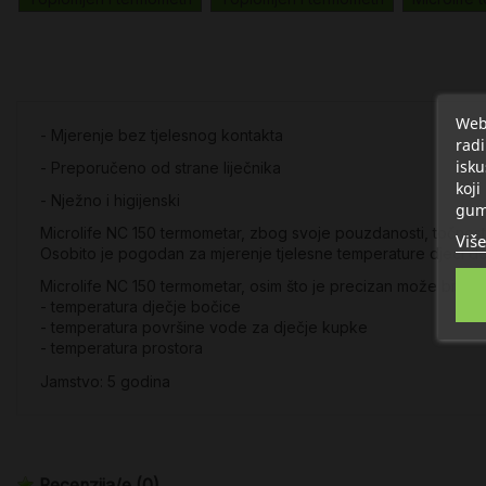
Web 
- Mjerenje bez tjelesnog kontakta
radi
isku
- Preporučeno od strane liječnika
koji
- Nježno i higijenski
gum
Microlife NC 150 termometar, zbog svoje pouzdanosti, točnost
Više
Osobito je pogodan za mjerenje tjelesne temperature djeci do
Microlife NC 150 termometar, osim što je precizan može biti i v
- temperatura dječje bočice
- temperatura površine vode za dječje kupke
- temperatura prostora
Jamstvo: 5 godina
Recenzija/e
(0)