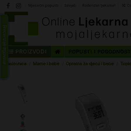
Mjesečni popusti
Savjeti
Rođendan ljekarne!
Co
Recenzije trgovine
PROIZVODI
POPUSTI I POGODNOS
Naslovnica
Mame i bebe
Oprema za djecu i bebe
Toplo