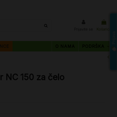
Prijavite se
Košarica
Prijava
NCE
O NAMA
PODRŠKA
r NC 150 za čelo