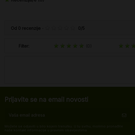
Od
0
recenzije
-
0
/
5
Filter:
(0)
Prijavite se na email novosti
Možete se odjaviti u bilo kojem trenutku. U tu svrhu, molimo pronađite
naše kontakt informacije u pravnim obavijestima.