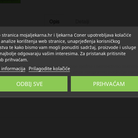
Opis
Detalji
stranica mojaljekarna.hr i ljekarna Coner upotrebljava kolačiće
 analize korištenja web stranice, unaprjeđenja korisničkog
stva te kako bismo vam mogli ponuditi sadržaj, proizvode i usluge
 najbolje odgovaraju vašim interesima. Za pristanak pritisnite
b prihvaćam.
i i jednostavnog rukovanja omogućuje nježno i neinvezivno mjerenj
 informacija
Prilagodite kolačiće
k spavaju. Plavo signalno svjetlo ukazuje naispravno područje mjer
išenamjenski te se koristi i za mjerenje temperature površina, kao št
ODBIJ SVE
PRIHVAĆAM