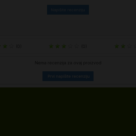
Napišite recenziju
(0)
(0)
Nema recenzija za ovaj proizvod
Prvi napišite recenziju