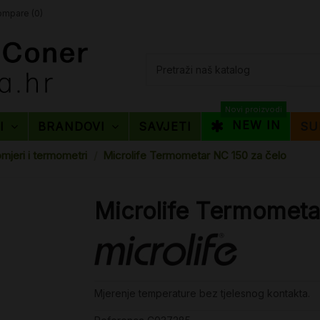
mpare (
0
)
Novi proizvodi
NEW IN
TI
BRANDOVI
SAVJETI
SU
mjeri i termometri
Microlife Termometar NC 150 za čelo
Microlife Termometa
Mjerenje temperature bez tjelesnog kontakta.