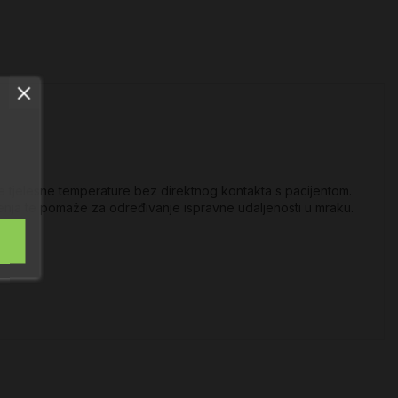
e tjelesne temperature bez direktnog kontakta s pacijentom.
enja te pomaže za određivanje ispravne udaljenosti u mraku.
o su: