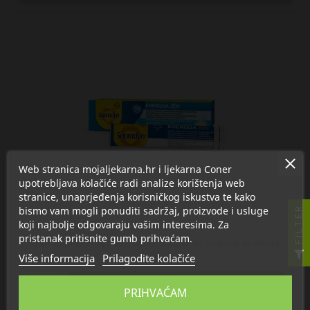
Web stranica mojaljekarna.hr i ljekarna Coner
upotrebljava kolačiće radi analize korištenja web
stranice, unaprjeđenja korisničkog iskustva te kako
bismo vam mogli ponuditi sadržaj, proizvode i usluge
FILTER
koji najbolje odgovaraju vašim interesima. Za
pristanak pritisnite gumb prihvaćam.
Supradyn Energija 50+ šumeće tablete, dodatak prehrani
Više informacija
Prilagodite kolačiće
12,88 €

U košaricu
PRIHVAĆAM