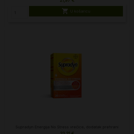
21,97 €

U košaricu
Supradyn Energija No Stress vrećice, dodatak prehrani
22,21 €