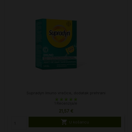
Supradyn Imuno vrećice, dodatak prehrani
1 Recenzija/e
21,57 €

U košaricu