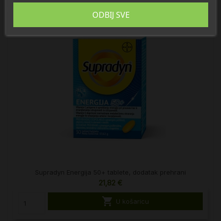
ODBIJ SVE
Supradyn Energija 50+ tablete, dodatak prehrani
21,82 €

U košaricu