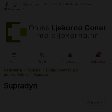
Mjesečni popusti
Savjeti
Rođendan ljekarne!
Compare (
0
)
0
Menu
Traži
Prijavite se
Košarica
Naslovnica
Tegobe
Dodaci prehrani po
proizvođačima
Supradyn
Supradyn
Važnost