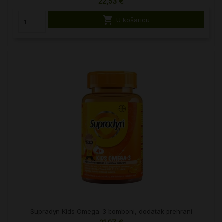
22,53 €

U košaricu
Supradyn Kids Omega-3 bomboni, dodatak prehrani