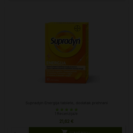
Supradyn Energija tablete, dodatak prehrani
1 Recenzija/e
21,62 €

U košaricu