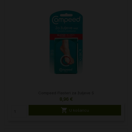
Compeed Flasteri za žuljeve S
8,96 €

U košaricu