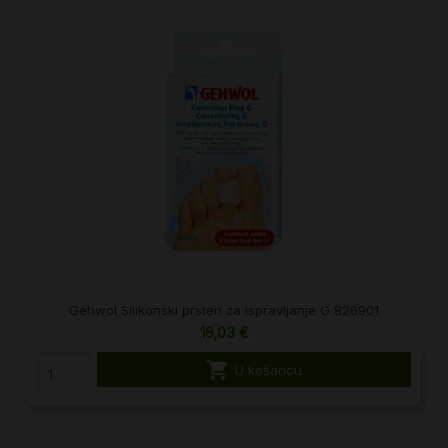
Gehwol Silikonski prsten za ispravljanje G 826901
16,03 €

U košaricu