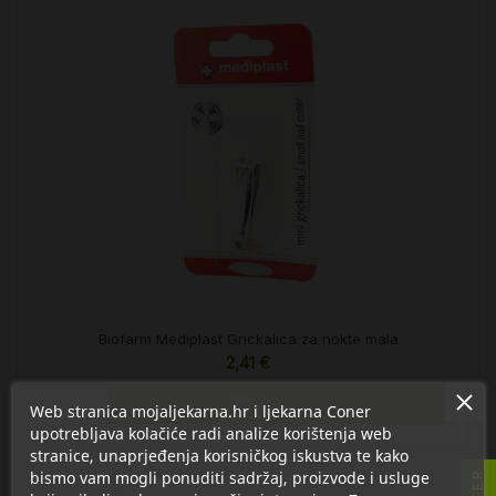
Biofarm Mediplast Grickalica za nokte mala
2,41 €

U košaricu
Web stranica mojaljekarna.hr i ljekarna Coner
upotrebljava kolačiće radi analize korištenja web
stranice, unaprjeđenja korisničkog iskustva te kako
bismo vam mogli ponuditi sadržaj, proizvode i usluge