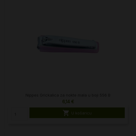
Nippes Grickalica za nokte mala u boji 556 B
6,14 €

U košaricu