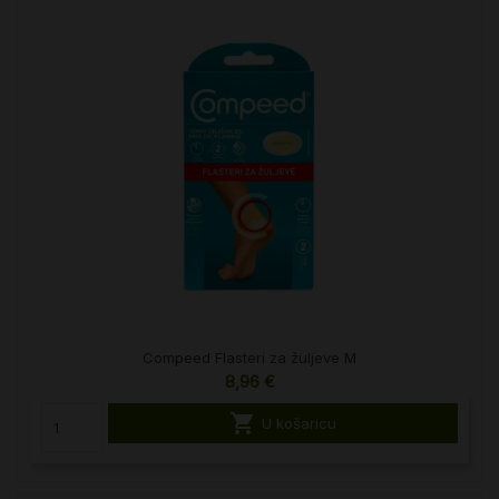
Compeed Flasteri za žuljeve M
8,96 €

U košaricu