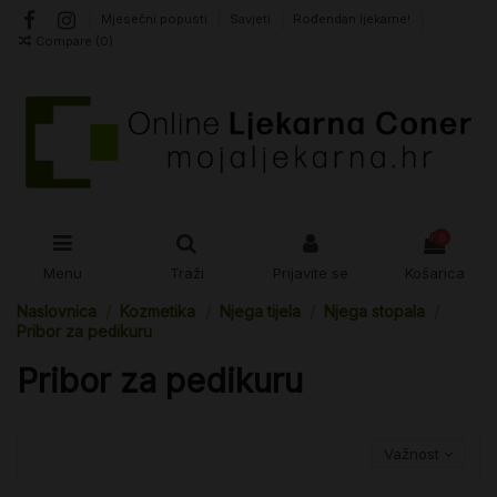
Mjesečni popusti
Savjeti
Rođendan ljekarne!
Compare (
0
)
0
Menu
Traži
Prijavite se
Košarica
Naslovnica
Kozmetika
Njega tijela
Njega stopala
Pribor za pedikuru
Pribor za pedikuru
Važnost