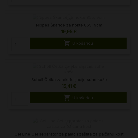
Nippes Škarice za nokte 855, 9cm
19,95 €

U košaricu
Scholl Četka za eksfolijaciju suhe kože
15,41 €

U košaricu
Gel Line Gel separator za palac i zaštita za palčanu kost