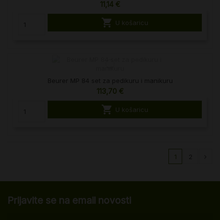
11,14 €

U košaricu
Beurer MP 84 set za pedikuru i manikuru
113,70 €

U košaricu
1
2
Prijavite se na email novosti