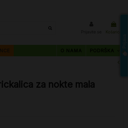
Prijavite se
Košarica
Prijava
NCE
O NAMA
PODRŠKA
ickalica za nokte mala