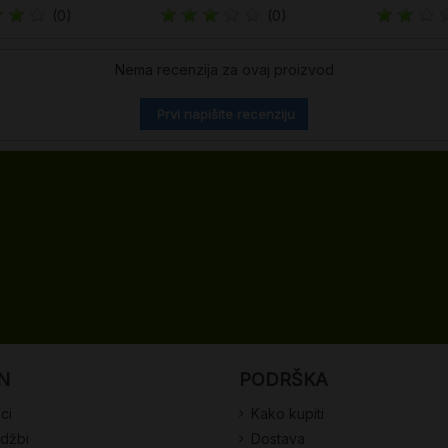
(0)
(0)
Nema recenzija za ovaj proizvod
Prvi napišite recenziju
N
PODRŠKA
ci
Kako kupiti
udžbi
Dostava