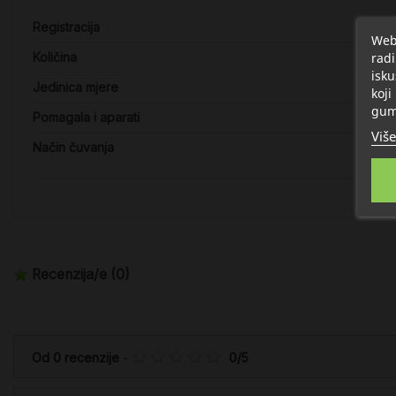
Registracija
Web 
radi
Količina
isku
Jedinica mjere
koji
gum
Pomagala i aparati
Više
Način čuvanja
Recenzija/e
(0)
Od
0
recenzije
-
0
/
5