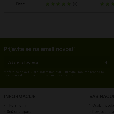
Filter:
(0)
Prijavite se na email novosti
Možete se odjaviti u bilo kojem trenutku. U tu svrhu, molimo pronađite
naše kontakt informacije u pravnim obavijestima.
INFORMACIJE
VAŠ RAČU
Tko smo mi
Osobni poda
Snižena cijena
Povijest nar