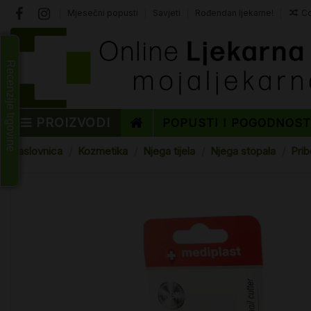
Mjesečni popusti
Savjeti
Rođendan ljekarne!
Co
Recenzije trgovine
PROIZVODI
POPUSTI I POGODNOS
Naslovnica
Kozmetika
Njega tijela
Njega stopala
Prib