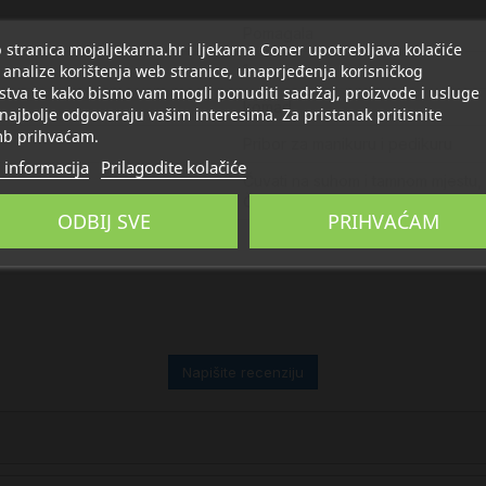
Pomagala
stranica mojaljekarna.hr i ljekarna Coner upotrebljava kolačiće
 analize korištenja web stranice, unaprjeđenja korisničkog
1
stva te kako bismo vam mogli ponuditi sadržaj, proizvode i usluge
komad
 najbolje odgovaraju vašim interesima. Za pristanak pritisnite
b prihvaćam.
Pribor za manikuru i pedikuru
 informacija
Prilagodite kolačiće
Čuvati na suhom i tamnom mjestu, 
Čuvati od dohvata male djece.
ODBIJ SVE
PRIHVAĆAM
Napišite recenziju