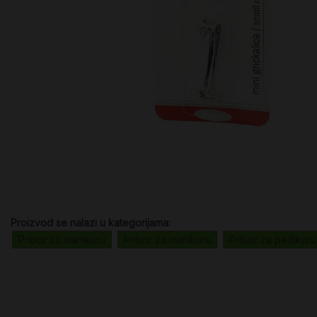
Proizvod se nalazi u kategorijama:
Pribor za manikuru
Pribor za manikuru
Pribor za pedikuru