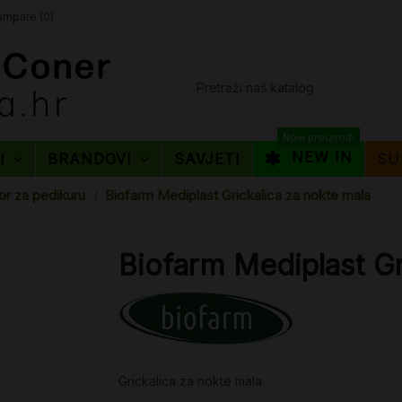
mpare (
0
)
Novi proizvodi
NEW IN
TI
BRANDOVI
SAVJETI
SU
or za pedikuru
Biofarm Mediplast Grickalica za nokte mala
Biofarm Mediplast Gr
Grickalica za nokte mala