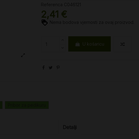
Referenca
C046121
2,41 €
Nema bodova vjernosti za ovaj proizvod.
U košaricu
Pribor za pedikuru
Detalji