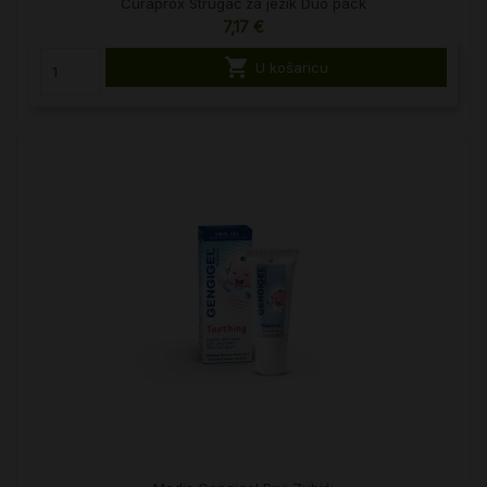
Curaprox Strugač za jezik Duo pack
7,17 €

U košaricu