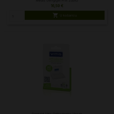
Medis Gengigel Prvi Zubići
16,59 €

U košaricu
Dentaid Vitis Orthodontic Vosak