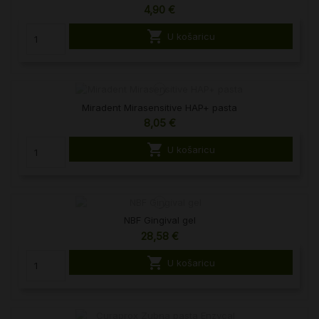
4,90 €

U košaricu
Miradent Mirasensitive HAP+ pasta
8,05 €

U košaricu
NBF Gingival gel
28,58 €

U košaricu