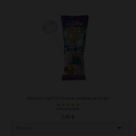
Miradent XyliPOP lizalica, dodatak prehrani
1 Recenzija/e
1,40 €
Banana