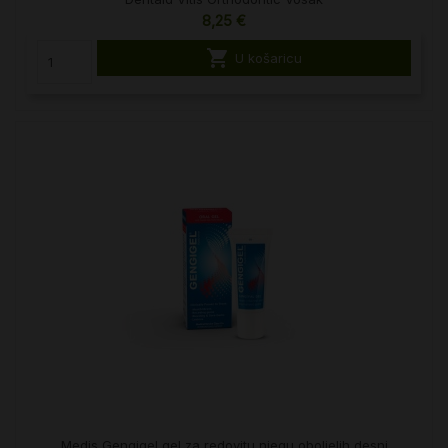
8,25 €

U košaricu
Medis Gengigel gel za redovitu njegu oboljelih desni