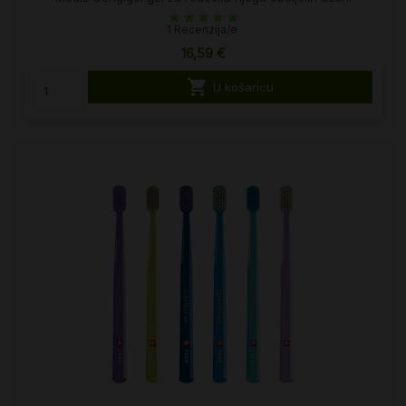
1 Recenzija/e
16,59 €

U košaricu