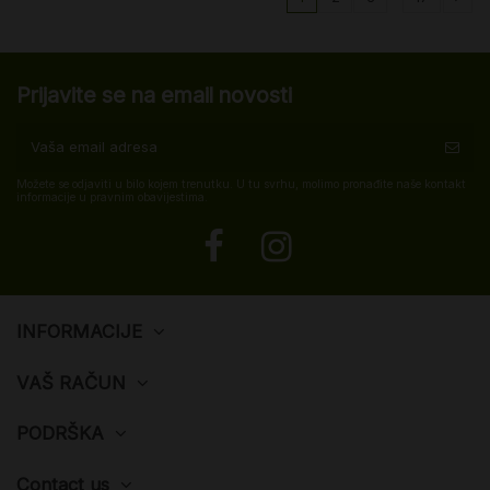
Prijavite se na email novosti
Možete se odjaviti u bilo kojem trenutku. U tu svrhu, molimo pronađite naše kontakt
informacije u pravnim obavijestima.
INFORMACIJE
VAŠ RAČUN
PODRŠKA
Contact us