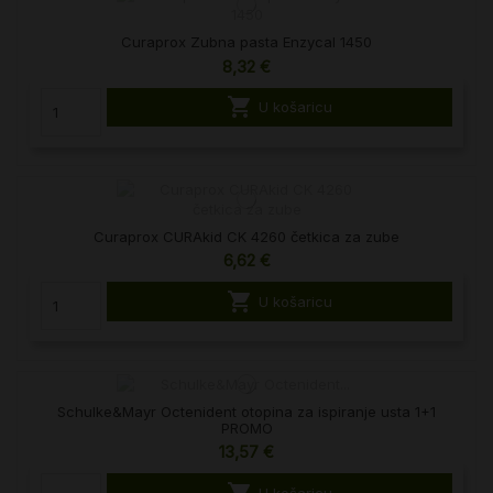
Curaprox Zubna pasta Enzycal 1450
8,32 €

U košaricu
Curaprox CURAkid CK 4260 četkica za zube
6,62 €

U košaricu
Schulke&Mayr Octenident otopina za ispiranje usta 1+1
PROMO
13,57 €