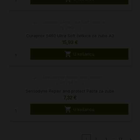
Curaprox 5460 Ultra Soft četkica za zube A3
15,93 €

U košaricu
Sensodyne Repair and protect Pasta za zube
7,32 €

U košaricu
…
1
2
3
17