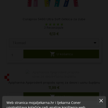
Curaprox 5460 Ultra Soft četkica za zube
2 Recenzija/e
6,13 €
1 komad

U košaricu
Apipharma Apiprodent propolis sprej za desni i usnu šupljinu
11,99 €

U košaricu
Web stranica mojaljekarna.hr i ljekarna Coner
upotrebljava kolačiće radi analize korištenja web