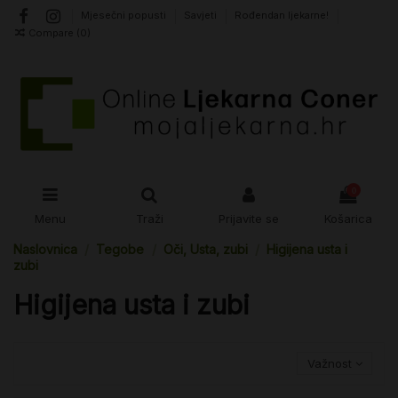
Mjesečni popusti
Savjeti
Rođendan ljekarne!
Compare (
0
)
0
Menu
Traži
Prijavite se
Košarica
Naslovnica
Tegobe
Oči, Usta, zubi
Higijena usta i
zubi
Higijena usta i zubi
Važnost