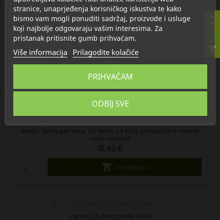
stranice, unaprjeđenja korisničkog iskustva te kako
bismo vam mogli ponuditi sadržaj, proizvode i usluge
FILTER
koji najbolje odgovaraju vašim interesima. Za
Dentaid Perio Aid 0,12% Vodica za ispiranje usta
pristanak pritisnite gumb prihvaćam.
8,75 €
Više informacija
Prilagodite kolačiće

U košaricu
PRIHVAĆAM
ODBIJ SVE
Medis Gengigel sprej za desni za teže pristupačna mjesta
usne šupljine
15,63 €

U košaricu
Lacalut Zubna pasta Aktiv