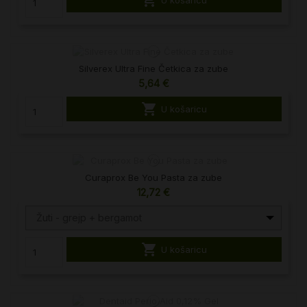

U košaricu
Silverex Ultra Fine Četkica za zube
5,64 €

U košaricu
Curaprox Be You Pasta za zube
12,72 €
Žuti - grejp + bergamot

U košaricu