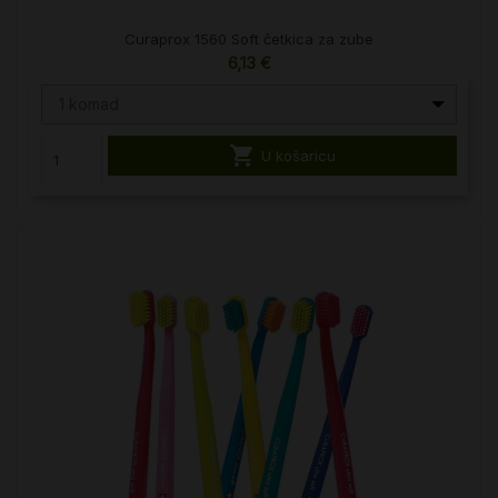
Curaprox 1560 Soft četkica za zube
6,13 €
1 komad

U košaricu