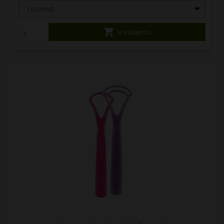
1 komad

U košaricu