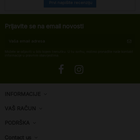
Prvi napišite recenziju
Prijavite se na email novosti
Možete se odjaviti u bilo kojem trenutku. U tu svrhu, molimo pronađite naše kontakt
informacije u pravnim obavijestima.
INFORMACIJE
VAŠ RAČUN
PODRŠKA
Contact us