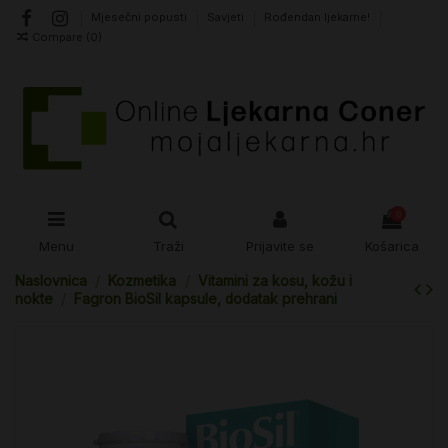
Mjesečni popusti
Savjeti
Rođendan ljekarne!
Compare (
0
)
0
Menu
Traži
Prijavite se
Košarica
Naslovnica
Kozmetika
Vitamini za kosu, kožu i
nokte
Fagron BioSil kapsule, dodatak prehrani