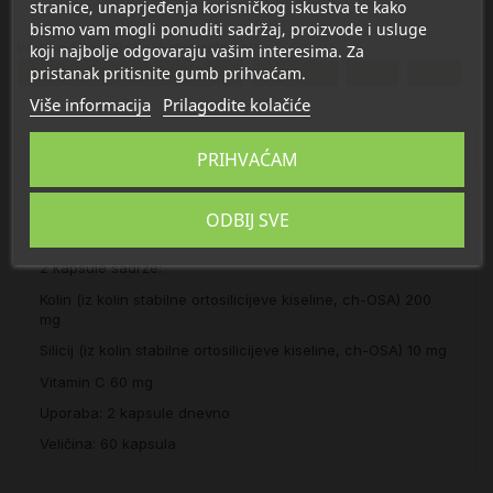
stranice, unaprjeđenja korisničkog iskustva te kako
bismo vam mogli ponuditi sadržaj, proizvode i usluge
Proizvod se nalazi u kategorijama:
koji najbolje odgovaraju vašim interesima. Za
pristanak pritisnite gumb prihvaćam.
Vitamini za kosu, kožu i nokte
Vitamin C
Kolin
Silicij
Više informacija
Prilagodite kolačiće
Opis
PRIHVAĆAM
Detalji
ODBIJ SVE
2 kapsule sadrže:
Kolin (iz kolin stabilne ortosilicijeve kiseline, ch-OSA) 200
mg
Silicij (iz kolin stabilne ortosilicijeve kiseline, ch-OSA) 10 mg
Vitamin C 60 mg
Uporaba: 2 kapsule dnevno
Veličina: 60 kapsula