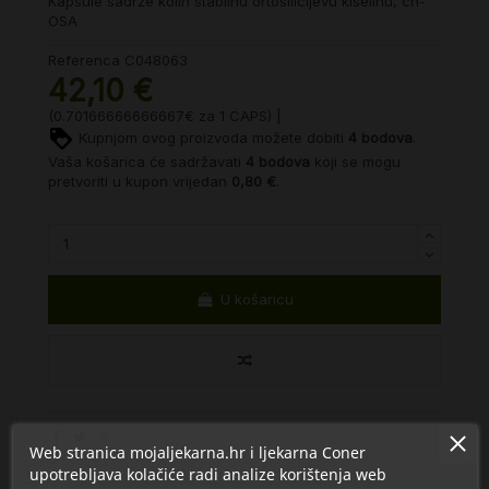
Kapsule sadrže kolin stabilnu ortosilicijevu kiselinu, ch-
OSA
Referenca
C048063
42,10 €
(0.70166666666667€ za 1 CAPS) |
Kupnjom ovog proizvoda možete dobiti
4
bodova
.
Vaša košarica će sadržavati
4
bodova
koji se mogu
pretvoriti u kupon vrijedan
0,80 €
.
U košaricu
Web stranica mojaljekarna.hr i ljekarna Coner
upotrebljava kolačiće radi analize korištenja web