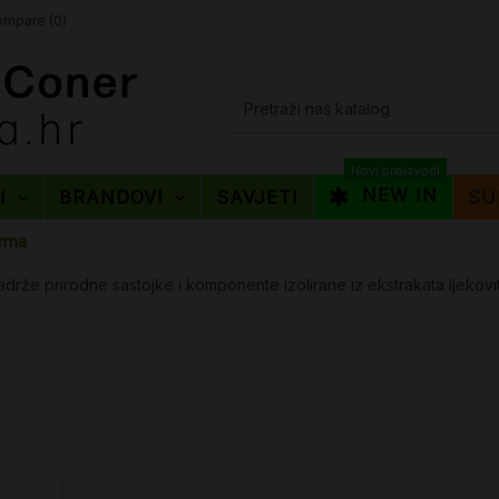
mpare (
0
)
Novi proizvodi
NEW IN
TI
BRANDOVI
SAVJETI
SU
rma
že prirodne sastojke i komponente izolirane iz ekstrakata ljekovitog 