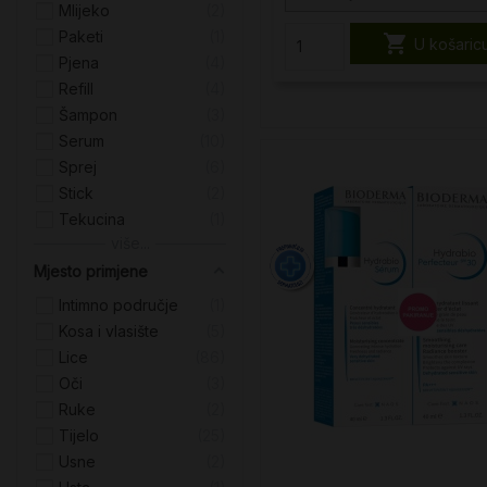
Mlijeko
2
Paketi
1

U košaric
Pjena
4
Refill
4
Šampon
3
Serum
10
Sprej
6
Stick
2
Tekucina
1
više...
Mjesto primjene
Intimno područje
1
Kosa i vlasište
5
Lice
86
Oči
3
Ruke
2
Tijelo
25
Usne
2