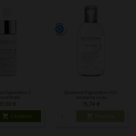
a Pigmentbio C
Bioderma Pigmentbio H2O
ncentrate
micelarna voda
31,50 €
15,74 €


U košaricu
Pregledaj