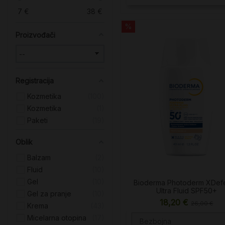
7
€
38
€
%
Proizvođači
Registracija
Kozmetika
100
Kozmetika
1
Paketi
19
Oblik
Balzam
2
Fluid
10
Gel
10
Bioderma Photoderm XDef
Ultra Fluid SPF50+
Gel za pranje
10
18,20 €
26,00 €
Krema
43
Micelarna otopina
17
Bezbojna