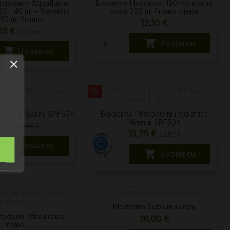
otoderm Aquafluide
Bioderma Hydrabio H2O micelarna
50+ 40 ml + Sensibio
voda 250 ml Promo cijena
50 ml Promo...
12,10 €
,85 €
29,70 €

U košaricu

U košaricu
%
toderm Spray SPF50+
Bioderma Photoderm Pediatrics
Mineral SPF50+
13 €
35,90 €
15,75 €
22,50 €

U košaricu

U košaricu
Bioderma Sebium serum
toderm Ultra krema
36,00 €
Promo