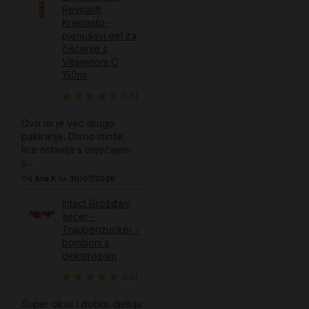
Revitalift
Kremasto-
pjenušavi gel za
čišćenje s
Vitaminom C​
150ml
(5/5)
Ovo mi je već drugo
pakiranje. Divno miriše,
lice ostavlja s osjećajem
s...
Od
Ana K
na
30/07/2026
Intact Grožđani
šećer -
Traubenzucker -
bomboni s
dekstrozom
(5/5)
Super okus i dobro djeluju