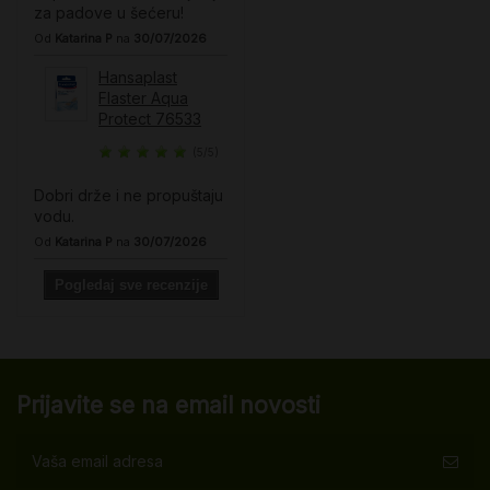
za padove u šećeru!
Od
Katarina P
na
30/07/2026
Hansaplast
Flaster Aqua
Protect 76533
(5/5)
Dobri drže i ne propuštaju
vodu.
Od
Katarina P
na
30/07/2026
Pogledaj sve recenzije
Prijavite se na email novosti