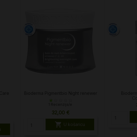
 Care
Bioderma Pigmentbio Night renewer
Bioderm
Co
1 Recenzija/e
32,00 €

U košaricu
u