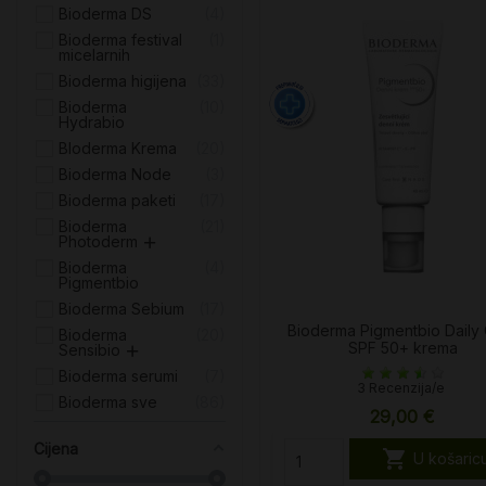
Bioderma DS
4
Bioderma festival
1
micelarnih
Bioderma higijena
33
Bioderma
10
Hydrabio
BIoderma Krema
20
Bioderma Node
3
Bioderma paketi
17
Bioderma
21
Photoderm
Bioderma
4
Pigmentbio
Bioderma Sebium
17
Bioderma Pigmentbio Daily
Bioderma
20
SPF 50+ krema
Sensibio
Bioderma serumi
7
3 Recenzija/e
Bioderma sve
86
29,00 €
Cijena

U košaric