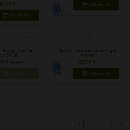
18,20 €

U košaricu

U košaricu
hotoderm Pediatrics
Bioderma Sebium Kerato+ gel
ray SPF50+
krema
75 €
22,00 €
32,50 €


Pregledaj
U košaricu
…
1
2
3
5