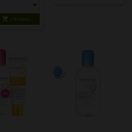

U košaricu