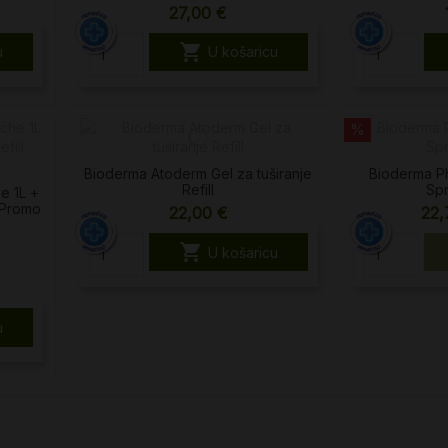
27,00 €

u
U košaricu
%
Bioderma Atoderm Gel za tuširanje
Bioderma P
Refill
Sp
e 1L +
 Promo
22,00 €
22,

U košaricu
u
a