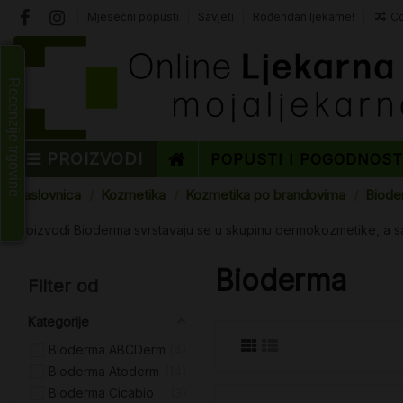
Mjesečni popusti
Savjeti
Rođendan ljekarne!
Co
Recenzije trgovine
PROIZVODI
POPUSTI I POGODNOS
Naslovnica
Kozmetika
Kozmetika po brandovima
Biode
Proizvodi Bioderma svrstavaju se u skupinu dermokozmetike, a sadr
Bioderma
Filter od
Kategorije
Bioderma ABCDerm
4
Bioderma Atoderm
14
Bioderma Cicabio
3