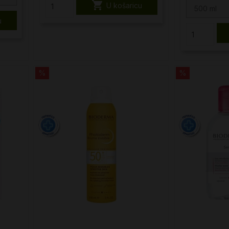

U košaricu
500 ml
u
%
%