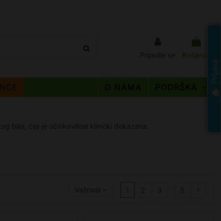
Prijavite se
Košarica
Prijava
NCE
O NAMA
PODRŠKA
bilja, čija je učinkovitost klinički dokazana.
…
Važnost
1
2
3
5