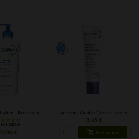
toderm Ultra krema
Bioderma Cicabio Creme+ krema
13,45 €
Recenzija/e

26,00 €
U košaricu