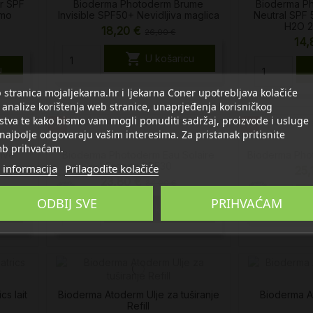
r SPF
Bioderma Photoderm Brume
Bioderma Ph
omo
Invisible SPF50+ Nevidljiva maglica
Neutral SPF 
H2O 2
18,20 €
26,00 €
14

U košaricu
u
stranica mojaljekarna.hr i ljekarna Coner upotrebljava kolačiće
 analize korištenja web stranice, unaprjeđenja korisničkog
stva te kako bismo vam mogli ponuditi sadržaj, proizvode i usluge
%
%
 najbolje odgovaraju vašim interesima. Za pristanak pritisnite
b prihvaćam.
ive
Bioderma Photoderm Eau Solaire
Bioderma Pho
Bronze SPF30
 informacija
Prilagodite kolačiće
25,
23,80 €
34,00 €
ODBIJ SVE
PRIHVAĆAM

u
U košaricu
s lait
Bioderma Atoderm Ulje za tuširanje
Bioderma A
Refill