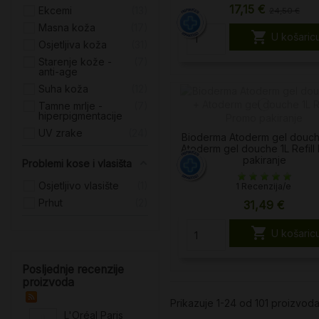
17,15 €
Ekcemi
13
24,50 €
Masna koža
17

U košaric
Osjetljiva koža
31
Starenje kože -
7
anti-age
Suha koža
12
Tamne mrlje -
7
hiperpigmentacije
UV zrake
24
Bioderma Atoderm gel douch
Atoderm gel douche 1L Refill
pakiranje
Problemi kose i vlasišta
Osjetljivo vlasište
1
1 Recenzija/e
Prhut
2
31,49 €

U košaric
Posljednje recenzije
proizvoda
Prikazuje 1-24 od 101 proizvod
L'Oréal Paris