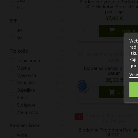
Usta
1
Bioderma Hydrabio Perfectu
30 + Hydrabio Serum Pr
Vrat
10
pakiranje
37,90 €
SPF

30
5
U košaric
50
21
Web 
radi
Tip kože
isku
koji
Dehidrirana
13
gum
Masna
19
Bioderma Sensibio Defens
serum
Više
Mješovita
10
36,00 €
Normalna
50
Osjetljiva
61

U košaric
Suha
18
Svi tipovi
18
Zrela koža
1
%
Problemi kože
Bioderma Photoderm Pediatric
SPF50+
Akne
19