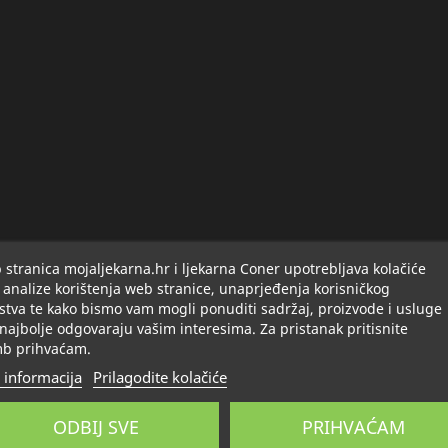
stranica mojaljekarna.hr i ljekarna Coner upotrebljava kolačiće
 analize korištenja web stranice, unaprjeđenja korisničkog
stva te kako bismo vam mogli ponuditi sadržaj, proizvode i usluge
 najbolje odgovaraju vašim interesima. Za pristanak pritisnite
b prihvaćam.
 informacija
Prilagodite kolačiće
ODBIJ SVE
PRIHVAĆAM