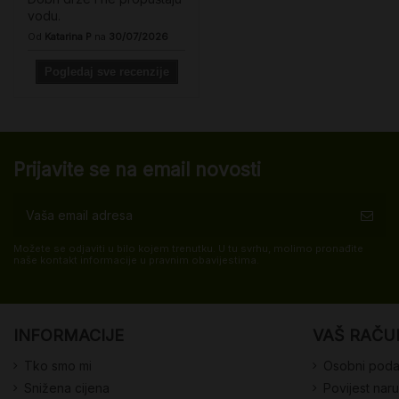
vodu.
Od
Katarina P
na
30/07/2026
Pogledaj sve recenzije
Prijavite se na email novosti
Možete se odjaviti u bilo kojem trenutku. U tu svrhu, molimo pronađite
naše kontakt informacije u pravnim obavijestima.
INFORMACIJE
VAŠ RAČU
Tko smo mi
Osobni poda
Snižena cijena
Povijest nar