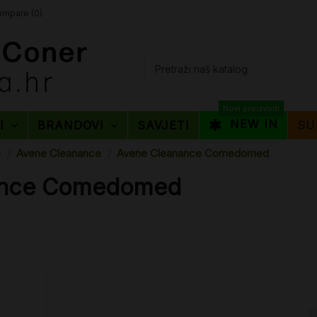
mpare (
0
)
Novi proizvodi
NEW IN
TI
BRANDOVI
SAVJETI
SU
e
Avene Cleanance
Avene Cleanance Comedomed
ance Comedomed