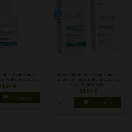
anance Comedomed+
Avene Cleanance Comedomed+
ga protiv nepravilnosti
intenzivna njega protiv nepravilnosti
+ A.H.A Serum za...
24,94 €
24,94 €

U košaricu

U košaricu