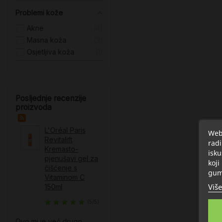
Problemi kože
Akne
4
Masna koža
3
Osjetljiva koža
1
Posljednje recenzije
proizvoda
L'Oréal Paris
Web 
Revitalift
radi
Kremasto-
isku
pjenušavi gel za
koji
čišćenje s
gum
Vitaminom C​
Više
150ml
(5/5)
Ovo mi je već drugo