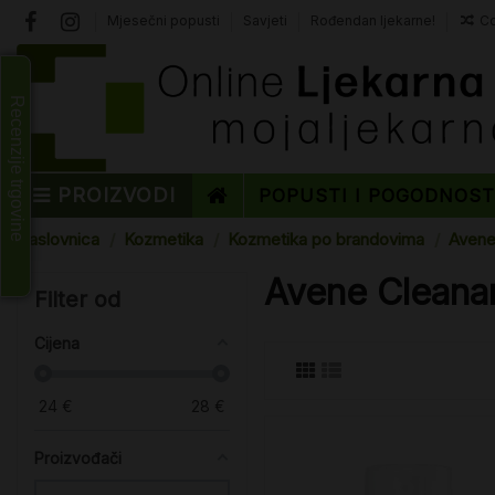
Mjesečni popusti
Savjeti
Rođendan ljekarne!
Co
Recenzije trgovine
PROIZVODI
POPUSTI I POGODNOS
Naslovnica
Kozmetika
Kozmetika po brandovima
Aven
Avene Clean
Filter od
Cijena
24
€
28
€
Proizvođači