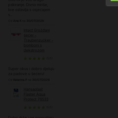
pakiranje. Divno miriše,
lice ostavlja s osjećajem
s...
Od
Ana K
na
30/07/2026
Intact Grožđani
šećer -
Traubenzucker -
bomboni s
dekstrozom
(5/5)
Super okus i dobro djeluju
za padove u šećeru!
Od
Katarina P
na
30/07/2026
Hansaplast
Flaster Aqua
Protect 76533
(5/5)
Dobri drže i ne propuštaju