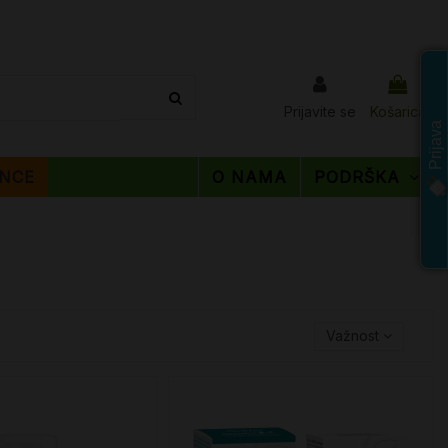
Prijavite se
Košarica
Prijava
NCE
O NAMA
PODRŠKA
Važnost