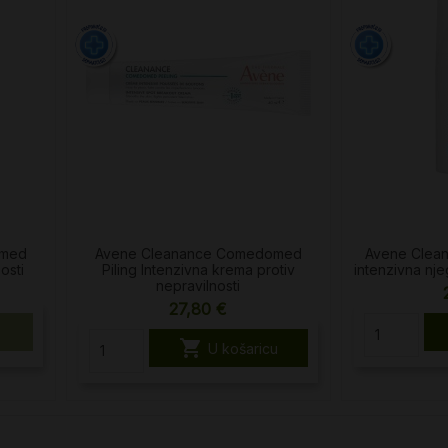
omed
Avene Cleanance Comedomed
Avene Cle
osti
Piling Intenzivna krema protiv
intenzivna nje
nepravilnosti
27,80 €

U košaricu