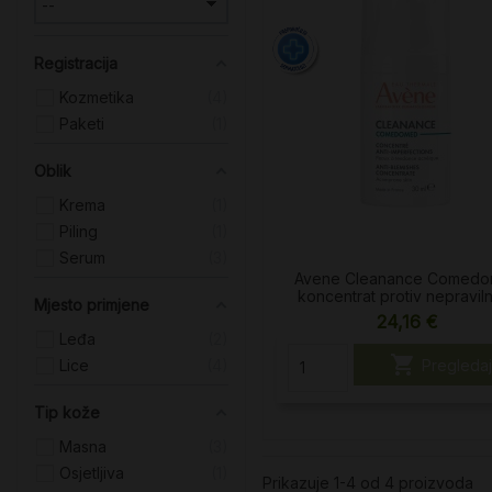
Registracija
Kozmetika
4
Paketi
1
Oblik
Krema
1
Piling
1
Serum
3
Avene Cleanance Comed
koncentrat protiv nepraviln
Mjesto primjene
24,16 €
Leđa
2

Pregledaj
Lice
4
Tip kože
Masna
3
Osjetljiva
1
Prikazuje 1-4 od 4 proizvoda