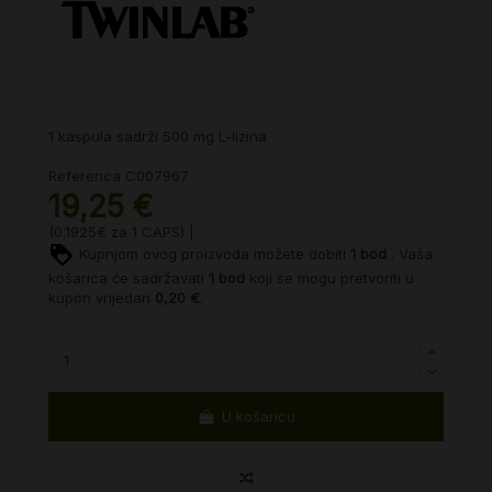
1 kaspula sadrži 500 mg L-lizina
Referenca
C007967
19,25 €
(0.1925€ za 1 CAPS) |
Kupnjom ovog proizvoda možete dobiti
1
bod
. Vaša
košarica će sadržavati
1
bod
koji se mogu pretvoriti u
kupon vrijedan
0,20 €
.
U košaricu