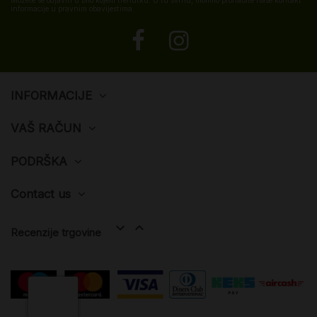
Možete se odjaviti u bilo kojem trenutku. U tu svrhu, molimo pronađite naše kontakt
informacije u pravnim obavijestima.
INFORMACIJE
VAŠ RAČUN
PODRŠKA
Contact us


Recenzije trgovine