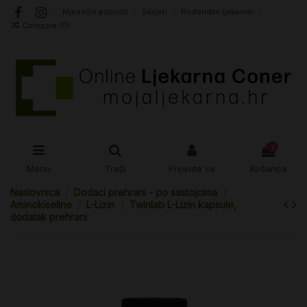
Mjesečni popusti
Savjeti
Rođendan ljekarne!
Compare (
0
)
0
Menu
Traži
Prijavite se
Košarica
Naslovnica
Dodaci prehrani - po sastojcima
Aminokiseline
L-Lizin
Twinlab L-Lizin kapsule,
dodatak prehrani