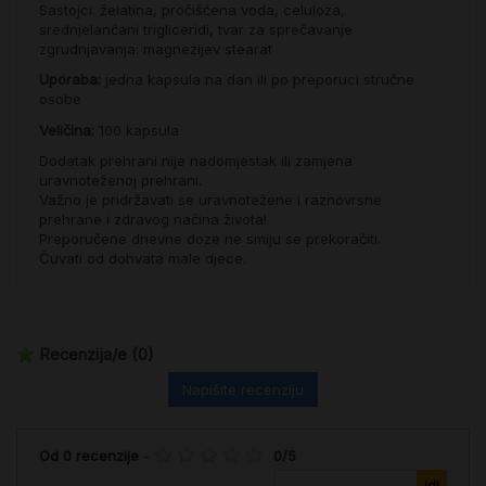
Sastojci: želatina, pročišćena voda, celuloza,
srednjelančani trigliceridi, tvar za sprečavanje
zgrudnjavanja: magnezijev stearat
Uporaba:
jedna kapsula na dan ili po preporuci stručne
osobe
Veličina:
100 kapsula
Dodatak prehrani nije nadomjestak ili zamjena
uravnoteženoj prehrani.
Važno je pridržavati se uravnotežene i raznovrsne
prehrane i zdravog načina života!
Preporučene dnevne doze ne smiju se prekoračiti.
Čuvati od dohvata male djece.
Recenzija/e
(0)
Napišite recenziju
Od
0
recenzije
-
0
/
5