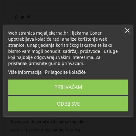
Web stranica mojaljekarna.hr i ljekarna Coner
upotrebljava kolačiće radi analize korištenja web
stranice, unaprjeđenja korisničkog iskustva te kako
Proizvod se nalazi u kategorijama:
bismo vam mogli ponuditi sadržaj, proizvode i usluge
Aminokiseline
L-Lizin
Pomoć pri oporavku
koji najbolje odgovaraju vašim interesima. Za
pristanak pritisnite gumb prihvaćam.
Više informacija
Prilagodite kolačiće
Opis
PRIHVAĆAM
Detalji
ODBIJ SVE
O Twinlab
Sastojci u dnevnoj dozi (jedna kapsula):
L-lizin (iz L-lizin hidroklorida) 500 mg