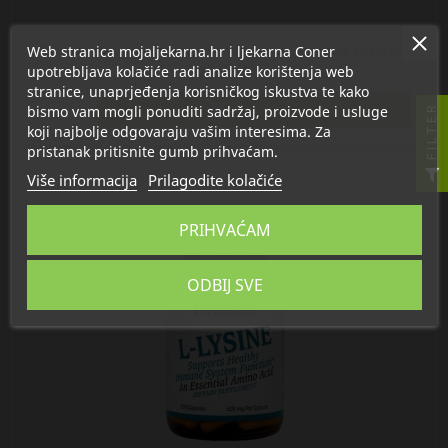
Web stranica mojaljekarna.hr i ljekarna Coner
Twinlab NAC N-Acetyl-cysteine kapsule, dodatak prehrani
upotrebljava kolačiće radi analize korištenja web
26,90 €
stranice, unaprjeđenja korisničkog iskustva te kako

U košaricu
bismo vam mogli ponuditi sadržaj, proizvode i usluge
FILTER
koji najbolje odgovaraju vašim interesima. Za
pristanak pritisnite gumb prihvaćam.
Više informacija
Prilagodite kolačiće
PRIHVAĆAM
ODBIJ SVE