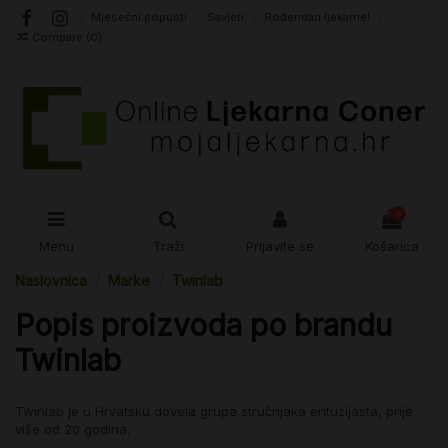
Mjesečni popusti
Savjeti
Rođendan ljekarne!
Compare (
0
)
0
Menu
Traži
Prijavite se
Košarica
Naslovnica
Marke
Twinlab
Popis proizvoda po brandu
Twinlab
Twinlab je u Hrvatsku dovela grupa stručnjaka entuzijasta, prije
više od 20 godina.