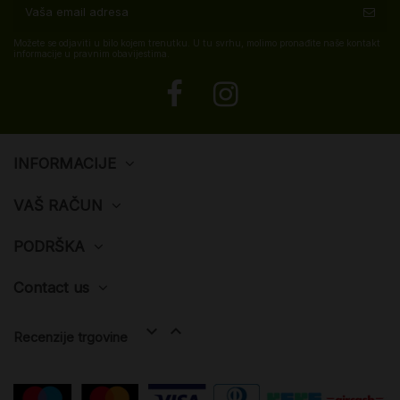
Možete se odjaviti u bilo kojem trenutku. U tu svrhu, molimo pronađite naše kontakt
informacije u pravnim obavijestima.
INFORMACIJE
VAŠ RAČUN
PODRŠKA
Contact us


Recenzije trgovine