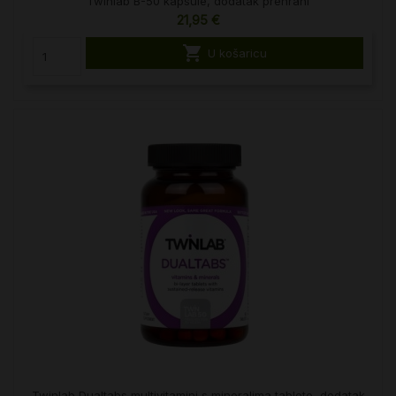
Twinlab B-50 kapsule, dodatak prehrani
21,95 €

U košaricu
Twinlab Dualtabs multivitamini s mineralima tablete, dodatak