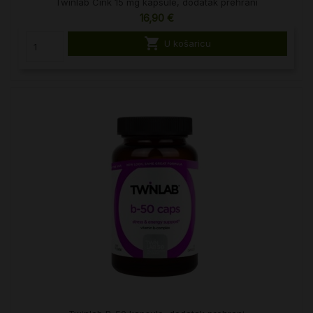
Twinlab Cink 15 mg kapsule, dodatak prehrani
16,90 €

U košaricu