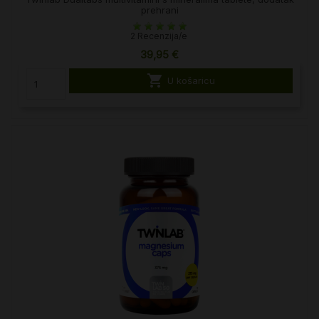
prehrani
2 Recenzija/e
39,95 €

U košaricu