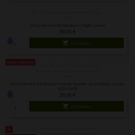
Vichy Mineral 89 Melatonin Night cream
30,34 €

U košaricu
Najprodavaniji
Vichy Mineral 89 Booster Dnevni booster za snažniju i puniju
kožu Refill
23,35 €

U košaricu
%