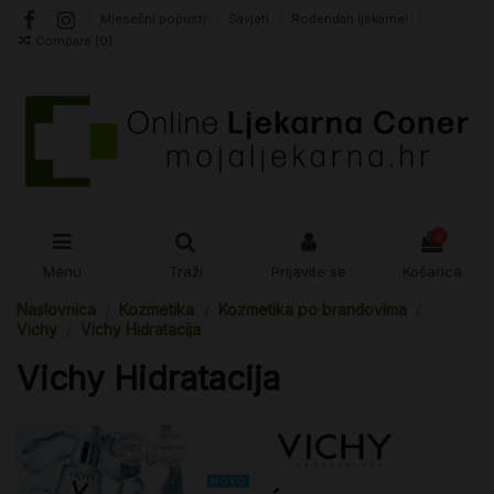
Mjesečni popusti
Savjeti
Rođendan ljekarne!
Compare (
0
)
0
Menu
Traži
Prijavite se
Košarica
Naslovnica
Kozmetika
Kozmetika po brandovima
Vichy
Vichy Hidratacija
Vichy Hidratacija