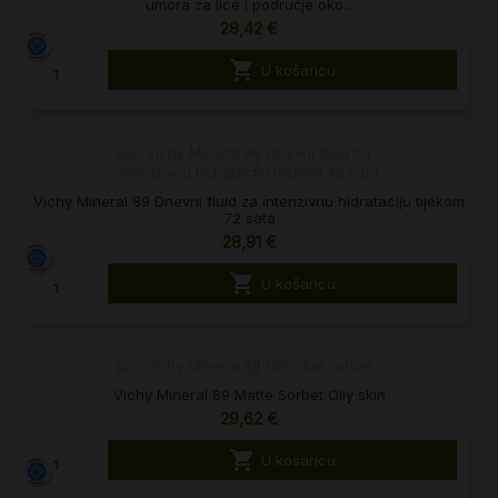
umora za lice i područje oko...
28,42 €

U košaricu
Vichy Mineral 89 Dnevni fluid za intenzivnu hidrataciju tijekom
72 sata
28,91 €

U košaricu
Vichy Mineral 89 Matte Sorbet Oily skin
29,62 €

U košaricu