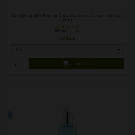
Vichy Mineral 89 Booster Dnevni booster za snažniju i puniju
kožu
6 Recenzija/e
27,45 €
50 ml

U košaricu