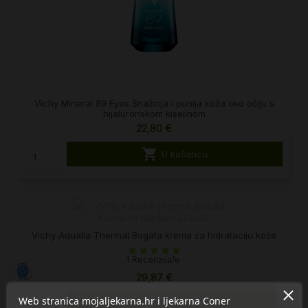
Vichy Mineral 89 Eyes Snažnija i punija koža oko očiju s
hijaluronskom kiselinom
22,80 €

U košaricu
Vichy Aqualia Thermal Bogata krema za hidrataciju kože
1 Recenzija/e
29,87 €
Web stranica mojaljekarna.hr i ljekarna Coner

U košaricu