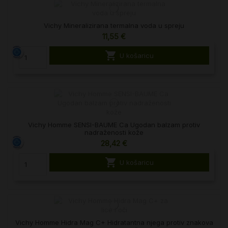
Vichy Mineralizirana termalna voda u spreju
11,55 €

U košaricu
Vichy Homme SENSI-BAUME Ca Ugodan balzam protiv
nadraženosti kože
28,42 €

U košaricu
Vichy Homme Hidra Mag C+ Hidratantna njega protiv znakova