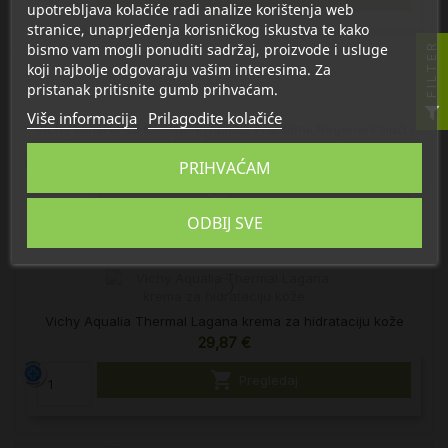
upotrebljava kolačiće radi analize korištenja web
stranice, unaprjeđenja korisničkog iskustva te kako
bismo vam mogli ponuditi sadržaj, proizvode i usluge
FILTER
koji najbolje odgovaraju vašim interesima. Za
pristanak pritisnite gumb prihvaćam.
Više informacija
Prilagodite kolačiće
Vichy Mineral 89 Booster Probiotic Fractions Regenerirajući i
obnavljajući serum
PRIHVAĆAM
35,30 €

U košaricu
ODBIJ SVE
Vichy Aqualia Thermal Lagana krema za hidrataciju kože
29,87 €

Pregledaj