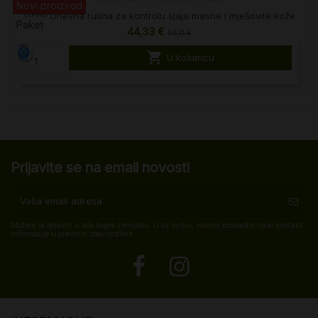
Novi proizvod
Vichy Dnevna rutina za kontrolu sjaja masne i mješovite kože
Paket
44,33 €
56,11 €

U košaricu
Prijavite se na email novosti
Možete se odjaviti u bilo kojem trenutku. U tu svrhu, molimo pronađite naše kontakt
informacije u pravnim obavijestima.