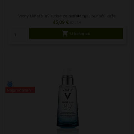
Vichy Mineral 89 rutina za hidrataciju i punoću kože
45,09 €
57,07 €

U košaricu
Najprodavaniji