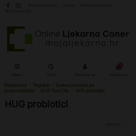
Mjesečni popusti
Savjeti
Rođendan ljekarne!
Compare (
0
)
0
Menu
Traži
Prijavite se
Košarica
Naslovnica
Tegobe
Dodaci prehrani po
proizvođačima
HUG Your Life
HUG probiotici
HUG probiotici
Važnost