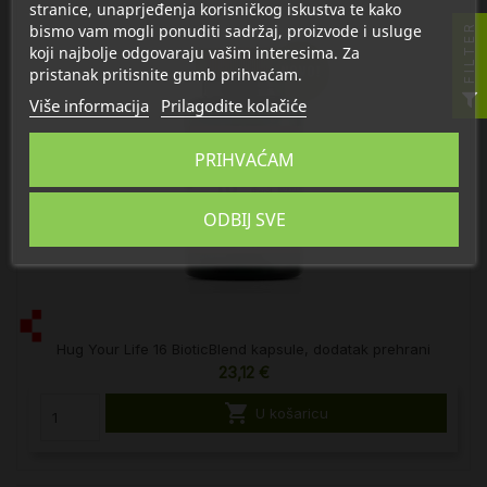
stranice, unaprjeđenja korisničkog iskustva te kako
bismo vam mogli ponuditi sadržaj, proizvode i usluge
FILTER
koji najbolje odgovaraju vašim interesima. Za
pristanak pritisnite gumb prihvaćam.
Više informacija
Prilagodite kolačiće
PRIHVAĆAM
ODBIJ SVE
Hug Your Life 16 BioticBlend kapsule, dodatak prehrani
23,12 €

U košaricu