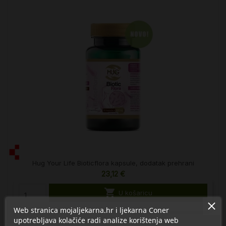
Hug Your Life Bioticflora kapsule, dodatak prehrani
23,12 €

U košaricu
Web stranica mojaljekarna.hr i ljekarna Coner
upotrebljava kolačiće radi analize korištenja web