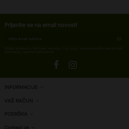
Prijavite se na email novosti
Možete se odjaviti u bilo kojem trenutku. U tu svrhu, molimo pronađite naše kontakt
informacije u pravnim obavijestima.
INFORMACIJE
VAŠ RAČUN
PODRŠKA
Contact us