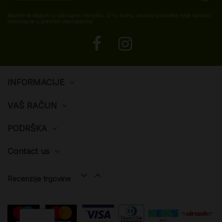
Možete se odjaviti u bilo kojem trenutku. U tu svrhu, molimo pronađite naše kontakt
informacije u pravnim obavijestima.
INFORMACIJE
VAŠ RAČUN
PODRŠKA
Contact us


Recenzije trgovine