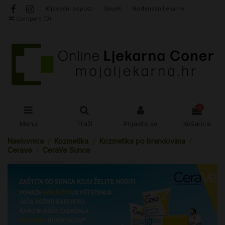
Mjesečni popusti
Savjeti
Rođendan ljekarne!
Compare (
0
)
0
Menu
Traži
Prijavite se
Košarica
Naslovnica
Kozmetika
Kozmetika po brandovima
Cerave
CeraVe Sunce