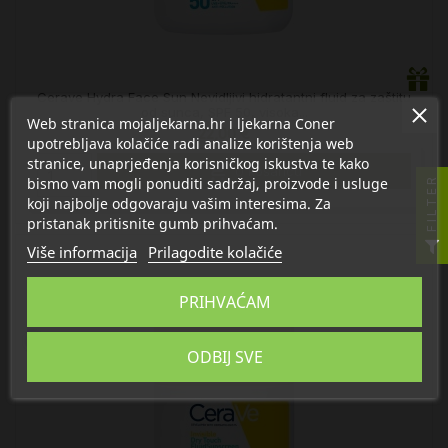
Cerave Hydra Face Sun Nevidljivi hidratantni fluid za zaštitu
od sunca, SPF 50, visoka...
Web stranica mojaljekarna.hr i ljekarna Coner
22,00 €
upotrebljava kolačiće radi analize korištenja web
stranice, unaprjeđenja korisničkog iskustva te kako

U košaricu
bismo vam mogli ponuditi sadržaj, proizvode i usluge
FILTER
koji najbolje odgovaraju vašim interesima. Za
pristanak pritisnite gumb prihvaćam.
Više informacija
Prilagodite kolačiće
PRIHVAĆAM
ODBIJ SVE