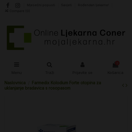
Mjesečni popusti
Savjeti
Rođendan ljekarne!
Compare (
0
)
0
Menu
Traži
Prijavite se
Košarica
Naslovnica
Farmedix Kolodium Forte otopina za
uklanjanje bradavica s rosopasom