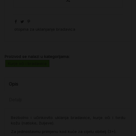
otopina za uklanjanje bradavica
Proizvod se nalazi u kategorijama:
Kurje oči i bradavice
Opis
Detalji
Bezbolno i učinkovito uklanja bradavice, kurje oči i tvrdu
kožu (natiske, žuljeve).
Za jednostavnu primjenu kod kuće za cijelu obitelj (3+).