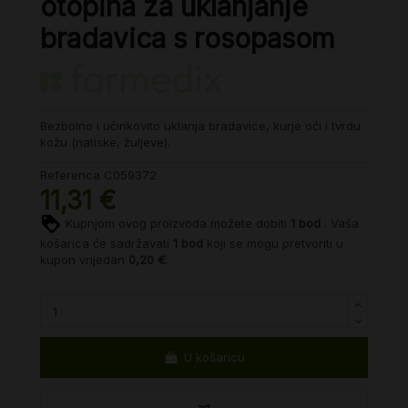
otopina za uklanjanje
bradavica s rosopasom
Bezbolno i učinkovito uklanja bradavice, kurje oči i tvrdu
kožu (natiske, žuljeve).
Referenca
C059372
11,31 €
Kupnjom ovog proizvoda možete dobiti
1
bod
. Vaša
košarica će sadržavati
1
bod
koji se mogu pretvoriti u
kupon vrijedan
0,20 €
.
U košaricu