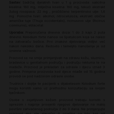
Sastav:
Sadržaj djelatnih tvari u 1 g proizvoda: salicilna
kiselina: 160 mg, mliječna kiselina: 160 mg, tekući ekstrakt
žutog rosopasa: 22 mg , pročišćeno terpentinsko ulje: 1,6
mg Pomoćne tvari: alkohol, nitroceluloza, ekstrakt obične
američke tuje (Thuja occidentalis), ricinusovo ulje (Ricinus
communis), etilacetat
Uporaba:
Preporučena dnevna doza: 1 do 3 kapi 2 puta
dnevno. Kolodium forte nanosi se špatulicom koja se nalazi
na zatvaraču bočice. Prvi znakovi djelovanja vidljivi već
nakon nekoliko dana. Redovito i temeljito nanošenje je od
iznimne važnosti.
Proizvod se ne smije primjenjivati na zdravu kožu, sluznicu,
bradavice u genitalnom području i području rektuma te na
madeže. Proizvod je prikladan za odrasle i djecu iznad 3
godine. Primjena proizvoda kod djece mlađe od 15 godina
provodi se pod nadzorom odrasle osobe.
Trudnice i dojilje te pacijenti s dijabetesom Kolodium forte
mogu koristiti samo uz prethodnu konzultaciju sa svojim
liječnikom.
Osobe s osjetljivom kožom proizvod trebaju koristiti s
oprezom i najprije provjeriti njegovo djelovanje na maloj
površini zahvaćenog područja 2 do 3 dana. Ne primjenjujte
proizvod ako ste alergični ili osjetljivi na bilo koji od