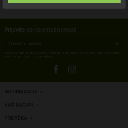
Prijavite se na email novosti
Možete se odjaviti u bilo kojem trenutku. U tu svrhu, molimo pronađite naše kontakt
informacije u pravnim obavijestima.
INFORMACIJE
VAŠ RAČUN
PODRŠKA