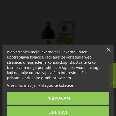
Web stranica mojaljekarna.hr i ljekarna Coner
upotrebljava kolačiće radi analize korištenja web
stranice, unaprjeđenja korisničkog iskustva te kako
bismo vam mogli ponuditi sadržaj, proizvode i usluge
FILTER
koji najbolje odgovaraju vašim interesima. Za
pristanak pritisnite gumb prihvaćam.
Gianluca Mech Energy Mech tekući dodatak prehrani, dodatak
Više informacija
Prilagodite kolačiće
prehrani
26,41 €
PRIHVAĆAM

U košaricu
ODBIJ SVE