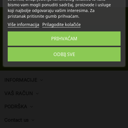
bismo vam mogli ponuditi sadržaj, proizvode i usluge
koji najbolje odgovaraju vašim interesima. Za
pristanak pritisnite gumb prihvaćam.
Prijavite se na email novosti
Više informacija
Prilagodite kolačiće
PRIHVAĆAM
Možete se odjaviti u bilo kojem trenutku. U tu svrhu, molimo pronađite naše kontakt
informacije u pravnim obavijestima.
ODBIJ SVE
INFORMACIJE
VAŠ RAČUN
PODRŠKA
Contact us