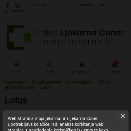
Mjesečni popusti
Savjeti
Rođendan ljekarne!
Compare (
0
)
0
Menu
Traži
Prijavite se
Košarica
Naslovnica
Dodaci prehrani - po sastojcima
Biljke i
ekstrakti biljaka
Lotus
Lotus
Web stranica mojaljekarna.hr i ljekarna Coner
Nema proizvoda
upotrebljava kolačiće radi analize korištenja web
stranice, unaprjeđenja korisničkog iskustva te kako