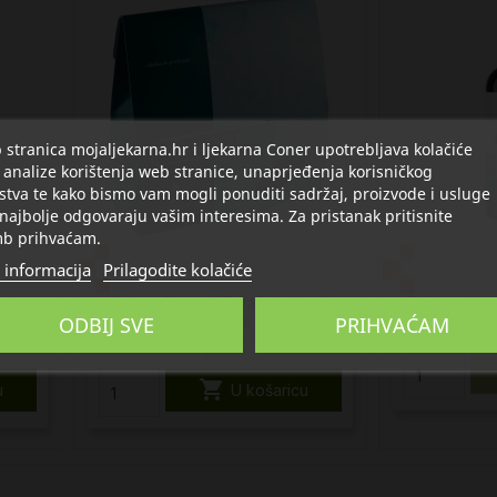
stranica mojaljekarna.hr i ljekarna Coner upotrebljava kolačiće
 analize korištenja web stranice, unaprjeđenja korisničkog
stva te kako bismo vam mogli ponuditi sadržaj, proizvode i usluge
 najbolje odgovaraju vašim interesima. Za pristanak pritisnite
b prihvaćam.
 informacija
Prilagodite kolačiće
ule,
Suban Planta ST čaj, dodatak
Tinktura Ime
ODBIJ SVE
PRIHVAĆAM
prehrani
5,91 €

u
U košaricu