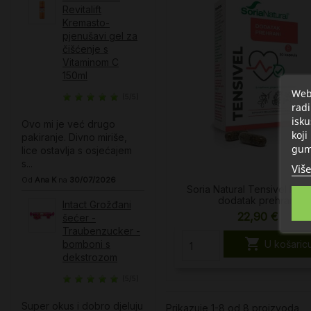
Revitalift
Kremasto-
pjenušavi gel za
čišćenje s
Vitaminom C​
150ml
Web 
(5/5)
radi
isku
Ovo mi je već drugo
koji
pakiranje. Divno miriše,
gum
lice ostavlja s osjećajem
s...
Više
Od
Ana K
na
30/07/2026
Soria Natural Tensivel kaps
dodatak prehrani
Intact Grožđani
22,90 €
šećer -
Traubenzucker -

U košaric
bomboni s
dekstrozom
(5/5)
Super okus i dobro djeluju
Prikazuje 1-8 od 8 proizvoda