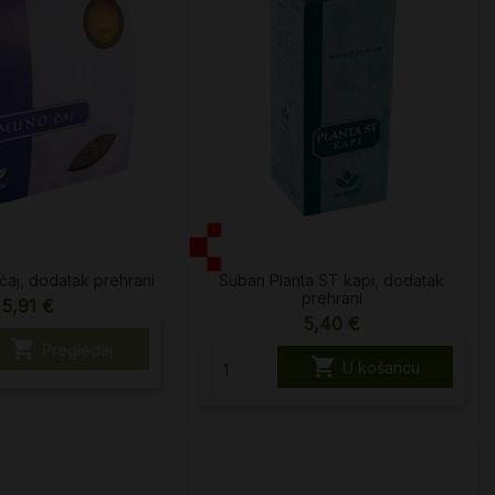
čaj, dodatak prehrani
Suban Planta ST kapi, dodatak
prehrani
5,91 €
5,40 €

Pregledaj

U košaricu