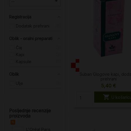
Registracija
Dodatak prehrani
8
Oblik - oralni preparati
Čaj
3
Kapi
3
Kapsule
1
Suban Glogove kapi, dod
Oblik
prehrani
Ulje
1
5,40 €

U košaric
Posljednje recenzije
proizvoda
L'Oréal Paris