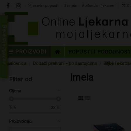
Mjesečni popusti
Savjeti
Rođendan ljekarne!
Co
Recenzije trgovine
PROIZVODI
POPUSTI I POGODNOS
Naslovnica
Dodaci prehrani - po sastojcima
Biljke i ekstrak
Imela
Filter od
Cijena
5
€
23
€
Proizvođači