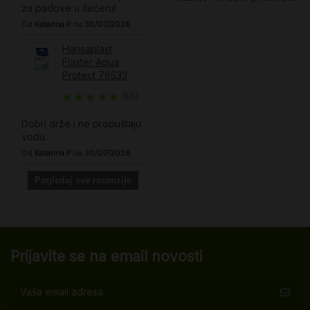
za padove u šećeru!
Od
Katarina P
na
30/07/2026
Hansaplast
Flaster Aqua
Protect 76533
(5/5)
Dobri drže i ne propuštaju
vodu.
Od
Katarina P
na
30/07/2026
Pogledaj sve recenzije
Prijavite se na email novosti