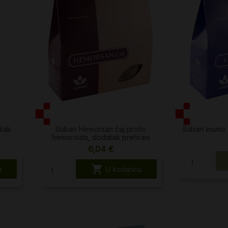
atak
Suban Hemorsan čaj protiv
Suban Imuno 
hemoroida, dodatak prehrani
6,04 €

u
U košaricu