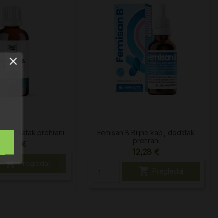
la, dodatak prehrani
Femisan B Biljne kapi, dodatak
prehrani
19,90 €
12,28 €

Pregledaj

Pregledaj