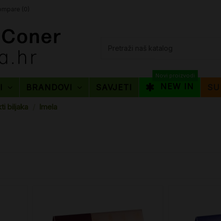
mpare (
0
)
Novi proizvodi
NEW IN
TI
BRANDOVI
SAVJETI
SU
ti biljaka
Imela