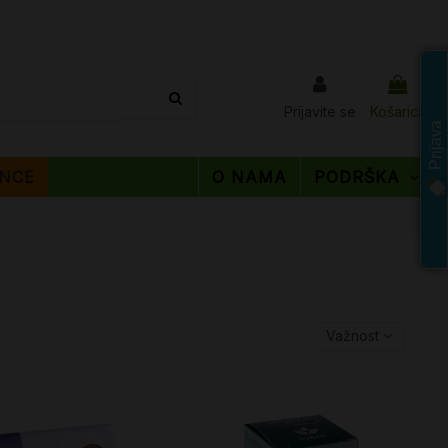
Prijavite se
Košarica
Prijava
NCE
O NAMA
PODRŠKA
Važnost