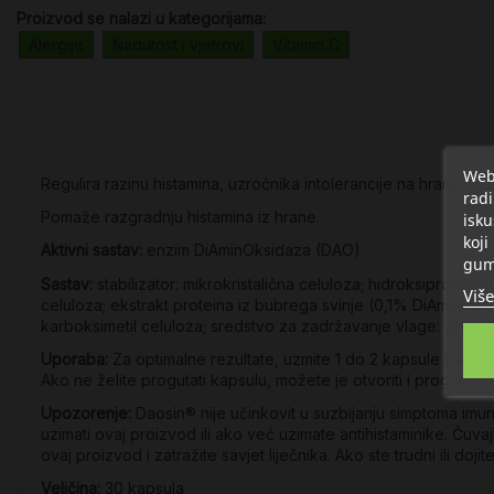
Proizvod se nalazi u kategorijama:
Alergije
Nadutost i vjetrovi
Vitamin C
Web 
Regulira razinu histamina, uzročnika intolerancije na hranu, 
radi
Pomaže razgradnju histamina iz hrane.
isku
koji
Aktivni sastav:
enzim DiAminOksidaza (DAO)
gum
Sastav:
stabilizator: mikrokristalična celuloza; hidroksipropilmet
Više
celuloza; ekstrakt proteina iz bubrega svinje (0,1% DiAminOksid
karboksimetil celuloza; sredstvo za zadržavanje vlage: glicerin
Uporaba:
Za optimalne rezultate, uzmite 1 do 2 kapsule Daosi
Ako ne želite progutati kapsulu, možete je otvoriti i progutati nj
Upozorenje:
Daosin® nije učinkovit u suzbijanju simptoma imuno
uzimati ovaj proizvod ili ako već uzimate antihistaminike. Čuva
ovaj proizvod i zatražite savjet liječnika. Ako ste trudni ili dojit
Veličina:
30 kapsula