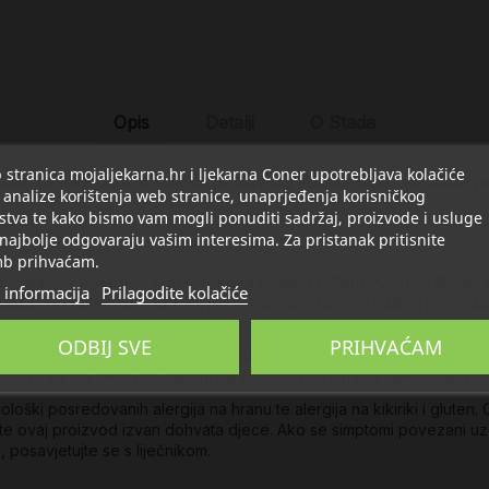
Opis
Detalji
O Stada
stranica mojaljekarna.hr i ljekarna Coner upotrebljava kolačiće
i to tako da nadopunjuje količinu probavnog enzima diamin oksidaze 
 analize korištenja web stranice, unaprjeđenja korisničkog
stva te kako bismo vam mogli ponuditi sadržaj, proizvode i usluge
 najbolje odgovaraju vašim interesima. Za pristanak pritisnite
b prihvaćam.
il celuloza; saharoza; L-askorbinska kiselina (vitamin C); rižin škrob; 
 informacija
Prilagodite kolačiće
aza); sredstvo za volumen: polivinilpolipirolidon; sredstvo protiv zgr
.
ODBIJ SVE
PRIHVAĆAM
n®-a neposredno prije konzumiranja hrane/sastojaka bogatih histami
ezin sadržaj, jer su svi njezini bitni sastojci otporni na djelovanje kis
loški posredovanih alergija na hranu te alergija na kikiriki i gluten
jte ovaj proizvod izvan dohvata djece. Ako se simptomi povezani uz i
e, posavjetujte se s liječnikom.