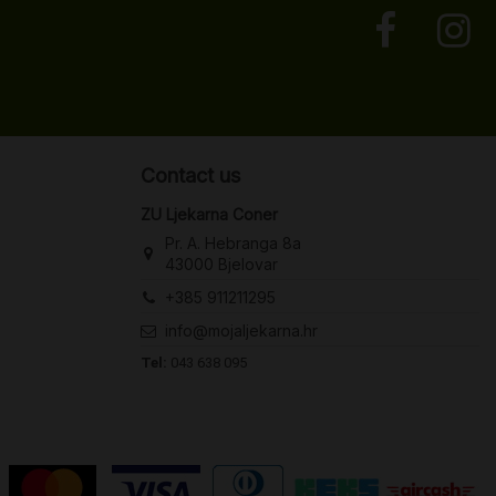
Contact us
ZU Ljekarna Coner
Pr. A. Hebranga 8a
43000 Bjelovar
+385 911211295
info@mojaljekarna.hr
Tel:
043 638 095