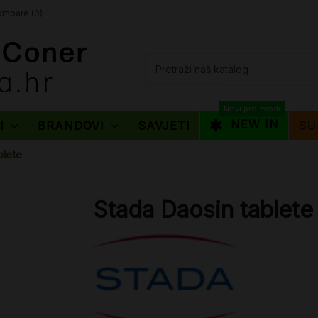
mpare (
0
)
Novi proizvodi
NEW IN
TI
BRANDOVI
SAVJETI
SU
blete
Stada Daosin tablete