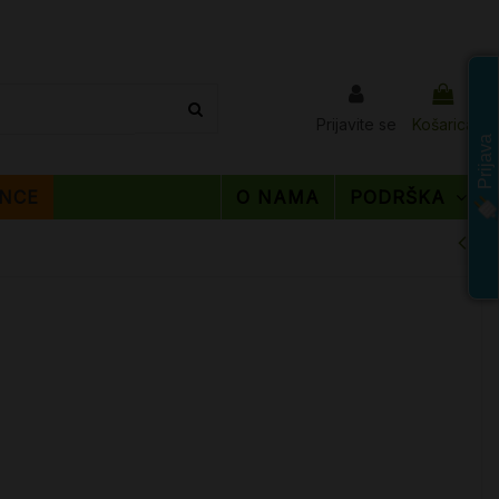
Prijavite se
Košarica
Prijava
NCE
O NAMA
PODRŠKA