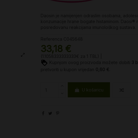
Daosin je namijenjen odraslim osobama, adolescen
konzumacije hrane bogate histaminom. Daosi® n
posredovanu reakcijama imunološkog sustava.
Referenca
C045648
33,18 €
(1.1058333333333€ za 1 TBL) |
Kupnjom ovog proizvoda možete dobiti
3
b
pretvoriti u kupon vrijedan
0,60 €
.
U košaricu