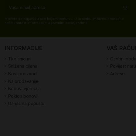
Možete se odjaviti u bilo kojem trenutku. U tu svrhu, molimo pronađite
naše kontakt informacije u pravnim obavijestima.
INFORMACIJE
VAŠ RAČU
Tko smo mi
Osobni poda
Snižena cijena
Povijest nar
Novi proizvodi
Adrese
Najprodavanije
Bodovi vjernosti
Poklon bonovi
Danas na popustu