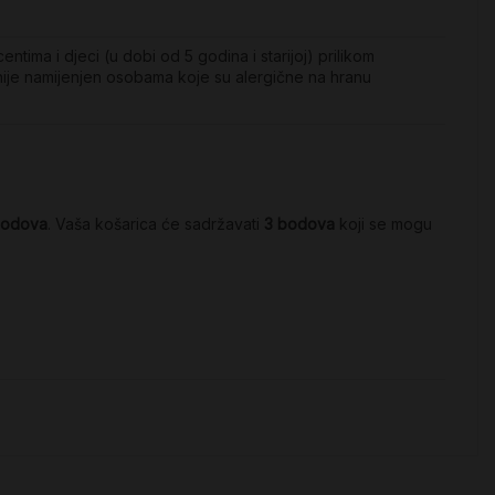
tima i djeci (u dobi od 5 godina i starijoj) prilikom
ije namijenjen osobama koje su alergične na hranu
odova
. Vaša košarica će sadržavati
3
bodova
koji se mogu