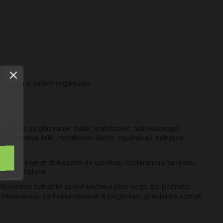
prisutnog u našem organizmu.
sredstvo za glaziranje: šelak; stabilizator: hidroksipropil
udnjavanja: talk, modificiran škrob; zgušnjivač: natrijeva
nom za koje je dokazano da uzrokuju intoleranciju na hranu.
eline iz želuca.
. Obavezno zatražite savjet liječnika prije nego što počnete
ntoleranciju na hranu nastave ili pogoršaju, prestanite uzimati