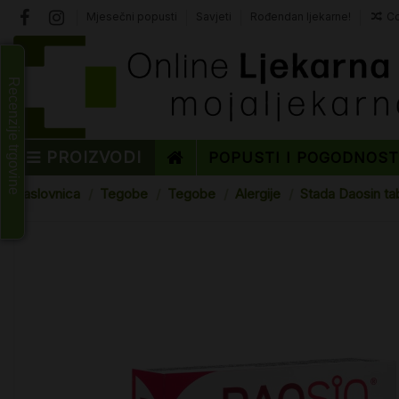
Mjesečni popusti
Savjeti
Rođendan ljekarne!
Co
Recenzije trgovine
PROIZVODI
POPUSTI I POGODNOS
Naslovnica
Tegobe
Tegobe
Alergije
Stada Daosin ta