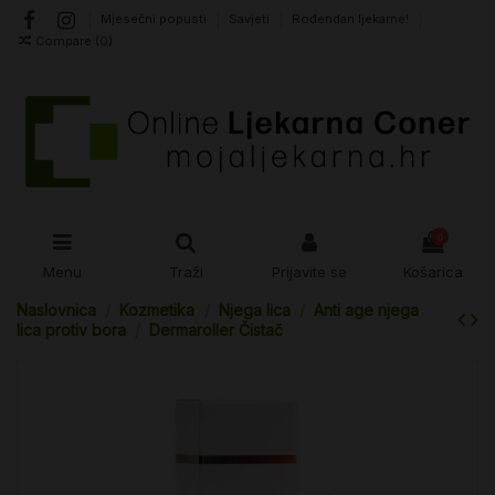
Mjesečni popusti
Savjeti
Rođendan ljekarne!
Compare (
0
)
0
Menu
Traži
Prijavite se
Košarica
Naslovnica
Kozmetika
Njega lica
Anti age njega
lica protiv bora
Dermaroller Čistač