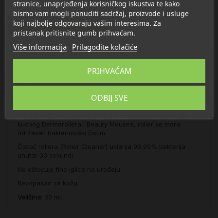
stranice, unaprjeđenja korisničkog iskustva te kako
bismo vam mogli ponuditi sadržaj, proizvode i usluge
Proizvod se nalazi u kategorijama:
koji najbolje odgovaraju vašim interesima. Za
Anti age njega lica protiv bora
pristanak pritisnite gumb prihvaćam.
Više informacija
Prilagodite kolačiće
Opis
PRIHVAĆAM
Detalji
ODBIJ SVE
Kako je higijena esencijalna pri individualnom korištenju
kućnog Dermarollera i Beauty Mousea, roller se mora
održavati bakteriološki čistim.
Čistač rollera (Roller Cleaner) uklanja 99,99% bakterija
unutar 30 sekundi.
Ne oštećuje fine iglice na uređaju.
Bezopasan za kožu.
Veličina:
30 ml