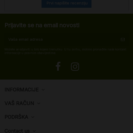
Prvi napišite recenziju
Prijavite se na email novosti
Možete se odjaviti u bilo kojem trenutku. U tu svrhu, molimo pronađite naše kontakt
informacije u pravnim obavijestima.
INFORMACIJE
VAŠ RAČUN
PODRŠKA
Contact us