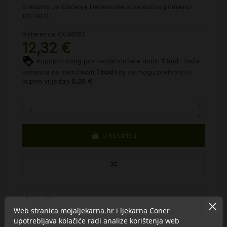
Sredstvo za čišćenje Dermarollera za kućnu primjenu
(HC902).
Referenca
C046162
12,32 €
Kupnjom ovog proizvoda možete dobiti
1
bod
. Vaša
košarica će sadržavati
1
bod
koji se mogu pretvoriti u
kupon vrijedan
0,20 €
.
U košaricu
Web stranica mojaljekarna.hr i ljekarna Coner
upotrebljava kolačiće radi analize korištenja web