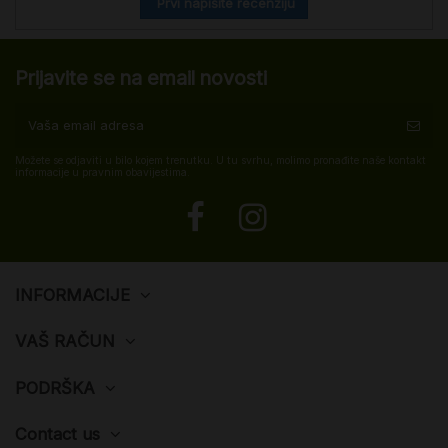
Prvi napišite recenziju
Prijavite se na email novosti
Možete se odjaviti u bilo kojem trenutku. U tu svrhu, molimo pronađite naše kontakt
informacije u pravnim obavijestima.
INFORMACIJE
VAŠ RAČUN
PODRŠKA
Contact us