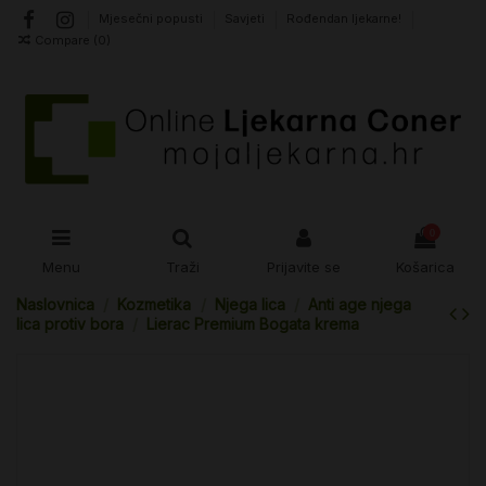
Mjesečni popusti
Savjeti
Rođendan ljekarne!
Compare (
0
)
0
Menu
Traži
Prijavite se
Košarica
Naslovnica
Kozmetika
Njega lica
Anti age njega
lica protiv bora
Lierac Premium Bogata krema