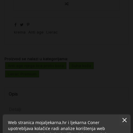
krema
Anti age
Lierac
Proizvod se nalazi u kategorijama:
Anti age njega lica protiv bora
Suha koža
Lierac Premium
Opis
Detalji
Web stranica mojaljekarna.hr i ljekarna Coner
O Lierac
upotrebljava kolačiće radi analize korištenja web