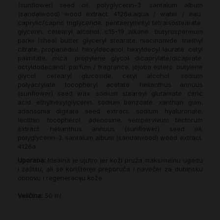
(sunflower) seed oil. polyglycerin-3. santalum album
(sandalwood) wood extract. 4126a.aqua / water / eau.
caprylic/capric triglyceride. pentaerythrityl tetraisostearate.
glycerin. cetearyl alcohol. c15-19 alkane. butyrospermum
parkii (shea) butter. glyceryl stearate. niacinamide. triethyl
citrate. propanediol. hexyldecanol. hexyldecyl laurate. cetyl
palmitate. mica. propylene glycol dicaprylate/dicaprate.
octyldodecanol. parfum / fragrance. jojoba esters. butylene
glycol. cetearyl glucoside. cetyl alcohol. sodium
polyacrylate. tocopheryl acetate. helianthus annuus
(sunflower) seed wax. sodium stearoyl glutamate. citric
acid. ethylhexylglycerin. sodium benzoate. xanthan gum.
adansonia digitata seed extract. sodium hyaluronate.
lecithin. tocopherol. adenosine. sempervivum tectorum
extract. helianthus annuus (sunflower) seed oil.
polyglycerin-3. santalum album (sandalwood) wood extract.
4126a.
Uporaba:
Idealna je ujutro jer koži pruža maksimalnu ugodu
i zaštitu, ali se korištenje preporuča i navečer za dubinsku
obnovu i regeneraciju kože.
Veličina:
50 ml