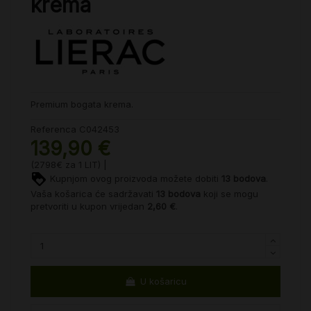
krema
Premium bogata krema.
Referenca
C042453
139,90 €
(2798€ za 1 LIT) |
Kupnjom ovog proizvoda možete dobiti
13
bodova
.
Vaša košarica će sadržavati
13
bodova
koji se mogu
pretvoriti u kupon vrijedan
2,60 €
.
U košaricu